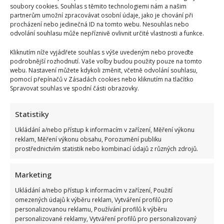
soubory cookies. Souhlas s těmito technologiemi nám a našim
partnerům umožní zpracovávat osobní údaje, jako je chování při
procházení nebo jedinečná ID na tomto webu. Nesouhlas nebo
odvolání souhlasu může nepříznivě ovlivnit určité vlastnosti a funkce.
Kliknutím níže vyjádřete souhlas s výše uvedeným nebo proveďte
podrobnější rozhodnutí. Vaše volby budou použity pouze na tomto
webu. Nastavení můžete kdykoli změnit, včetně odvolání souhlasu,
pomocí přepínačů v Zásadách cookies nebo kliknutím na tlačítko
Spravovat souhlas ve spodní části obrazovky.
Statistiky
Ukládání a/nebo přístup k informacím v zařízení, Měření výkonu
reklam, Měření výkonu obsahu, Porozumění publiku
prostřednictvím statistik nebo kombinací údajů z různých zdrojů.
Marketing
Ukládání a/nebo přístup k informacím v zařízení, Použití
omezených údajů k výběru reklam, Vytváření profilů pro
personalizovanou reklamu, Používání profilů k výběru
personalizované reklamy, Vytváření profilů pro personalizovaný