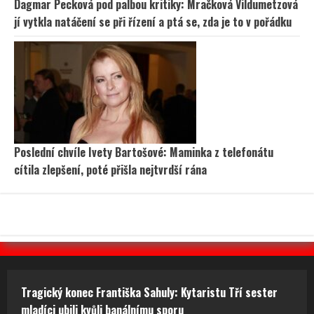
Dagmar Pecková pod palbou kritiky: Mračková Vildumetzová
jí vytkla natáčení se při řízení a ptá se, zda je to v pořádku
Poslední chvíle Ivety Bartošové: Maminka z telefonátu
cítila zlepšení, poté přišla nejtvrdší rána
Tragický konec Františka Sahuly: Kytaristu Tří sester
mladíci ubili kvůli banálnímu sporu