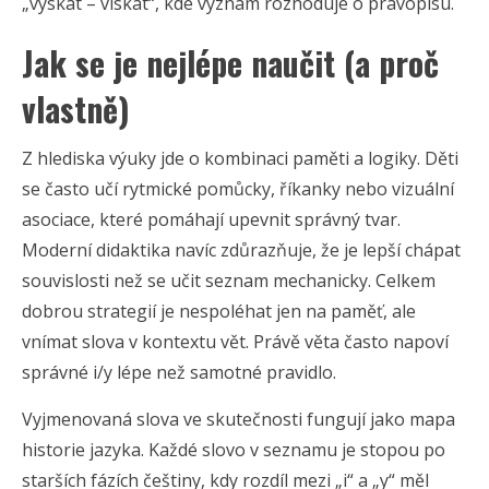
„výskat – vískat“, kde význam rozhoduje o pravopisu.
Jak se je nejlépe naučit (a proč
vlastně)
Z hlediska výuky jde o kombinaci paměti a logiky. Děti
se často učí rytmické pomůcky, říkanky nebo vizuální
asociace, které pomáhají upevnit správný tvar.
Moderní didaktika navíc zdůrazňuje, že je lepší chápat
souvislosti než se učit seznam mechanicky. Celkem
dobrou strategií je nespoléhat jen na paměť, ale
vnímat slova v kontextu vět. Právě věta často napoví
správné i/y lépe než samotné pravidlo.
Vyjmenovaná slova ve skutečnosti fungují jako mapa
historie jazyka. Každé slovo v seznamu je stopou po
starších fázích češtiny, kdy rozdíl mezi „i“ a „y“ měl