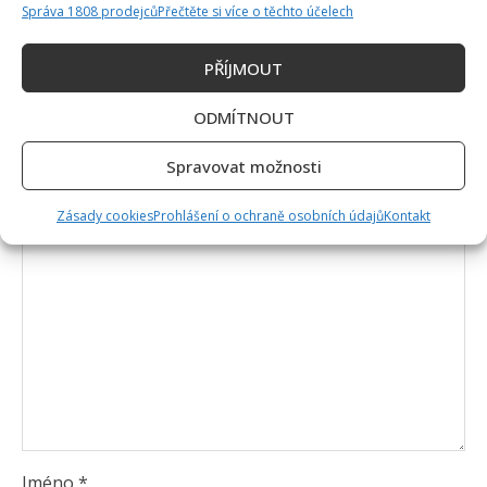
Správa 1808 prodejců
Přečtěte si více o těchto účelech
PŘÍJMOUT
Napsat komentář
Vaše e-mailová adresa nebude zveřejněna.
ODMÍTNOUT
Vyžadované informace jsou označeny
*
Spravovat možnosti
Komentář
*
Zásady cookies
Prohlášení o ochraně osobních údajů
Kontakt
Jméno
*