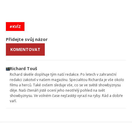
KVÍZ
Přidejte svůj názor
KOMENTOVAT
Richard Touš
Richard skvěle doplňuje tým naší redakce. Po letech v zahraniční
redakci zakotvil v našem magazínu. Specialitou Richarda je vše okolo
filmu a herců. Také ovšem sleduje vše, co se ve světě showbyznysu
děje. Naši čtenáři jistě ocení jeho neotřelý pohled na svět
showbyznysu. Ve volném čase nejčastěji vyrazí na ryby. Rád a dobře
vaří.