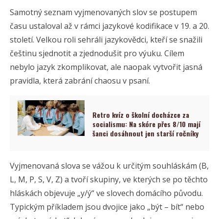
Samotný seznam vyjmenovaných slov se postupem
času ustaloval až v rámci jazykové kodifikace v 19. a 20.
století. Velkou roli sehráli jazykovědci, kteří se snažili
češtinu sjednotit a zjednodušit pro výuku. Cílem
nebylo jazyk zkomplikovat, ale naopak vytvořit jasná
pravidla, která zabrání chaosu v psaní.
Retro kvíz o školní docházce za
socialismu: Na skóre přes 8/10 mají
šanci dosáhnout jen starší ročníky
Vyjmenovaná slova se vážou k určitým souhláskám (B,
L, M, P, S, V, Z) a tvoří skupiny, ve kterých se po těchto
hláskách objevuje „y/ý“ ve slovech domácího původu.
Typickým příkladem jsou dvojice jako „být – bít“ nebo