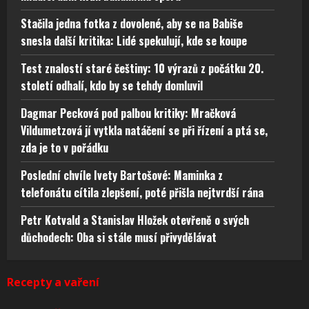
Stačila jedna fotka z dovolené, aby se na Babiše
snesla další kritika: Lidé spekulují, kde se koupe
Test znalostí staré češtiny: 10 výrazů z počátku 20.
století odhalí, kdo by se tehdy domluvil
Dagmar Pecková pod palbou kritiky: Mračková
Vildumetzová jí vytkla natáčení se při řízení a ptá se,
zda je to v pořádku
Poslední chvíle Ivety Bartošové: Maminka z
telefonátu cítila zlepšení, poté přišla nejtvrdší rána
Petr Kotvald a Stanislav Hložek otevřeně o svých
důchodech: Oba si stále musí přivydělávat
Recepty a vaření