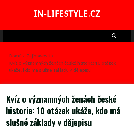
Skip
to
IN-LIFESTYLE.CZ
content
Domů
Zajímavosti
Kvíz o významných ženách české historie: 10 otázek
ukáže, kdo má slušné základy v dějepisu
Kvíz o významných ženách české
historie: 10 otázek ukáže, kdo má
slušné základy v dějepisu