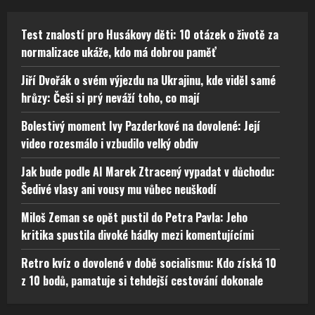
Test znalostí pro Husákovy děti: 10 otázek o životě za
normalizace ukáže, kdo má dobrou paměť
Jiří Dvořák o svém výjezdu na Ukrajinu, kde viděl samé
hrůzy: Češi si prý neváží toho, co mají
Bolestivý moment Ivy Pazderkové na dovolené: Její
video rozesmálo i vzbudilo velký obdiv
Jak bude podle AI Marek Ztracený vypadat v důchodu:
Šedivé vlasy ani vousy mu vůbec neuškodí
Miloš Zeman se opět pustil do Petra Pavla: Jeho
kritika spustila divoké hádky mezi komentujícími
Retro kvíz o dovolené v době socialismu: Kdo získá 10
z 10 bodů, pamatuje si tehdejší cestování dokonale