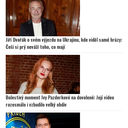
Jiří Dvořák o svém výjezdu na Ukrajinu, kde viděl samé hrůzy:
Češi si prý neváží toho, co mají
Bolestivý moment Ivy Pazderkové na dovolené: Její video
rozesmálo i vzbudilo velký obdiv