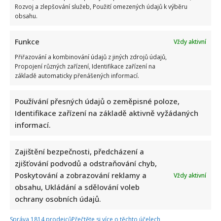
Rozvoj a zlepšování služeb, Použití omezených údajů k výběru
obsahu.
Funkce
Vždy aktivní
Přiřazování a kombinování údajů z jiných zdrojů údajů,
Propojení různých zařízení, Identifikace zařízení na
základě automaticky přenášených informací.
Napsat komentář
Používání přesných údajů o zeměpisné poloze,
Identifikace zařízení na základě aktivně vyžádaných
Vaše e-mailová adresa nebude zveřejněna.
informací.
Vyžadované informace jsou označeny
*
Komentář
*
Zajištění bezpečnosti, předcházení a
zjišťování podvodů a odstraňování chyb,
Poskytování a zobrazování reklamy a
Vždy aktivní
obsahu, Ukládání a sdělování voleb
ochrany osobních údajů.
Správa 1814 prodejců
Přečtěte si více o těchto účelech