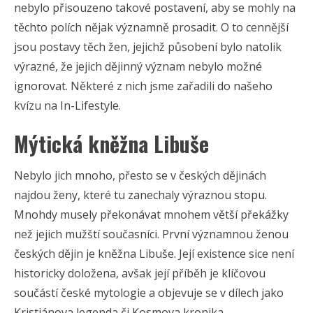
nebylo přisouzeno takové postavení, aby se mohly na
těchto polích nějak významně prosadit. O to cennější
jsou postavy těch žen, jejichž působení bylo natolik
výrazné, že jejich dějinný význam nebylo možné
ignorovat. Některé z nich jsme zařadili do našeho
kvízu na In-Lifestyle.
Mýtická kněžna Libuše
Nebylo jich mnoho, přesto se v českých dějinách
najdou ženy, které tu zanechaly výraznou stopu.
Mnohdy musely překonávat mnohem větší překážky
než jejich mužští současníci. První významnou ženou
českých dějin je kněžna Libuše. Její existence sice není
historicky doložena, avšak její příběh je klíčovou
součástí české mytologie a objevuje se v dílech jako
Kristiánova legenda či Kosmova kronika.