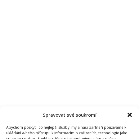
Spravovat své soukromí
Abychom poskytli co nejlepší služby, my a naši partneři používáme k
ukládání a/nebo přístupu k informacím o zařízeních, technologie jako
soubory cookies. Souhlas s těmito technologiemi nám a našim