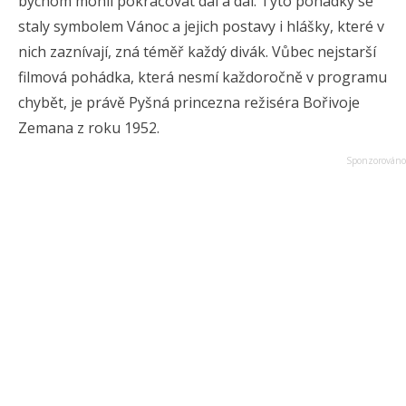
bychom mohli pokračovat dál a dál. Tyto pohádky se
staly symbolem Vánoc a jejich postavy i hlášky, které v
nich zaznívají, zná téměř každý divák. Vůbec nejstarší
filmová pohádka, která nesmí každoročně v programu
chybět, je právě Pyšná princezna režiséra Bořivoje
Zemana z roku 1952.