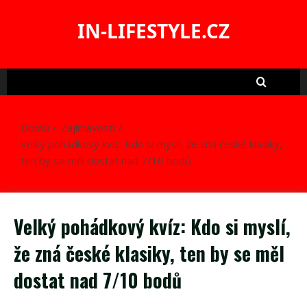
Skip
to
IN-LIFESTYLE.CZ
content
Domů
Zajímavosti
Velký pohádkový kvíz: Kdo si myslí, že zná české klasiky,
ten by se měl dostat nad 7/10 bodů
Velký pohádkový kvíz: Kdo si myslí,
že zná české klasiky, ten by se měl
dostat nad 7/10 bodů