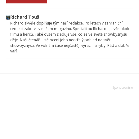
Richard Touš
Richard skvěle doplňuje tým naší redakce. Po letech v zahraniční
redakci zakotvil v našem magazínu. Specialitou Richarda je vše okolo
filmu a herců. Také ovšem sleduje vše, co se ve světě showbyznysu
děje. Naši čtenáři jistě ocení jeho neotřelý pohled na svět
showbyznysu. Ve volném čase nejčastěji vyrazí na ryby. Rád a dobře
vaří.