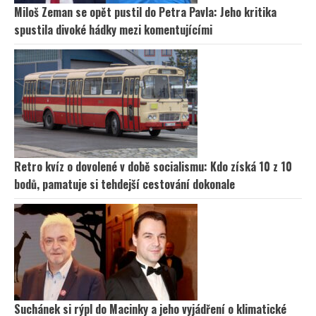
Miloš Zeman se opět pustil do Petra Pavla: Jeho kritika
spustila divoké hádky mezi komentujícími
Retro kvíz o dovolené v době socialismu: Kdo získá 10 z 10
bodů, pamatuje si tehdejší cestování dokonale
Suchánek si rýpl do Macinky a jeho vyjádření o klimatické