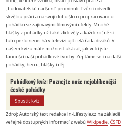
době, ve které vznikla, diváci jí oslavu práce a
„budovatelské nadšení“ prominuli. Tvůrci odvedli
skvělou práci a na svoji dobu šlo o propracovanou
pohádku se zajímavými filmovými efekty. Mnohé
hlášky z pohádky už také zlidověly a každoročně si
tuto perlu nenechá v televizi ujít celá řada diváků. V
našem kvízu máte možnost ukázat, jak velcí jste
fanoušci naší pohádkové tvorby. Zeptáme se i na další
pohádky, herce, hlášky i děj.
Pohádkový kvíz: Poznejte naše nejoblíbenější
české pohádky
Spustit kvíz
Zdroj: Autorský text redakce In-Lifestyle.cz na základě
veřejně dostupných informací z webů
Wikipedie
,
ČSFD