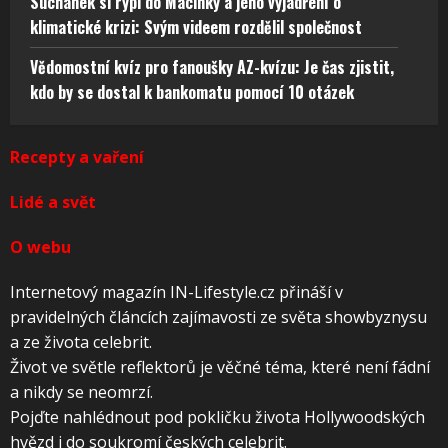
Suchánek si rýpl do Macinky a jeho vyjádření o
klimatické krizi: Svým videem rozdělil společnost
Vědomostní kvíz pro fanoušky AZ-kvízu: Je čas zjistit,
kdo by se dostal k bankomatu pomocí 10 otázek
Recepty a vaření
Lidé a svět
O webu
Internetový magazín IN-Lifestyle.cz přináší v
pravidelných článcích zajímavosti ze světa showbyznysu
a ze života celebrit.
Život ve světle reflektorů je věčné téma, které není fádní
a nikdy se neomrzí.
Pojďte nahlédnout pod pokličku života Hollywoodských
hvězd i do soukromí českých celebrit.