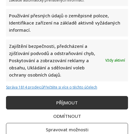
základě automaticky přenášených informací.
Používání přesných údajů o zeměpisné poloze,
Identifikace zařízení na základě aktivně vyžádaných
informací.
Zajištění bezpečnosti, předcházení a
zjišťování podvodů a odstraňování chyb,
Poskytování a zobrazování reklamy a
Vždy aktivní
obsahu, Ukládání a sdělování voleb
ochrany osobních údajů.
Správa 1814 prodejců
Přečtěte si více o těchto účelech
Napsat komentář
PŘÍJMOUT
Vaše e-mailová adresa nebude zveřejněna.
ODMÍTNOUT
Vyžadované informace jsou označeny
*
Spravovat možnosti
Komentář
*