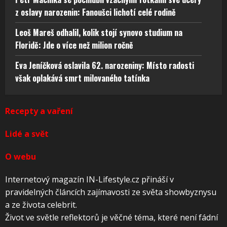
z oslavy narozenin: Fanoušci lichotí celé rodině
Leoš Mareš odhalil, kolik stojí synovo studium na
Floridě: Jde o více než milion ročně
Eva Jeníčková oslavila 62. narozeniny: Místo radosti
však oplakává smrt milovaného tatínka
Recepty a vaření
Lidé a svět
O webu
Internetový magazín IN-Lifestyle.cz přináší v
pravidelných článcích zajímavosti ze světa showbyznysu
a ze života celebrit.
Život ve světle reflektorů je věčné téma, které není fádní