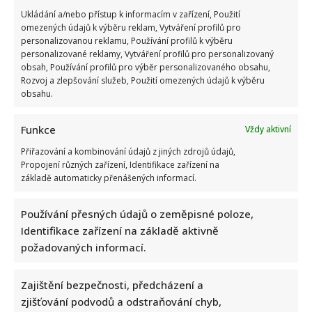
Ukládání a/nebo přístup k informacím v zařízení, Použití
omezených údajů k výběru reklam, Vytváření profilů pro
personalizovanou reklamu, Používání profilů k výběru
personalizované reklamy, Vytváření profilů pro personalizovaný
obsah, Používání profilů pro výběr personalizovaného obsahu,
Rozvoj a zlepšování služeb, Použití omezených údajů k výběru
obsahu.
Kvíz pro milovníky češtiny: 10 otázek na slovní zásobu
odhalí, kdo patří mezi jazykové experty
Funkce
Vždy aktivní
Autor: Richard Touš
6. 8. 2026
Přiřazování a kombinování údajů z jiných zdrojů údajů,
Propojení různých zařízení, Identifikace zařízení na
základě automaticky přenášených informací.
Používání přesných údajů o zeměpisné poloze,
Identifikace zařízení na základě aktivně
požadovaných informací.
Zajištění bezpečnosti, předcházení a
zjišťování podvodů a odstraňování chyb,