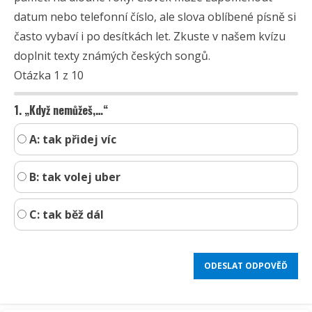
datum nebo telefonní číslo, ale slova oblíbené písně si
často vybaví i po desítkách let. Zkuste v našem kvízu
doplnit texty známých českých songů.
Otázka 1 z 10
1. „Když nemůžeš,…“
A: tak přidej víc
B: tak volej uber
C: tak běž dál