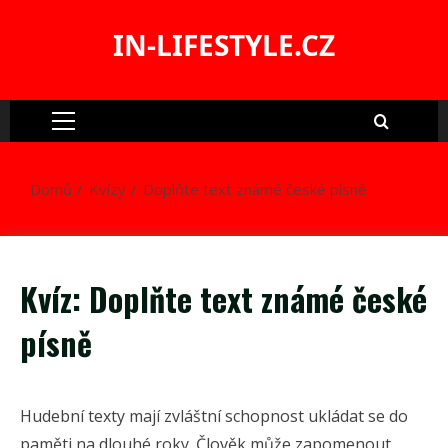
Skip
to
IN-LIFESTYLE.CZ
content
Primary
Menu
Domů
Kvízy
Doplňte text známé české písně
Kvíz: Doplňte text známé české
písně
Hudební texty mají zvláštní schopnost ukládat se do
paměti na dlouhé roky. Člověk může zapomenout