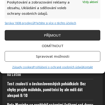
Poskytování a zobrazování reklamy a
Vždy aktivní
Velký test z českých přísloví: Jen opravdoví znalci zvládnou
obsahu, Ukládání a sdělování voleb
správně doplnit 10/10 bez chyby
ochrany osobních údajů.
Autor: Richard Touš
Správa 1808 prodejců
Přečtěte si více o těchto účelech
6. 8. 2026
PŘÍJMOUT
ODMÍTNOUT
Kristýna Leichtová se zastala kojení na veřejnosti
pomocí kontroverzní fotky: Bude prý bojovat celý
Spravovat možnosti
týden
Zásady cookies
Prohlášení o ochraně osobních údajů
Kontakt
Marek Ztracený zrušil velkolepé finále svého koncertu
na Letné
Test znalostí o československých pohádkách: Bez
chyby projde málokdo, pamětníci by ale měli dát
alespoň 8/10
Petr Macinka se pochlubil vzácnými fotkami své dcery