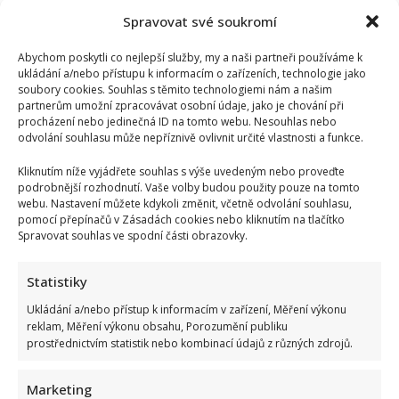
Spravovat své soukromí
Abychom poskytli co nejlepší služby, my a naši partneři používáme k
ukládání a/nebo přístupu k informacím o zařízeních, technologie jako
soubory cookies. Souhlas s těmito technologiemi nám a našim
partnerům umožní zpracovávat osobní údaje, jako je chování při
procházení nebo jedinečná ID na tomto webu. Nesouhlas nebo
odvolání souhlasu může nepříznivě ovlivnit určité vlastnosti a funkce.
Kliknutím níže vyjádřete souhlas s výše uvedeným nebo proveďte
podrobnější rozhodnutí. Vaše volby budou použity pouze na tomto
webu. Nastavení můžete kdykoli změnit, včetně odvolání souhlasu,
pomocí přepínačů v Zásadách cookies nebo kliknutím na tlačítko
Test znalostí o československých pohádkách: Bez chyby
Spravovat souhlas ve spodní části obrazovky.
projde málokdo, pamětníci by ale měli dát alespoň 8/10
Autor: Richard Touš
Statistiky
6. 8. 2026
Ukládání a/nebo přístup k informacím v zařízení, Měření výkonu
reklam, Měření výkonu obsahu, Porozumění publiku
prostřednictvím statistik nebo kombinací údajů z různých zdrojů.
Marketing