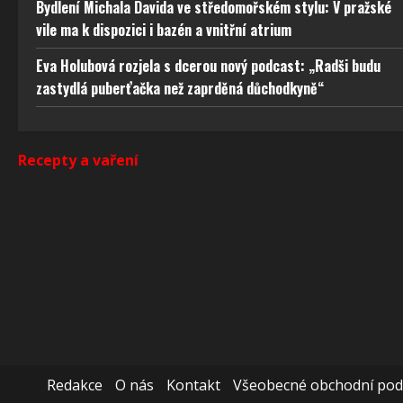
odstra
Bydlení Michala Davida ve středomořském stylu: V pražské
obsahu
vile ma k dispozici i bazén a vnitřní atrium
Eva Holubová rozjela s dcerou nový podcast: „Radši budu
zastydlá puberťačka než zaprděná důchodkyně“
Recepty a vaření
Redakce
O nás
Kontakt
Všeobecné obchodní po