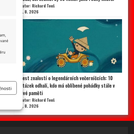
Autor: Richard Touš
5. 8. 2026
lam,
ované
běru
 aktivní
Test znalostí o legendárních večerníčcích: 10
otázek odhalí, kdo má oblíbené pohádky stále v
nosti
živé paměti
Autor: Richard Touš
na
5. 8. 2026