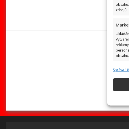
obsahu,
zdrojů.
Marke
Ukládán
Vytváře
reklamy,
persona
obsahu.
Správa 1
Funkc
Přiřazov
zařízení
Použív
základ
Zajišt