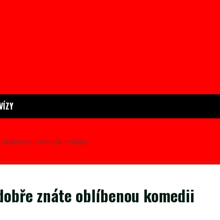
VÍZY
 oblíbenou komedii Pelíšky
k dobře znáte oblíbenou komedii