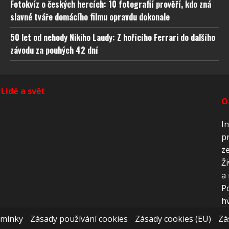
ňování chyb, Poskytování a zobrazování reklamy a
Vždy
Fotokvíz o českých hercích: 10 fotografií prověří, kdo zná
, Ukládání a sdělování voleb ochrany osobních údajů.
slavné tváře domácího filmu opravdu dokonale
50 let od nehody Nikiho Laudy: Z hořícího Ferrari do dalšího
závodu za pouhých 42 dní
Lidé a svět
O
In
pr
ze
Ži
a 
P
hv
dmínky
Zásady používání cookies
Zásady cookies (EU)
Zá