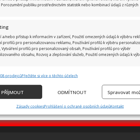
 Porozumění publiku prostřednictvím statistik nebo kombinací údajů z různých
ting
í a/nebo přístup k informacím v zařízení, Použití omezených údajů k výběru rek
ní profilů pro personalizovanou reklamu, Používání profilů k výběru personaliz
 Vytváření profilů pro personalizovaný obsah, Používání profilů pro výběr
lizovaného obsahu, Rozvoj a zlepšování služeb, Použití omezených údajů k vý
808 prodejců
Přečtěte si více o těchto účelech
e
Vždy
ání a kombinování údajů z jiných zdrojů údajů, Propojení různých
PŘÍJMOUT
ODMÍTNOUT
Spravovat mož
, Identifikace zařízení na základě automaticky přenášených informací.
Zásady cookies
Prohlášení o ochraně osobních údajů
Kontakt
ání přesných údajů o zeměpisné poloze, Identifikace zařízení 
ě aktivně požadovaných informací.
ění bezpečnosti, předcházení a zjišťování podvodů a