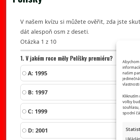
V našem kvízu si můžete ověřit, zda jste sku
dát alespoň osm z deseti.
Otázka 1 z 10
1. V jakém roce měly Pelíšky premiéru?
Abychom p
informací
A: 1995
našim par
jedinečná
vlastnosti
B: 1997
Kliknutím
volby bud
souhlasu,
C: 1999
spodní čá
Statis
D: 2001
Ukládán