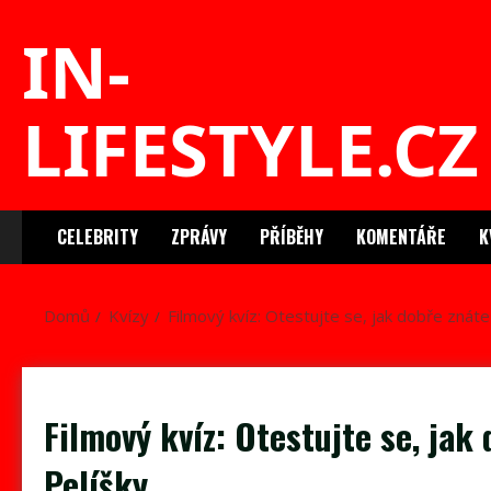
Skip
IN-
to
content
LIFESTYLE.CZ
CELEBRITY
ZPRÁVY
PŘÍBĚHY
KOMENTÁŘE
K
Domů
Kvízy
Filmový kvíz: Otestujte se, jak dobře znáte
Filmový kvíz: Otestujte se, ja
Pelíšky