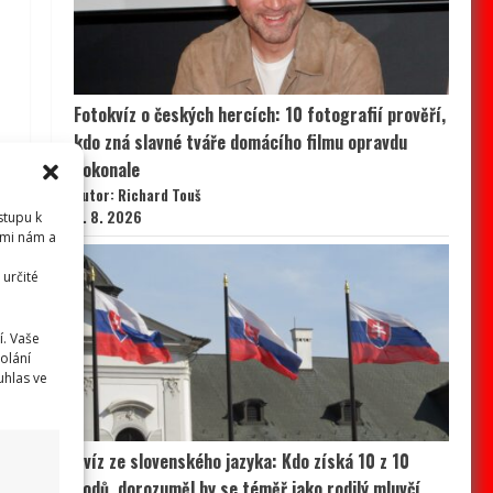
Fotokvíz o českých hercích: 10 fotografií prověří,
kdo zná slavné tváře domácího filmu opravdu
dokonale
Autor: Richard Touš
5. 8. 2026
stupu k
emi nám a
určité
í. Vaše
olání
uhlas ve
Kvíz ze slovenského jazyka: Kdo získá 10 z 10
bodů, dorozuměl by se téměř jako rodilý mluvčí