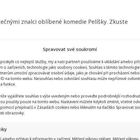
tečnými znalci oblíbené komedie Pelíšky. Zkuste
Spravovat své soukromí
oskytli co nejlepší služby, my a naši partneři používáme k ukládání a/nebo pří
m o zařízeních, technologie jako soubory cookies. Souhlas s těmito technologi
tnerům umožní zpracovávat osobní údaje, jako je chování při procházení nebo
 ID na tomto webu. Nesouhlas nebo odvolání souhlasu může nepříznivě ovlivnit 
 a funkce.
 níže vyjádřete souhlas s výše uvedeným nebo proveďte podrobnější rozhodnut
ou použity pouze na tomto webu. Nastavení můžete kdykoli změnit, včetně odv
 pomocí přepínačů v Zásadách cookies nebo kliknutím na tlačítko Spravovat so
sti obrazovky.
tiky
í a/nebo přístup k informacím v zařízení, Měření výkonu reklam, Měření výkonu