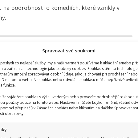
 na podrobnosti o komediích, které vznikly v
ny.
Spravovat své soukromí
oskytli co nejlepší služby, my a naši partneři používáme k ukládání a/nebo pří
m o zařízeních, technologie jako soubory cookies. Souhlas s těmito technologi
tnerům umožní zpracovávat osobní údaje, jako je chování při procházení nebo
 ID na tomto webu. Nesouhlas nebo odvolání souhlasu může nepříznivě ovlivnit 
 a funkce.
 níže vyjádřete souhlas s výše uvedeným nebo proveďte podrobnější rozhodnut
ou použity pouze na tomto webu. Nastavení můžete kdykoli změnit, včetně odv
 pomocí přepínačů v Zásadách cookies nebo kliknutím na tlačítko Spravovat so
sti obrazovky.
tiky