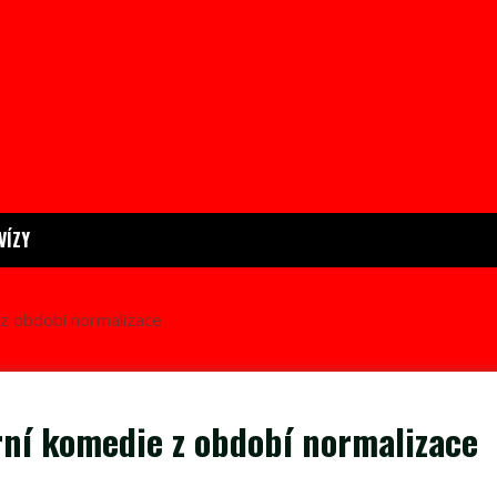
VÍZY
 z období normalizace
rní komedie z období normalizace