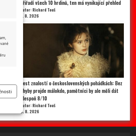
přiřadí všech 10 hrdinů, ten má vynikající přehled
Autor: Richard Touš
7. 8. 2026
lam,
ované
běru
 aktivní
Test znalostí o československých pohádkách: Bez
chyby projde málokdo, pamětníci by ale měli dát
nosti
alespoň 8/10
Autor: Richard Touš
na
6. 8. 2026