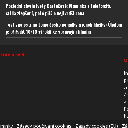
ňování chyb, Poskytování a zobrazování reklamy a
Vždy
Poslední chvíle Ivety Bartošové: Maminka z telefonátu
, Ukládání a sdělování voleb ochrany osobních údajů.
cítila zlepšení, poté přišla nejtvrdší rána
Test znalostí na téma české pohádky a jejich hlášky: Úkolem
je přiřadit 10/10 výroků ke správným filmům
Lidé a svět
O
In
pr
ze
Ži
a 
P
hv
dmínky
Zásady používání cookies
Zásady cookies (EU)
Zá