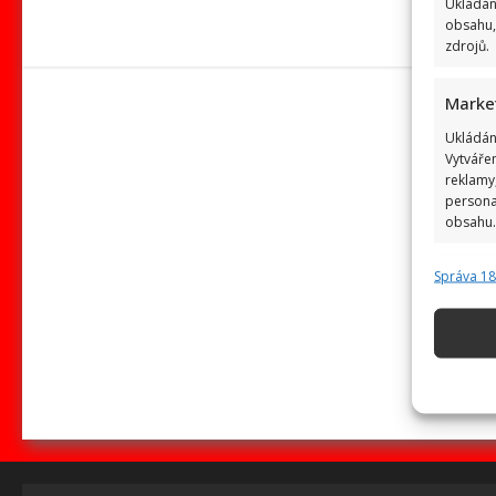
Ukládán
obsahu,
zdrojů.
Marke
Ukládán
Vytváře
reklamy,
persona
obsahu.
Správa 1
Funkc
Přiřazov
zařízení
Použív
základ
Zajišt