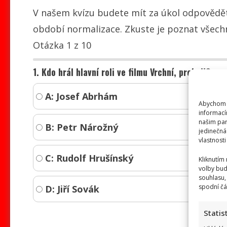
V našem kvízu budete mít za úkol odpovědět
období normalizace. Zkuste je poznat všech
Otázka 1 z 10
1. Kdo hrál hlavní roli ve filmu Vrchní, prchni!?
A: Josef Abrhám
Abychom p
informací
našim par
B: Petr Nárožný
jedinečná
vlastnosti
C: Rudolf Hrušínský
Kliknutím
volby bud
souhlasu,
spodní čá
D: Jiří Sovák
Statis