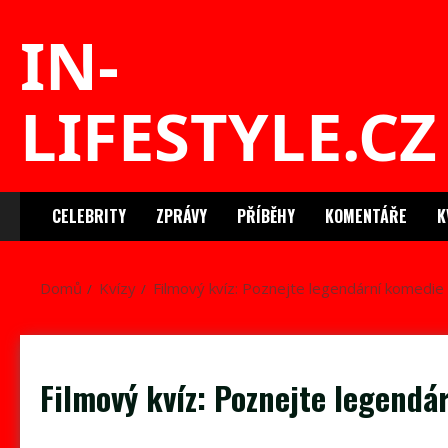
Skip
IN-
to
content
LIFESTYLE.CZ
CELEBRITY
ZPRÁVY
PŘÍBĚHY
KOMENTÁŘE
K
Domů
Kvízy
Filmový kvíz: Poznejte legendární komedie
Filmový kvíz: Poznejte legendá