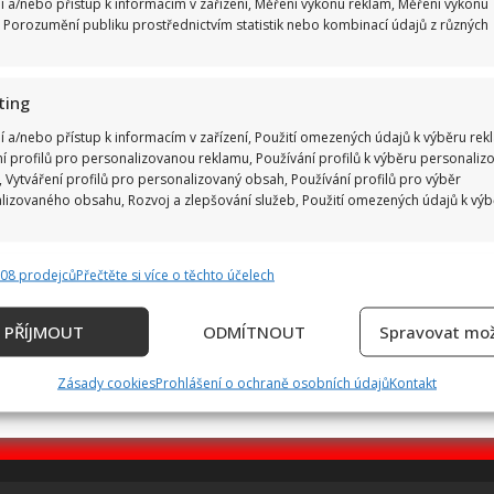
í a/nebo přístup k informacím v zařízení, Měření výkonu reklam, Měření výkonu
 Porozumění publiku prostřednictvím statistik nebo kombinací údajů z různých
ting
í a/nebo přístup k informacím v zařízení, Použití omezených údajů k výběru rek
ní profilů pro personalizovanou reklamu, Používání profilů k výběru personaliz
 Vytváření profilů pro personalizovaný obsah, Používání profilů pro výběr
lizovaného obsahu, Rozvoj a zlepšování služeb, Použití omezených údajů k vý
808 prodejců
Přečtěte si více o těchto účelech
e
Vždy
ání a kombinování údajů z jiných zdrojů údajů, Propojení různých
PŘÍJMOUT
ODMÍTNOUT
Spravovat mož
, Identifikace zařízení na základě automaticky přenášených informací.
Zásady cookies
Prohlášení o ochraně osobních údajů
Kontakt
ání přesných údajů o zeměpisné poloze, Identifikace zařízení 
ě aktivně požadovaných informací.
ění bezpečnosti, předcházení a zjišťování podvodů a