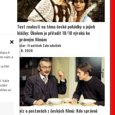
Test znalostí na téma české pohádky a jejich
hlášky: Úkolem je přiřadit 10/10 výroků ke
správným filmům
Autor: František Zahradníček
7. 8. 2026
stupu k
emi nám a
určité
í. Vaše
olání
uhlas ve
Kvíz o postavách z českých filmů: Kdo správně