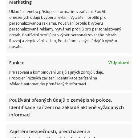
Marketing
Ukládání a/nebo přístup k informacím v zařízení, Použití
omezených údajů k výběru reklam, Vytváření profilů pro
personalizovanou reklamu, Používání profilů k výběru
personalizované reklamy, Vytváření profilů pro personalizovaný
obsah, Používání profilů pro výběr personalizovaného obsahu,
Rozvoj a zlepšování služeb, Použití omezených údajů k výběru
obsahu.
Funkce
Vždy aktivní
Kvíz na téma nejčastější česká příjmení a jejich původ: Lidé
Přiřazování a kombinování údajů z jiných zdrojů údajů,
se skóre nad 7/10 mohou být pyšní
Propojení různých zařízení, Identifikace zařízení na
Autor: Richard Touš
základě automaticky přenášených informací.
10. 8. 2026
Používání přesných údajů o zeměpisné poloze,
Identifikace zařízení na základě aktivně vyžádaných
informací.
Zajištění bezpečnosti, předcházení a