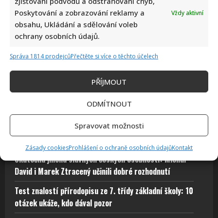
zjišťování podvodů a odstraňování chyb,
Poskytování a zobrazování reklamy a
Vždy aktivní
obsahu, Ukládání a sdělování voleb
ochrany osobních údajů.
Test vědomostí o lidském těle: Kdo získá 10 z 10 bodů,
pamatuje si biologii ze základní školy dokonale
Správa 1814 prodejců
Přečtěte si více o těchto účelech
Autor: Richard Touš
9. 8. 2026
PŘÍJMOUT
ODMÍTNOUT
Spravovat možnosti
Komedie Na samotě u lesa slaví 50 let: Příběhy z
jejího natáčení pobaví fanoušky i dnes
Zásady cookies
Prohlášení o ochraně osobních údajů
Kontakt
Skutečná jména slavných českých osobností: Michal
David i Marek Ztracený učinili dobré rozhodnutí
Test znalostí přírodopisu ze 7. třídy základní školy: 10
otázek ukáže, kdo dával pozor