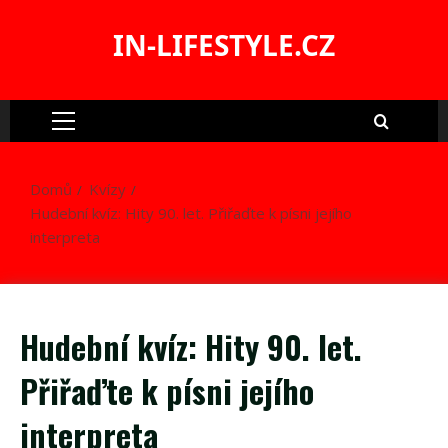
Skip
to
IN-LIFESTYLE.CZ
content
Primary
Menu
Domů
Kvízy
Hudební kvíz: Hity 90. let. Přiřaďte k písni jejího
interpreta
Hudební kvíz: Hity 90. let.
Přiřaďte k písni jejího
interpreta