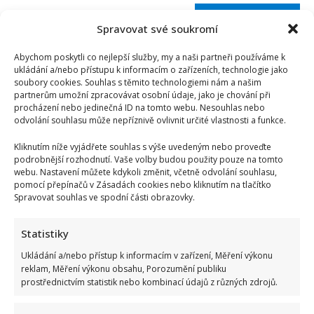
Spravovat své soukromí
Abychom poskytli co nejlepší služby, my a naši partneři používáme k
ukládání a/nebo přístupu k informacím o zařízeních, technologie jako
soubory cookies. Souhlas s těmito technologiemi nám a našim
partnerům umožní zpracovávat osobní údaje, jako je chování při
procházení nebo jedinečná ID na tomto webu. Nesouhlas nebo
odvolání souhlasu může nepříznivě ovlivnit určité vlastnosti a funkce.
Kliknutím níže vyjádřete souhlas s výše uvedeným nebo proveďte
podrobnější rozhodnutí. Vaše volby budou použity pouze na tomto
webu. Nastavení můžete kdykoli změnit, včetně odvolání souhlasu,
pomocí přepínačů v Zásadách cookies nebo kliknutím na tlačítko
Spravovat souhlas ve spodní části obrazovky.
Statistiky
Test znalostí přírodopisu ze 7. třídy základní školy: 10
Ukládání a/nebo přístup k informacím v zařízení, Měření výkonu
otázek ukáže, kdo dával pozor
reklam, Měření výkonu obsahu, Porozumění publiku
Autor: Richard Touš
prostřednictvím statistik nebo kombinací údajů z různých zdrojů.
10. 8. 2026