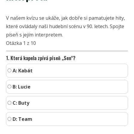
V našem kvízu se ukáže, jak dobře si pamatujete hity,
které ovládaly naši hudební scénu v 90. letech. Spojte
píseň s jejím interpretem.
Otázka 1 z 10
1. Která kapela zpívá píseň „Sen“?
A: Kabát
B: Lucie
C: Buty
D: Team