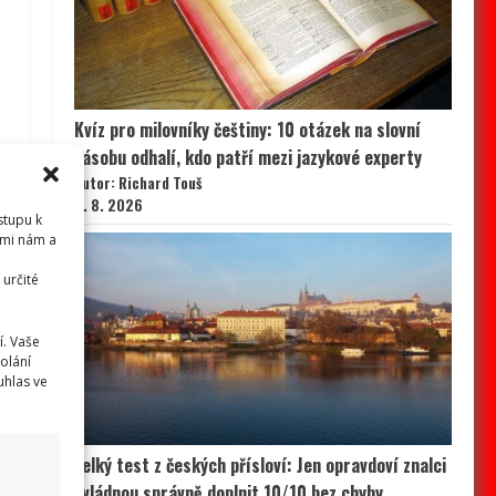
Kvíz pro milovníky češtiny: 10 otázek na slovní
zásobu odhalí, kdo patří mezi jazykové experty
Autor: Richard Touš
6. 8. 2026
stupu k
emi nám a
určité
í. Vaše
olání
uhlas ve
Velký test z českých přísloví: Jen opravdoví znalci
zvládnou správně doplnit 10/10 bez chyby