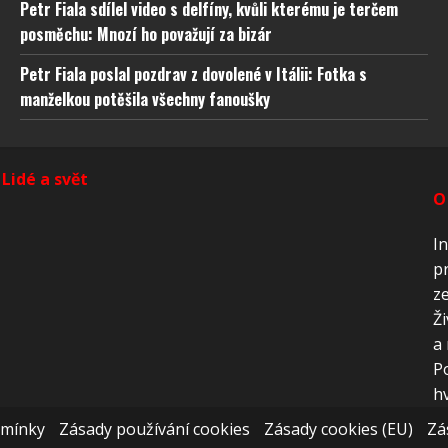
ňování chyb, Poskytování a zobrazování reklamy a
Vždy
Petr Fiala sdílel video s delfíny, kvůli kterému je terčem
, Ukládání a sdělování voleb ochrany osobních údajů.
posměchu: Mnozí ho považují za bizár
Petr Fiala poslal pozdrav z dovolené v Itálii: Fotka s
manželkou potěšila všechny fanoušky
Lidé a svět
O
In
pr
ze
Ži
a 
P
hv
dmínky
Zásady používání cookies
Zásady cookies (EU)
Zá