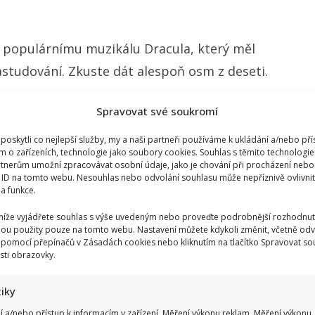
 populárnímu muzikálu Dracula, který měl
astudování. Zkuste dát alespoň osm z deseti.
Spravovat své soukromí
oskytli co nejlepší služby, my a naši partneři používáme k ukládání a/nebo pří
m o zařízeních, technologie jako soubory cookies. Souhlas s těmito technologi
tnerům umožní zpracovávat osobní údaje, jako je chování při procházení nebo
 ID na tomto webu. Nesouhlas nebo odvolání souhlasu může nepříznivě ovlivnit 
 a funkce.
 níže vyjádřete souhlas s výše uvedeným nebo proveďte podrobnější rozhodnut
ou použity pouze na tomto webu. Nastavení můžete kdykoli změnit, včetně odv
 pomocí přepínačů v Zásadách cookies nebo kliknutím na tlačítko Spravovat so
sti obrazovky.
tiky
í a/nebo přístup k informacím v zařízení, Měření výkonu reklam, Měření výkonu