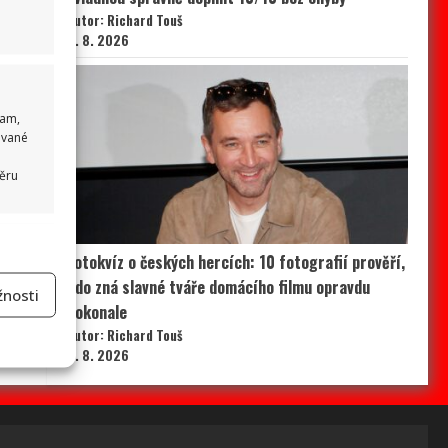
Autor: Richard Touš
6. 8. 2026
lam,
ované
běru
 aktivní
Fotokvíz o českých hercích: 10 fotografií prověří,
kdo zná slavné tváře domácího filmu opravdu
nosti
dokonale
Autor: Richard Touš
na
5. 8. 2026