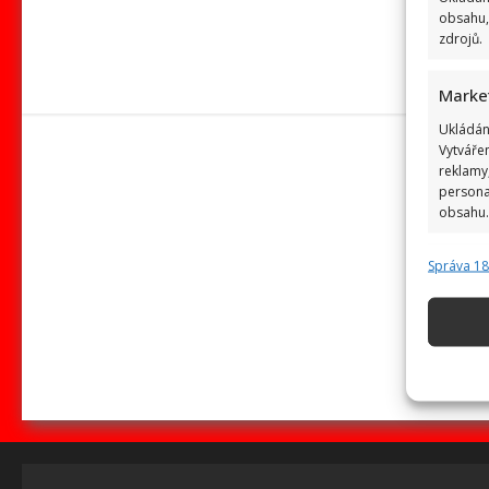
obsahu,
zdrojů.
Marke
Ukládán
Vytváře
reklamy,
persona
obsahu.
Správa 1
Funkc
Přiřazov
zařízení
Použív
základ
Zajišt