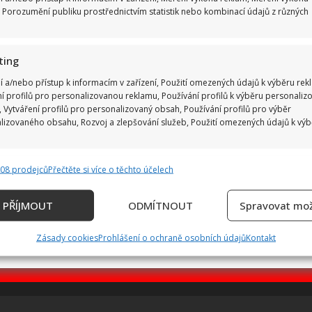
 Porozumění publiku prostřednictvím statistik nebo kombinací údajů z různých
ting
í a/nebo přístup k informacím v zařízení, Použití omezených údajů k výběru rek
ní profilů pro personalizovanou reklamu, Používání profilů k výběru personaliz
 Vytváření profilů pro personalizovaný obsah, Používání profilů pro výběr
lizovaného obsahu, Rozvoj a zlepšování služeb, Použití omezených údajů k vý
808 prodejců
Přečtěte si více o těchto účelech
e
Vždy
ání a kombinování údajů z jiných zdrojů údajů, Propojení různých
PŘÍJMOUT
ODMÍTNOUT
Spravovat mož
, Identifikace zařízení na základě automaticky přenášených informací.
Zásady cookies
Prohlášení o ochraně osobních údajů
Kontakt
ání přesných údajů o zeměpisné poloze, Identifikace zařízení 
ě aktivně požadovaných informací.
ění bezpečnosti, předcházení a zjišťování podvodů a