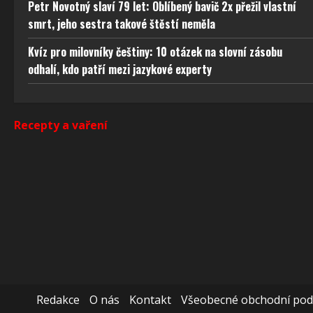
odstra
Petr Novotný slaví 79 let: Oblíbený bavič 2x přežil vlastní
obsahu
smrt, jeho sestra takové štěstí neměla
Kvíz pro milovníky češtiny: 10 otázek na slovní zásobu
odhalí, kdo patří mezi jazykové experty
Recepty a vaření
Redakce
O nás
Kontakt
Všeobecné obchodní po