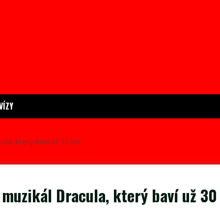
VÍZY
ula, který baví už 30 let
 muzikál Dracula, který baví už 30