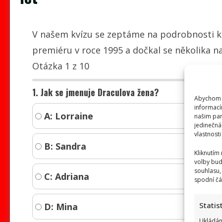
V našem kvízu se zeptáme na podrobnosti k
premiéru v roce 1995 a dočkal se několika n
Otázka 1 z 10
1. Jak se jmenuje Draculova žena?
Abychom p
informací
A: Lorraine
našim par
jedinečná
vlastnosti
B: Sandra
Kliknutím
volby bud
souhlasu,
C: Adriana
spodní čá
Statis
D: Mina
Ukládán