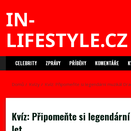
Skip
IN-
to
content
LIFESTYLE.CZ
CELEBRITY
ZPRÁVY
PŘÍBĚHY
KOMENTÁŘE
K
Domů
Kvízy
Kvíz: Připomeňte si legendární muzikál Drac
Kvíz: Připomeňte si legendární
let