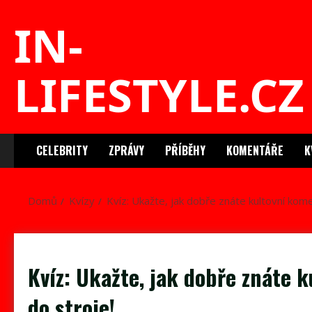
Skip
IN-
to
content
LIFESTYLE.CZ
CELEBRITY
ZPRÁVY
PŘÍBĚHY
KOMENTÁŘE
K
Domů
Kvízy
Kvíz: Ukažte, jak dobře znáte kultovní kome
Kvíz: Ukažte, jak dobře znáte 
do stroje!