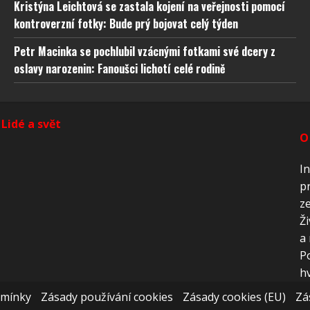
ňování chyb, Poskytování a zobrazování reklamy a
Vždy
Kristýna Leichtová se zastala kojení na veřejnosti pomocí
, Ukládání a sdělování voleb ochrany osobních údajů.
kontroverzní fotky: Bude prý bojovat celý týden
Petr Macinka se pochlubil vzácnými fotkami své dcery z
oslavy narozenin: Fanoušci lichotí celé rodině
Lidé a svět
O
In
pr
ze
Ži
a 
P
hv
dmínky
Zásady používání cookies
Zásady cookies (EU)
Zá