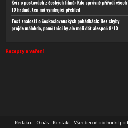
odstra
Kvíz o postavách z českých filmů: Kdo správně přiřadí všech
obsahu
10 hrdinů, ten má vynikající přehled
Test znalostí o československých pohádkách: Bez chyby
projde málokdo, pamětníci by ale měli dát alespoň 8/10
Recepty a vaření
Redakce
O nás
Kontakt
Všeobecné obchodní po