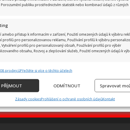
 Porozumění publiku prostřednictvím statistik nebo kombinací údajů z různých
ting
í a/nebo přístup k informacím v zařízení, Použití omezených údajů k výběru rek
ní profilů pro personalizovanou reklamu, Používání profilů k výběru personaliz
 Vytváření profilů pro personalizovaný obsah, Používání profilů pro výběr
lizovaného obsahu, Rozvoj a zlepšování služeb, Použití omezených údajů k vý
808 prodejců
Přečtěte si více o těchto účelech
e
Vždy
ání a kombinování údajů z jiných zdrojů údajů, Propojení různých
PŘÍJMOUT
ODMÍTNOUT
Spravovat mož
, Identifikace zařízení na základě automaticky přenášených informací.
Zásady cookies
Prohlášení o ochraně osobních údajů
Kontakt
ání přesných údajů o zeměpisné poloze, Identifikace zařízení 
ě aktivně požadovaných informací.
ění bezpečnosti, předcházení a zjišťování podvodů a