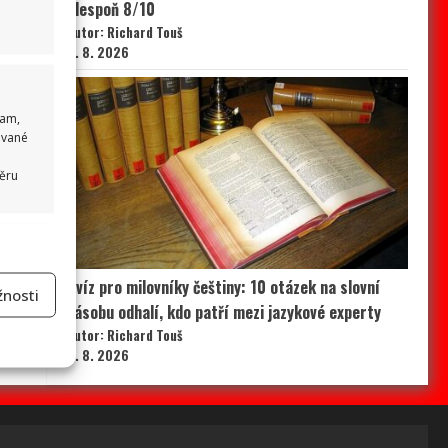
alespoň 8/10
Autor: Richard Touš
6. 8. 2026
lam,
ované
běru
 aktivní
Kvíz pro milovníky češtiny: 10 otázek na slovní
nosti
zásobu odhalí, kdo patří mezi jazykové experty
Autor: Richard Touš
na
6. 8. 2026