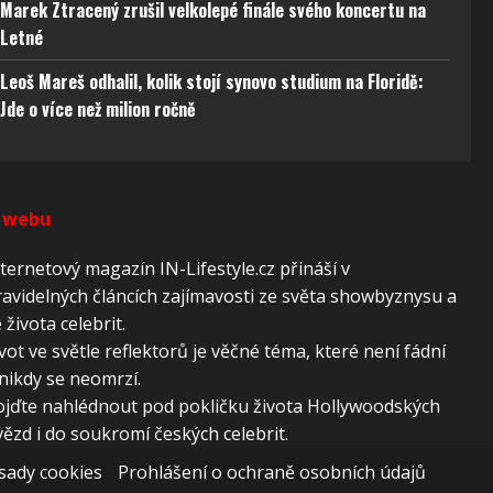
 aktivní
Marek Ztracený zrušil velkolepé finále svého koncertu na
Letné
Leoš Mareš odhalil, kolik stojí synovo studium na Floridě:
Jde o více než milion ročně
 webu
ternetový magazín IN-Lifestyle.cz přináší v
avidelných článcích zajímavosti ze světa showbyznysu a
 života celebrit.
vot ve světle reflektorů je věčné téma, které není fádní
nikdy se neomrzí.
ojďte nahlédnout pod pokličku života Hollywoodských
ězd i do soukromí českých celebrit.
sady cookies
Prohlášení o ochraně osobních údajů