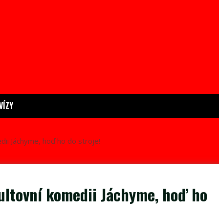
VÍZY
dii Jáchyme, hoď ho do stroje!
kultovní komedii Jáchyme, hoď ho