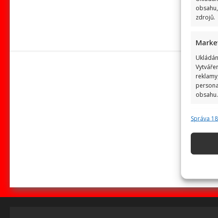
obsahu,
zdrojů.
Marke
Ukládán
Vytváře
reklamy,
persona
obsahu.
Správa 1
Funkc
Přiřazov
zařízení
Použív
základ
Zajišt