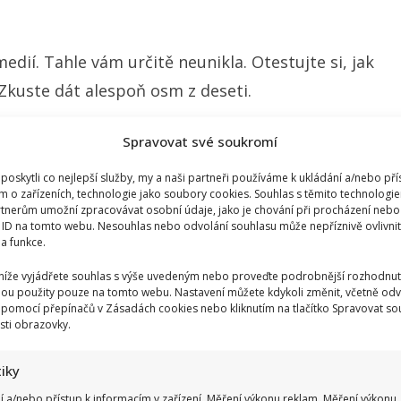
edií. Tahle vám určitě neunikla. Otestujte si, jak
 Zkuste dát alespoň osm z deseti.
Spravovat své soukromí
oskytli co nejlepší služby, my a naši partneři používáme k ukládání a/nebo pří
m o zařízeních, technologie jako soubory cookies. Souhlas s těmito technologi
tnerům umožní zpracovávat osobní údaje, jako je chování při procházení nebo
 ID na tomto webu. Nesouhlas nebo odvolání souhlasu může nepříznivě ovlivnit 
 a funkce.
 níže vyjádřete souhlas s výše uvedeným nebo proveďte podrobnější rozhodnut
ou použity pouze na tomto webu. Nastavení můžete kdykoli změnit, včetně odv
 pomocí přepínačů v Zásadách cookies nebo kliknutím na tlačítko Spravovat so
sti obrazovky.
tiky
í a/nebo přístup k informacím v zařízení, Měření výkonu reklam, Měření výkonu