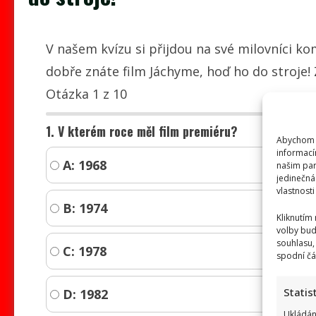
V našem kvízu si přijdou na své milovníci kom
dobře znáte film Jáchyme, hoď ho do stroje!
Otázka 1 z 10
1. V kterém roce měl film premiéru?
Abychom p
informací
A: 1968
našim par
jedinečná
vlastnosti
B: 1974
Kliknutím
volby bud
souhlasu,
C: 1978
spodní čá
Statis
D: 1982
Ukládán