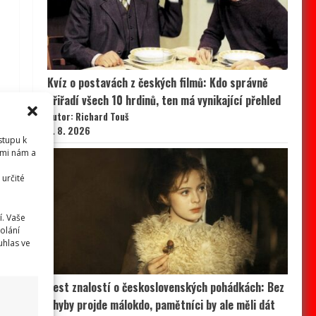
Kvíz o postavách z českých filmů: Kdo správně
přiřadí všech 10 hrdinů, ten má vynikající přehled
Autor: Richard Touš
7. 8. 2026
stupu k
emi nám a
určité
í. Vaše
olání
uhlas ve
Test znalostí o československých pohádkách: Bez
chyby projde málokdo, pamětníci by ale měli dát