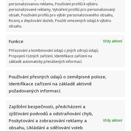
personalizovanou reklamu, Používání profilů k výběru
personalizované reklamy, Vytváření profilů pro personalizovaný
obsah, Používání profilů pro výběr personalizovaného obsahu,
Rozvoj a zlepšování služeb, Použití omezených údajů k výběru
obsahu.
Kvíz ze slovenského jazyka: Kdo získá 10 z 10 bodů,
Funkce
dorozuměl by se téměř jako rodilý mluvčí
Vždy aktivní
Autor: Richard Touš
Přiřazování a kombinování údajů z jiných zdrojů údajů,
5. 8. 2026
Propojení různých zařízení, Identifikace zařízení na
základě automaticky přenášených informací.
Používání přesných údajů o zeměpisné poloze,
Identifikace zařízení na základě aktivně
požadovaných informací.
Zajištění bezpečnosti, předcházení a
zjišťování podvodů a odstraňování chyb,
Poskytování a zobrazování reklamy a
Vždy aktivní
obsahu, Ukládání a sdělování voleb
Test znalostí o legendárních večerníčcích: 10 otázek