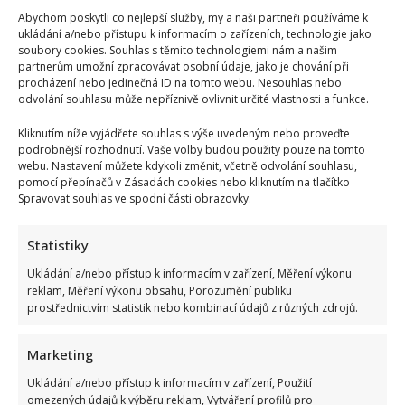
Abychom poskytli co nejlepší služby, my a naši partneři používáme k
ukládání a/nebo přístupu k informacím o zařízeních, technologie jako
soubory cookies. Souhlas s těmito technologiemi nám a našim
partnerům umožní zpracovávat osobní údaje, jako je chování při
procházení nebo jedinečná ID na tomto webu. Nesouhlas nebo
odvolání souhlasu může nepříznivě ovlivnit určité vlastnosti a funkce.
Kliknutím níže vyjádřete souhlas s výše uvedeným nebo proveďte
podrobnější rozhodnutí. Vaše volby budou použity pouze na tomto
webu. Nastavení můžete kdykoli změnit, včetně odvolání souhlasu,
pomocí přepínačů v Zásadách cookies nebo kliknutím na tlačítko
Spravovat souhlas ve spodní části obrazovky.
Fotokvíz o českých hercích: 10 fotografií prověří, kdo zná
slavné tváře domácího filmu opravdu dokonale
Statistiky
Autor: Richard Touš
Ukládání a/nebo přístup k informacím v zařízení, Měření výkonu
5. 8. 2026
reklam, Měření výkonu obsahu, Porozumění publiku
prostřednictvím statistik nebo kombinací údajů z různých zdrojů.
Marketing
Ukládání a/nebo přístup k informacím v zařízení, Použití
omezených údajů k výběru reklam, Vytváření profilů pro