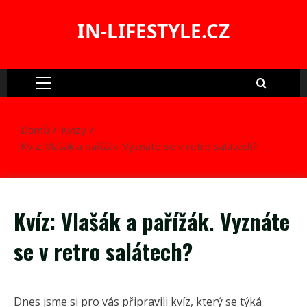
Skip
to
IN-LIFESTYLE.CZ
content
Primary
Menu
Domů
Kvízy
Kvíz: Vlašák a pařížák. Vyznáte se v retro salátech?
Kvíz: Vlašák a pařížák. Vyznáte
se v retro salátech?
Dnes jsme si pro vás připravili kvíz, který se týká