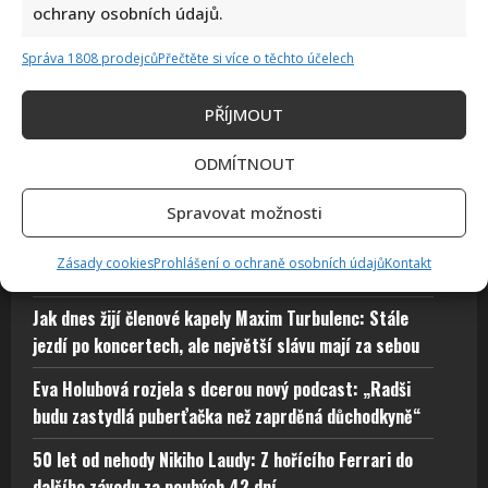
ochrany osobních údajů.
odhalí, kdo má oblíbené pohádky stále v živé paměti
Autor: Richard Touš
Správa 1808 prodejců
Přečtěte si více o těchto účelech
5. 8. 2026
PŘÍJMOUT
ODMÍTNOUT
Bydlení Michala Davida ve středomořském stylu: V
pražské vile ma k dispozici i bazén a vnitřní atrium
Spravovat možnosti
Fotokvíz o českých hercích: 10 fotografií prověří, kdo
Zásady cookies
Prohlášení o ochraně osobních údajů
Kontakt
zná slavné tváře domácího filmu opravdu dokonale
Jak dnes žijí členové kapely Maxim Turbulenc: Stále
jezdí po koncertech, ale největší slávu mají za sebou
Eva Holubová rozjela s dcerou nový podcast: „Radši
budu zastydlá puberťačka než zaprděná důchodkyně“
50 let od nehody Nikiho Laudy: Z hořícího Ferrari do
dalšího závodu za pouhých 42 dní