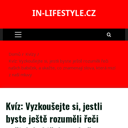
Skip
to
IN-LIFESTYLE.CZ
content
Primary
Menu
Domů
Kvízy
Kvíz: Vyzkoušejte si, jestli byste ještě rozuměli řeči
našich babiček, a ukažte, co znamenají slova, která mizí
z naší mluvy
Kvíz: Vyzkoušejte si, jestli
byste ještě rozuměli řeči