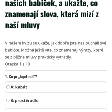
našich babiček, a ukažte, co
znamenají slova, která mizí z
naší mluvy
V našem kvízu se ukáže, jak dobře jste naslouchali své
babičce. Možná ještě víte, co znamenají výrazy, které
se z běžné mluvy prakticky vytratily.
Otázka 1 z 10
1. Co je „lajntuch“?
A: kabát
B: prostěradlo