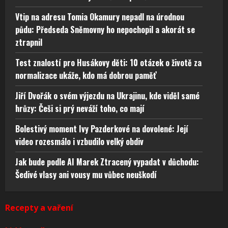
Vtip na adresu Tomia Okamury nepadl na úrodnou
půdu: Předseda Sněmovny ho nepochopil a akorát se
ztrapnil
Test znalostí pro Husákovy děti: 10 otázek o životě za
normalizace ukáže, kdo má dobrou paměť
Jiří Dvořák o svém výjezdu na Ukrajinu, kde viděl samé
hrůzy: Češi si prý neváží toho, co mají
Bolestivý moment Ivy Pazderkové na dovolené: Její
video rozesmálo i vzbudilo velký obdiv
Jak bude podle AI Marek Ztracený vypadat v důchodu:
Šedivé vlasy ani vousy mu vůbec neuškodí
Recepty a vaření