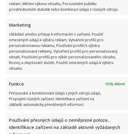
Test znalostí pro Husákovy děti: 10 otázek o životě za
reklam, Měření výkonu obsahu, Porozumění publiku
normalizace ukáže, kdo má dobrou paměť
prostřednictvím statistik nebo kombinací údajů z různých zdrojů.
Autor: Richard Touš
8. 8. 2026
Marketing
Ukládání a/nebo přístup k informacím v zařízení, Použití
omezených údajů k výběru reklam, Vytváření profilů pro
personalizovanou reklamu, Používání profilů k výběru
personalizované reklamy, Vytváření profilů pro personalizovaný
obsah, Používání profilů pro výběr personalizovaného obsahu,
Rozvoj a zlepšování služeb, Použití omezených údajů k výběru
obsahu.
Funkce
Vždy aktivní
Přiřazování a kombinování údajů z jiných zdrojů údajů,
Propojení různých zařízení, Identifikace zařízení na
základě automaticky přenášených informací.
Retro kvíz o dovolené v době socialismu: Kdo získá 10 z 10
bodů, pamatuje si tehdejší cestování dokonale
Používání přesných údajů o zeměpisné poloze,
Autor: Richard Touš
Identifikace zařízení na základě aktivně vyžádaných
8. 8. 2026