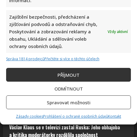
informací.
Zajištění bezpečnosti, předcházení a
zjišťování podvodů a odstraňování chyb,
Poskytování a zobrazování reklamy a
Vždy aktivní
obsahu, Ukládání a sdělování voleb
ochrany osobních údajů.
Správa 1814 prodejců
Přečtěte si více o těchto účelech
Vědomostní kvíz pro fanoušky AZ-kvízu: Je čas zjistit, kdo
PŘÍJMOUT
by se dostal k bankomatu pomocí 10 otázek
ODMÍTNOUT
Autor: Richard Touš
8. 8. 2026
Spravovat možnosti
Zásady cookies
Prohlášení o ochraně osobních údajů
Kontakt
Václav Klaus se v televizi zastal Ruska: Jeho obhajoba
a kritika moderátorky rozdělila společnost