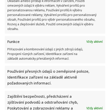
Ukládání a/nebo přístup k informacím v zařízení, Použití
omezených údajů k výběru reklam, Vytváření profilů pro
personalizovanou reklamu, Používání profilů k výběru
personalizované reklamy, Vytváření profilů pro personalizovaný
obsah, Používání profilů pro výběr personalizovaného obsahu,
Rozvoj a zlepšování služeb, Použití omezených údajů k výběru
obsahu.
Velký test z českých přísloví: Jen opravdoví znalci zvládnou
Funkce
Vždy aktivní
správně doplnit 10/10 bez chyby
Autor: Richard Touš
Přiřazování a kombinování údajů z jiných zdrojů údajů,
6. 8. 2026
Propojení různých zařízení, Identifikace zařízení na
základě automaticky přenášených informací.
Používání přesných údajů o zeměpisné poloze,
Identifikace zařízení na základě aktivně
požadovaných informací.
Zajištění bezpečnosti, předcházení a
zjišťování podvodů a odstraňování chyb,
Poskytování a zobrazování reklamy a
Vždy aktivní