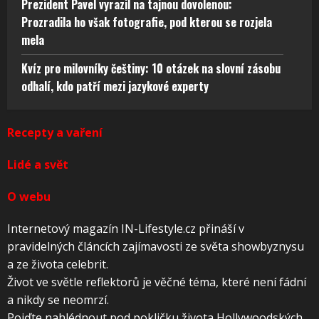
Prezident Pavel vyrazil na tajnou dovolenou:
Prozradila ho však fotografie, pod kterou se rozjela
mela
Kvíz pro milovníky češtiny: 10 otázek na slovní zásobu
odhalí, kdo patří mezi jazykové experty
Recepty a vaření
Lidé a svět
O webu
Internetový magazín IN-Lifestyle.cz přináší v
pravidelných článcích zajímavosti ze světa showbyznysu
a ze života celebrit.
Život ve světle reflektorů je věčné téma, které není fádní
a nikdy se neomrzí.
Pojďte nahlédnout pod pokličku života Hollywoodských