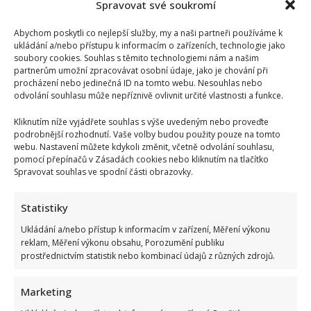
Spravovat své soukromí
Abychom poskytli co nejlepší služby, my a naši partneři používáme k
ukládání a/nebo přístupu k informacím o zařízeních, technologie jako
soubory cookies. Souhlas s těmito technologiemi nám a našim
partnerům umožní zpracovávat osobní údaje, jako je chování při
procházení nebo jedinečná ID na tomto webu. Nesouhlas nebo
odvolání souhlasu může nepříznivě ovlivnit určité vlastnosti a funkce.
Kliknutím níže vyjádřete souhlas s výše uvedeným nebo proveďte
podrobnější rozhodnutí. Vaše volby budou použity pouze na tomto
webu. Nastavení můžete kdykoli změnit, včetně odvolání souhlasu,
pomocí přepínačů v Zásadách cookies nebo kliknutím na tlačítko
Spravovat souhlas ve spodní části obrazovky.
Kvíz pro milovníky češtiny: 10 otázek na slovní zásobu
odhalí, kdo patří mezi jazykové experty
Statistiky
Autor: Richard Touš
6. 8. 2026
Ukládání a/nebo přístup k informacím v zařízení, Měření výkonu
reklam, Měření výkonu obsahu, Porozumění publiku
prostřednictvím statistik nebo kombinací údajů z různých zdrojů.
Marketing