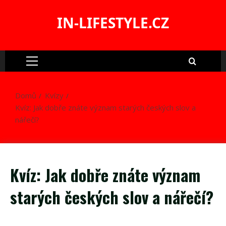
Skip
to
IN-LIFESTYLE.CZ
content
Primary
Menu
Domů
Kvízy
Kvíz: Jak dobře znáte význam starých českých slov a
nářečí?
Kvíz: Jak dobře znáte význam
starých českých slov a nářečí?