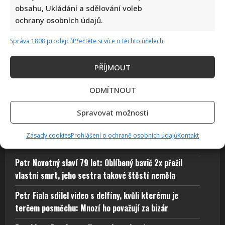
obsahu, Ukládání a sdělování voleb
Fotokvíz o českých hercích: 10 fotografií prověří, kdo zná
ochrany osobních údajů.
slavné tváře domácího filmu opravdu dokonale
Autor: Richard Touš
Správa 1808 prodejců
Přečtěte si více o těchto účelech
5. 8. 2026
PŘÍJMOUT
ODMÍTNOUT
Leoš Mareš odhalil, kolik stojí synovo studium na
Floridě: Jde o více než milion ročně
Spravovat možnosti
Eva Jeníčková oslavila 62. narozeniny: Místo radosti
Zásady cookies
Prohlášení o ochraně osobních údajů
Kontakt
však oplakává smrt milovaného tatínka
Petr Novotný slaví 79 let: Oblíbený bavič 2x přežil
vlastní smrt, jeho sestra takové štěstí neměla
Petr Fiala sdílel video s delfíny, kvůli kterému je
terčem posměchu: Mnozí ho považují za bizár