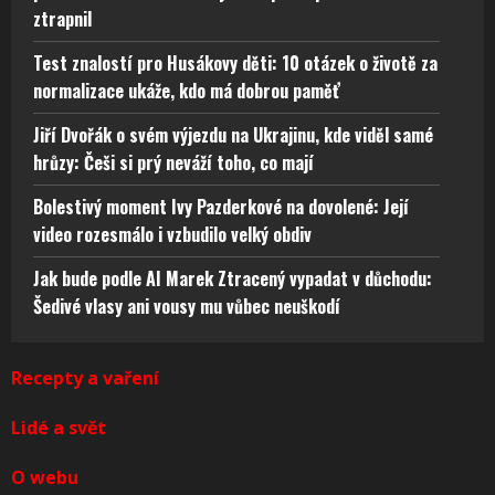
ztrapnil
Test znalostí pro Husákovy děti: 10 otázek o životě za
normalizace ukáže, kdo má dobrou paměť
Jiří Dvořák o svém výjezdu na Ukrajinu, kde viděl samé
hrůzy: Češi si prý neváží toho, co mají
Bolestivý moment Ivy Pazderkové na dovolené: Její
video rozesmálo i vzbudilo velký obdiv
Jak bude podle AI Marek Ztracený vypadat v důchodu:
Šedivé vlasy ani vousy mu vůbec neuškodí
Recepty a vaření
Lidé a svět
O webu