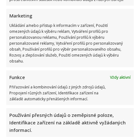
8. 8. 2026
Marketing
Ukládání a/nebo přístup k informacím v zařízení, Použití
omezených údajů k výběru reklam, Vytváření profilů pro
personalizovanou reklamu, Používání profilů k výběru
personalizované reklamy, Vytváření profilů pro personalizovaný
obsah, Používání profilů pro výběr personalizovaného obsahu,
Rozvoj a zlepšování služeb, Použití omezených údajů k výběru
obsahu.
Funkce
Vždy aktivní
Přiřazování a kombinování údajů z jiných zdrojů údajů,
Retro kvíz o dovolené v době socialismu: Kdo získá 10 z 10
Propojení různých zařízení, Identifikace zařízení na
bodů, pamatuje si tehdejší cestování dokonale
základě automaticky přenášených informací.
Autor: Richard Touš
8. 8. 2026
Používání přesných údajů o zeměpisné poloze,
Identifikace zařízení na základě aktivně vyžádaných
informací.