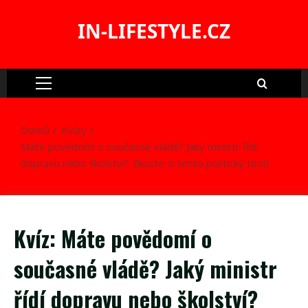
Skip
to
IN-LIFESTYLE.CZ
content
Primary
Menu
Domů
Kvízy
Máte povědomí o současné vládě? Jaký ministr řídí
dopravu nebo školství? Zkuste si tento politický test!
Kvíz: Máte povědomí o
současné vládě? Jaký ministr
řídí dopravu nebo školství?