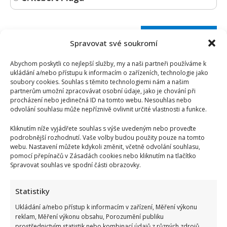
Spravovat své soukromí
Abychom poskytli co nejlepší služby, my a naši partneři používáme k
ukládání a/nebo přístupu k informacím o zařízeních, technologie jako
soubory cookies. Souhlas s těmito technologiemi nám a našim
partnerům umožní zpracovávat osobní údaje, jako je chování při
procházení nebo jedinečná ID na tomto webu. Nesouhlas nebo
odvolání souhlasu může nepříznivě ovlivnit určité vlastnosti a funkce.
Kliknutím níže vyjádřete souhlas s výše uvedeným nebo proveďte
podrobnější rozhodnutí. Vaše volby budou použity pouze na tomto
webu. Nastavení můžete kdykoli změnit, včetně odvolání souhlasu,
pomocí přepínačů v Zásadách cookies nebo kliknutím na tlačítko
Spravovat souhlas ve spodní části obrazovky.
Statistiky
Test znalostí pro Husákovy děti: 10 otázek o životě za
Ukládání a/nebo přístup k informacím v zařízení, Měření výkonu
normalizace ukáže, kdo má dobrou paměť
reklam, Měření výkonu obsahu, Porozumění publiku
Autor: Richard Touš
prostřednictvím statistik nebo kombinací údajů z různých zdrojů.