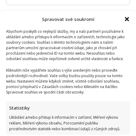
Spravovat své soukromí
Abychom poskytli co nejlepší služby, my a naši partneři používáme k
ukládání a/nebo přístupu k informacím o zařízeních, technologie jako
soubory cookies. Souhlas s těmito technologiemi nám a našim
partnerům umožní zpracovávat osobní údaje, jako je chování při
procházení nebo jedinečná ID na tomto webu. Nesouhlas nebo
odvolání souhlasu může nepříznivě ovlivnit určité vlastnosti a funkce.
Kliknutím níže vyjádřete souhlas s výše uvedeným nebo proveďte
podrobnější rozhodnutí. Vaše volby budou použity pouze na tomto
webu. Nastavení můžete kdykoli změnit, včetně odvolání souhlasu,
pomocí přepínačů v Zásadách cookies nebo kliknutím na tlačítko
Spravovat souhlas ve spodní části obrazovky.
Statistiky
Test znalostí přírodopisu ze 7. třídy základní školy: 10
Ukládání a/nebo přístup k informacím v zařízení, Měření výkonu
reklam, Měření výkonu obsahu, Porozumění publiku
otázek ukáže, kdo dával pozor
prostřednictvím statistik nebo kombinací údajů z různých zdrojů.
Autor: Richard Touš