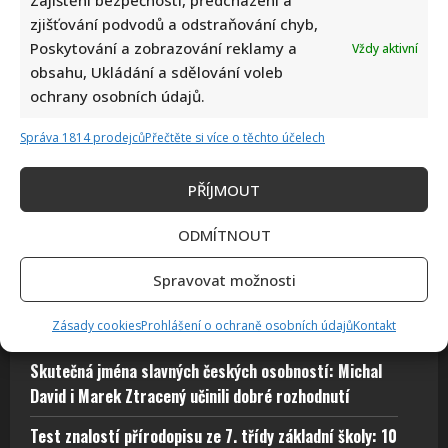
Zajištění bezpečnosti, předcházení a
zjišťování podvodů a odstraňování chyb,
Poskytování a zobrazování reklamy a
Vždy aktivní
obsahu, Ukládání a sdělování voleb
ochrany osobních údajů.
Test vědomostí o lidském těle: Kdo získá 10 z 10 bodů,
Správa 1814 prodejců
Přečtěte si více o těchto účelech
pamatuje si biologii ze základní školy dokonale
Autor: Richard Touš
PŘÍJMOUT
9. 8. 2026
ODMÍTNOUT
Spravovat možnosti
Komedie Na samotě u lesa slaví 50 let: Příběhy z
Zásady cookies
Prohlášení o ochraně osobních údajů
Kontakt
jejího natáčení pobaví fanoušky i dnes
Skutečná jména slavných českých osobností: Michal
David i Marek Ztracený učinili dobré rozhodnutí
Test znalostí přírodopisu ze 7. třídy základní školy: 10