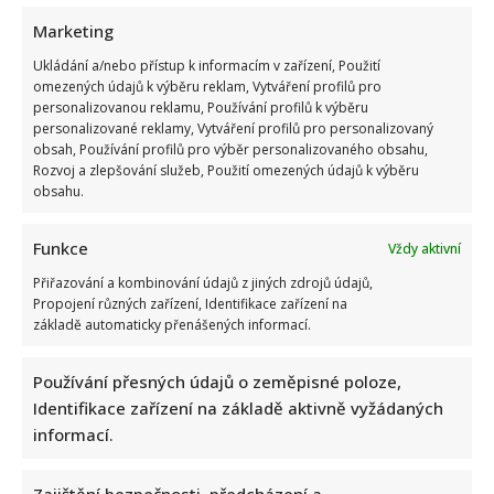
10. 8. 2026
Marketing
Ukládání a/nebo přístup k informacím v zařízení, Použití
omezených údajů k výběru reklam, Vytváření profilů pro
personalizovanou reklamu, Používání profilů k výběru
personalizované reklamy, Vytváření profilů pro personalizovaný
obsah, Používání profilů pro výběr personalizovaného obsahu,
Rozvoj a zlepšování služeb, Použití omezených údajů k výběru
obsahu.
Funkce
Vždy aktivní
Přiřazování a kombinování údajů z jiných zdrojů údajů,
Kvíz na téma nejčastější česká příjmení a jejich původ: Lidé
Propojení různých zařízení, Identifikace zařízení na
se skóre nad 7/10 mohou být pyšní
základě automaticky přenášených informací.
Autor: Richard Touš
10. 8. 2026
Používání přesných údajů o zeměpisné poloze,
Identifikace zařízení na základě aktivně vyžádaných
informací.