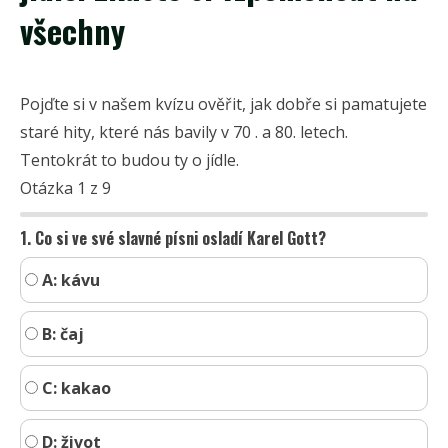
všechny
Pojďte si v našem kvízu ověřit, jak dobře si pamatujete
staré hity, které nás bavily v 70 . a 80. letech.
Tentokrát to budou ty o jídle.
Otázka 1 z 9
1. Co si ve své slavné písni osladí Karel Gott?
A: kávu
B: čaj
C: kakao
D: život