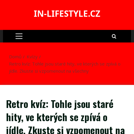
Skip
to
IN-LIFESTYLE.CZ
content
Primary
Menu
Domů
Kvízy
Retro kvíz: Tohle jsou staré hity, ve kterých se zpívá o
jídle. Zkuste si vzpomenout na všechny
Retro kvíz: Tohle jsou staré
hity, ve kterých se zpívá o
jídle. Zkuste si vzpomenout na