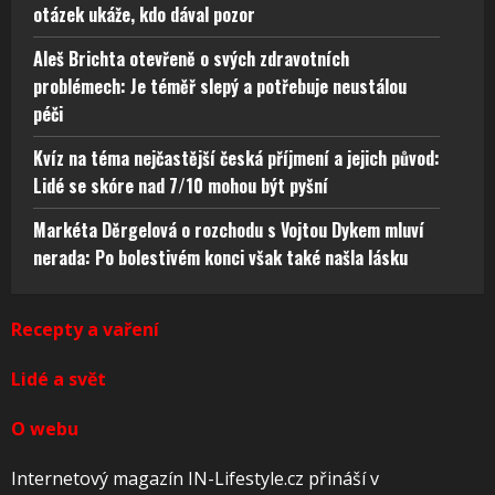
otázek ukáže, kdo dával pozor
Aleš Brichta otevřeně o svých zdravotních
problémech: Je téměř slepý a potřebuje neustálou
péči
Kvíz na téma nejčastější česká příjmení a jejich původ:
Lidé se skóre nad 7/10 mohou být pyšní
Markéta Děrgelová o rozchodu s Vojtou Dykem mluví
nerada: Po bolestivém konci však také našla lásku
Recepty a vaření
Lidé a svět
O webu
Internetový magazín IN-Lifestyle.cz přináší v