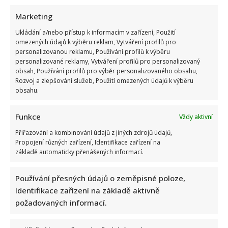
6. 8. 2026
Marketing
Ukládání a/nebo přístup k informacím v zařízení, Použití
omezených údajů k výběru reklam, Vytváření profilů pro
personalizovanou reklamu, Používání profilů k výběru
personalizované reklamy, Vytváření profilů pro personalizovaný
obsah, Používání profilů pro výběr personalizovaného obsahu,
Rozvoj a zlepšování služeb, Použití omezených údajů k výběru
obsahu.
Funkce
Vždy aktivní
Přiřazování a kombinování údajů z jiných zdrojů údajů,
Velký test z českých přísloví: Jen opravdoví znalci zvládnou
Propojení různých zařízení, Identifikace zařízení na
správně doplnit 10/10 bez chyby
základě automaticky přenášených informací.
Autor: Richard Touš
6. 8. 2026
Používání přesných údajů o zeměpisné poloze,
Identifikace zařízení na základě aktivně
požadovaných informací.