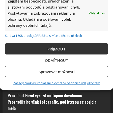
Zajištění bezpečnosti, předcházení a
zjišťování podvodů a odstraňování chyb,
Poskytování a zobrazování reklamy a
Vždy aktivní
obsahu, Ukládání a sdělování voleb
ochrany osobních údajů.
Fotokvíz o českých hercích: 10 fotografií prověří, kdo zná
Správa 1808 prodejců
Přečtěte si více o těchto účelech
slavné tváře domácího filmu opravdu dokonale
Autor: Richard Touš
PŘÍJMOUT
5. 8. 2026
ODMÍTNOUT
Spravovat možnosti
Petr Fiala sdílel video s delfíny, kvůli kterému je
Zásady cookies
Prohlášení o ochraně osobních údajů
Kontakt
terčem posměchu: Mnozí ho považují za bizár
Prezident Pavel vyrazil na tajnou dovolenou:
Prozradila ho však fotografie, pod kterou se rozjela
mela