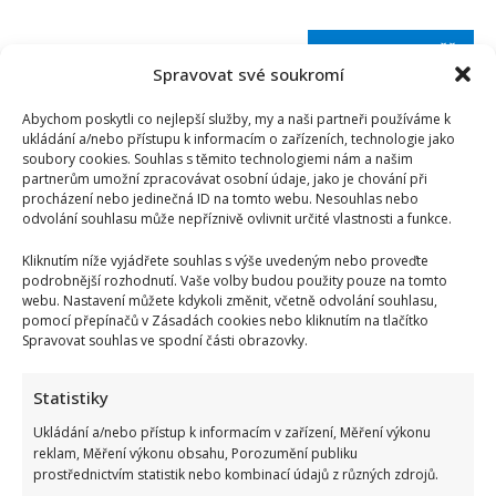
Spravovat své soukromí
Abychom poskytli co nejlepší služby, my a naši partneři používáme k
ukládání a/nebo přístupu k informacím o zařízeních, technologie jako
soubory cookies. Souhlas s těmito technologiemi nám a našim
partnerům umožní zpracovávat osobní údaje, jako je chování při
procházení nebo jedinečná ID na tomto webu. Nesouhlas nebo
odvolání souhlasu může nepříznivě ovlivnit určité vlastnosti a funkce.
Kliknutím níže vyjádřete souhlas s výše uvedeným nebo proveďte
podrobnější rozhodnutí. Vaše volby budou použity pouze na tomto
webu. Nastavení můžete kdykoli změnit, včetně odvolání souhlasu,
pomocí přepínačů v Zásadách cookies nebo kliknutím na tlačítko
Spravovat souhlas ve spodní části obrazovky.
Statistiky
Kvíz pro milovníky češtiny: 10 otázek na slovní zásobu
Ukládání a/nebo přístup k informacím v zařízení, Měření výkonu
odhalí, kdo patří mezi jazykové experty
reklam, Měření výkonu obsahu, Porozumění publiku
prostřednictvím statistik nebo kombinací údajů z různých zdrojů.
Autor: Richard Touš