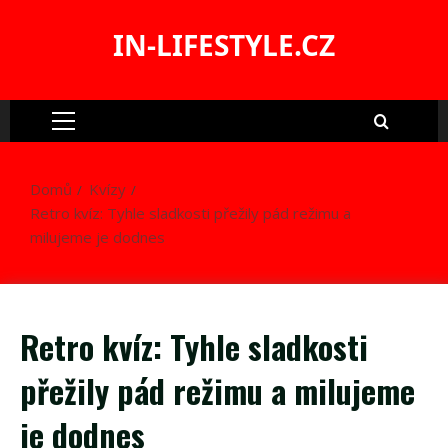
Skip
to
IN-LIFESTYLE.CZ
content
Primary
Menu
Domů
Kvízy
Retro kvíz: Tyhle sladkosti přežily pád režimu a
milujeme je dodnes
Retro kvíz: Tyhle sladkosti
přežily pád režimu a milujeme
je dodnes