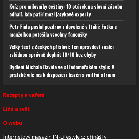
Kvíz pro milovníky češtiny: 10 otázek na slovní zásobu
odhalí, kdo patří mezi jazykové experty
Petr Fiala poslal pozdrav z dovolené v Itálii: Fotka s
manželkou potěšila všechny fanoušky
Velký test z českých přísloví: Jen opravdoví znalci
zvládnou správně doplnit 10/10 bez chyby
Bydlení Michala Davida ve středomořském stylu: V
pražské vile ma k dispozici i bazén a vnitřní atrium
Recepty a vaření
Lidé a svět
O webu
Internetový magazín IN-Lifestyle.cz přináší v