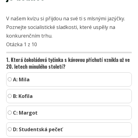
V našem kvízu si přijdou na své ti s mlsnými jazýčky.
Poznejte socialistické sladkosti, které uspěly na
konkurenčním trhu.
Otázka 1 z 10
1. Která čokoládová tyčinka s kávovou příchutí vznikla už ve
20. letech minulého století?
A: Mila
B: Kofila
C: Margot
D: Studentská pečeť