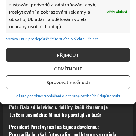
zjišťování podvodů a odstraňování chyb,
Poskytování a zobrazování reklamy a
Vždy aktivní
obsahu, Ukládání a sdělování voleb
ochrany osobních údajů.
Fotokvíz o českých hercích: 10 fotografií prověří, kdo zná
Správa 1808 prodejců
Přečtěte si více o těchto účelech
slavné tváře domácího filmu opravdu dokonale
Autor: Richard Touš
PŘÍJMOUT
5. 8. 2026
ODMÍTNOUT
Spravovat možnosti
Petr Novotný slaví 79 let: Oblíbený bavič 2x přežil
vlastní smrt, jeho sestra takové štěstí neměla
Zásady cookies
Prohlášení o ochraně osobních údajů
Kontakt
Petr Fiala sdílel video s delfíny, kvůli kterému je
terčem posměchu: Mnozí ho považují za bizár
Prezident Pavel vyrazil na tajnou dovolenou:
Prozradila ho však fotografie, pod kterou se rozjela