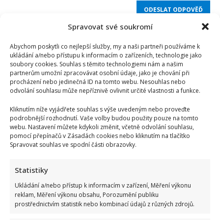
Spravovat své soukromí
Abychom poskytli co nejlepší služby, my a naši partneři používáme k
ukládání a/nebo přístupu k informacím o zařízeních, technologie jako
soubory cookies. Souhlas s těmito technologiemi nám a našim
partnerům umožní zpracovávat osobní údaje, jako je chování při
procházení nebo jedinečná ID na tomto webu. Nesouhlas nebo
odvolání souhlasu může nepříznivě ovlivnit určité vlastnosti a funkce.
Kliknutím níže vyjádřete souhlas s výše uvedeným nebo proveďte
podrobnější rozhodnutí. Vaše volby budou použity pouze na tomto
webu. Nastavení můžete kdykoli změnit, včetně odvolání souhlasu,
pomocí přepínačů v Zásadách cookies nebo kliknutím na tlačítko
Spravovat souhlas ve spodní části obrazovky.
Statistiky
Kvíz pro milovníky češtiny: 10 otázek na slovní zásobu
Ukládání a/nebo přístup k informacím v zařízení, Měření výkonu
odhalí, kdo patří mezi jazykové experty
reklam, Měření výkonu obsahu, Porozumění publiku
Autor: Richard Touš
prostřednictvím statistik nebo kombinací údajů z různých zdrojů.
6. 8. 2026