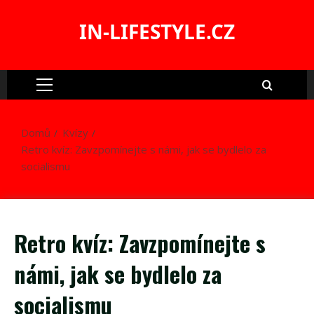
Skip
to
IN-LIFESTYLE.CZ
content
Primary
Menu
Domů
Kvízy
Retro kvíz: Zavzpomínejte s námi, jak se bydlelo za
socialismu
Retro kvíz: Zavzpomínejte s
námi, jak se bydlelo za
socialismu