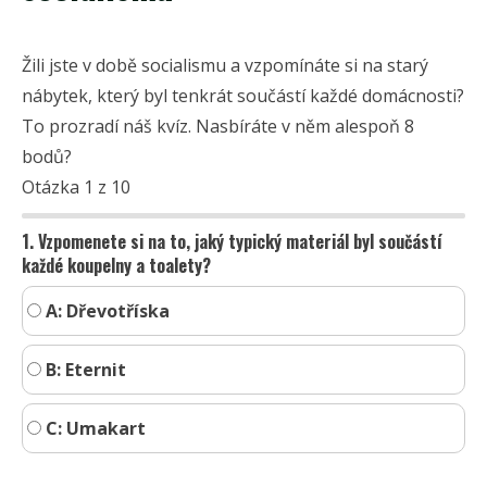
Žili jste v době socialismu a vzpomínáte si na starý
nábytek, který byl tenkrát součástí každé domácnosti?
To prozradí náš kvíz. Nasbíráte v něm alespoň 8
bodů?
Otázka 1 z 10
1. Vzpomenete si na to, jaký typický materiál byl součástí
každé koupelny a toalety?
A: Dřevotříska
B: Eternit
C: Umakart