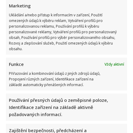
Marketing
Ukládání a/nebo přístup k informacím v zařízení, Použití
omezených údajů k výběru reklam, Vytváření profilů pro
personalizovanou reklamu, Používání profilů k výběru
personalizované reklamy, Vytváření profilů pro personalizovaný
obsah, Používání profilů pro výběr personalizovaného obsahu,
Rozvoj a zlepšování služeb, Použití omezených údajů k výběru
obsahu.
Funkce
Vždy aktivní
Velký test z českých přísloví: Jen opravdoví znalci zvládnou
Přiřazování a kombinování údajů z jiných zdrojů údajů,
správně doplnit 10/10 bez chyby
Propojení různých zařízení, Identifikace zařízení na
základě automaticky přenášených informací.
Autor: Richard Touš
6. 8. 2026
Používání přesných údajů o zeměpisné poloze,
Identifikace zařízení na základě aktivně
požadovaných informací.
Zajištění bezpečnosti, předcházení a