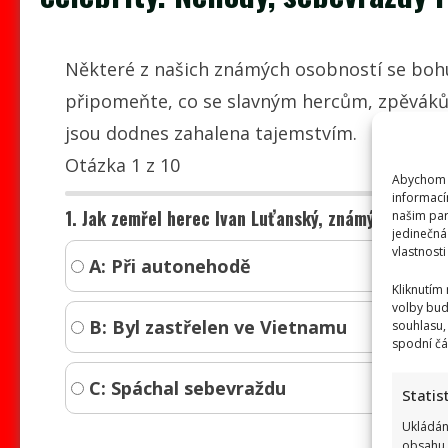
Některé z našich známých osobností se bohu
připomeňte, co se slavným hercům, zpěváků
jsou dodnes zahalena tajemstvím.
Otázka 1 z 10
Abychom p
informací
1. Jak zemřel herec Ivan Luťanský, známý třeba z
našim par
jedinečná
vlastnosti
A: Při autonehodě
Kliknutím
volby bud
B: Byl zastřelen ve Vietnamu
souhlasu,
spodní čá
C: Spáchal sebevraždu
Statis
Ukládán
obsahu,