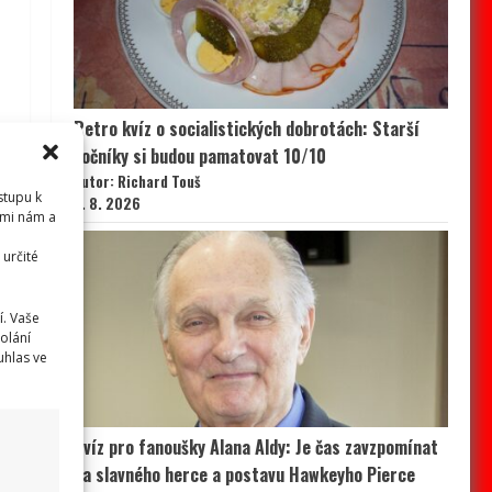
Retro kvíz o socialistických dobrotách: Starší
ročníky si budou pamatovat 10/10
Autor: Richard Touš
stupu k
9. 8. 2026
emi nám a
určité
í. Vaše
olání
uhlas ve
Kvíz pro fanoušky Alana Aldy: Je čas zavzpomínat
na slavného herce a postavu Hawkeyho Pierce