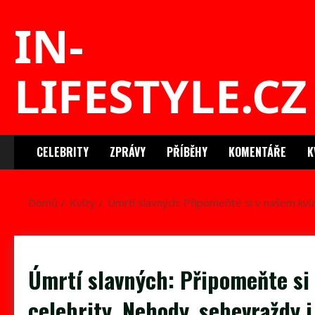
Skip
IN-
to
content
LIFESTYLE.CZ
CELEBRITY
ZPRÁVY
PŘÍBĚHY
KOMENTÁŘE
K
Domů
Kvízy
Úmrtí slavných: Připomeňte si v našem kví
Úmrtí slavných: Připomeňte si 
celebrity. Nehody, sebevraždy 