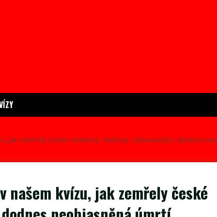
VÍZY
zu, jak zemřely české celebrity. Nehody, sebevraždy i dodnes ne
v našem kvízu, jak zemřely české
i dodnes neobjasněná úmrtí