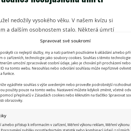
žel nedožily vysokého věku. V našem kvízu si
m a dalším osobnostem stalo. Některá úmrtí
Spravovat své soukromí
oskytli co nejlepší služby, my a naši partneři používáme k ukládání a/nebo pří
m o zařízeních, technologie jako soubory cookies. Souhlas s těmito technologi
 pohádky O ptáku ohnivákovi?
tnerům umožní zpracovávat osobní údaje, jako je chování při procházení nebo
 ID na tomto webu. Nesouhlas nebo odvolání souhlasu může nepříznivě ovlivnit 
 a funkce.
 níže vyjádřete souhlas s výše uvedeným nebo proveďte podrobnější rozhodnut
ou použity pouze na tomto webu. Nastavení můžete kdykoli změnit, včetně odv
 pomocí přepínačů v Zásadách cookies nebo kliknutím na tlačítko Spravovat so
sti obrazovky.
tiky
í a/nebo přístup k informacím v zařízení, Měření výkonu reklam, Měření výkonu
 Porozumění publiku prostřednictvím statistik nebo kombinací údajů z různých