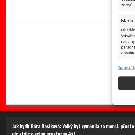
zdrojů.
Marke
Ukládán
Vytváře
reklamy,
persona
obsahu.
Správa 1
Funkc
Přiřazov
zařízení
Použív
základ
Zajišt
Jak bydlí Bára Basiková: Velký byt vyměnila za menší, přesto
odstra
jde stále o velmi prostorný 4+1