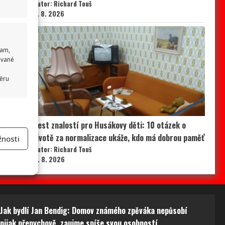
Autor: Richard Touš
9. 8. 2026
lam,
ované
běru
 aktivní
Test znalostí pro Husákovy děti: 10 otázek o
životě za normalizace ukáže, kdo má dobrou paměť
nosti
Autor: Richard Touš
8. 8. 2026
na
Jak bydlí Jan Bendig: Domov známého zpěváka nepůsobí
 aktivní
nijak přepychově, zaujme spíše svou osobností