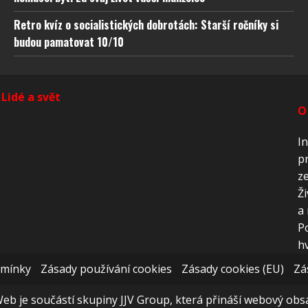
, Ukládání a sdělování voleb ochrany osobních údajů.
Retro kvíz o socialistických dobrotách: Starší ročníky si
budou pamatovat 10/10
Lidé a svět
O
In
pr
ze
Ži
a 
P
hv
dmínky
Zásady používání cookies
Zásady cookies (EU)
Zá
Web je součástí skupiny JJV Group, která přináší webový obsah