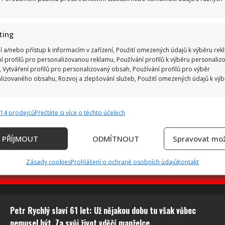
ting
í a/nebo přístup k informacím v zařízení, Použití omezených údajů k výběru rek
ní profilů pro personalizovanou reklamu, Používání profilů k výběru personaliz
 Vytváření profilů pro personalizovaný obsah, Používání profilů pro výběr
lizovaného obsahu, Rozvoj a zlepšování služeb, Použití omezených údajů k vý
814 prodejců
Přečtěte si více o těchto účelech
e
Vždy
ání a kombinování údajů z jiných zdrojů údajů, Propojení různých
PŘÍJMOUT
ODMÍTNOUT
Spravovat mož
, Identifikace zařízení na základě automaticky přenášených informací.
Zásady cookies
Prohlášení o ochraně osobních údajů
Kontakt
ání přesných údajů o zeměpisné poloze, Identifikace zařízení 
ě aktivně vyžádaných informací.
ění bezpečnosti, předcházení a zjišťování podvodů a
Petr Rychlý slaví 61 let: Už nějakou dobu tu však vůbec
ňování chyb, Poskytování a zobrazování reklamy a
Vždy
nemusel být. Za svůj život vděčí manželce