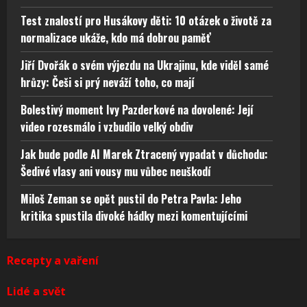
Test znalostí pro Husákovy děti: 10 otázek o životě za
normalizace ukáže, kdo má dobrou paměť
Jiří Dvořák o svém výjezdu na Ukrajinu, kde viděl samé
hrůzy: Češi si prý neváží toho, co mají
Bolestivý moment Ivy Pazderkové na dovolené: Její
video rozesmálo i vzbudilo velký obdiv
Jak bude podle AI Marek Ztracený vypadat v důchodu:
Šedivé vlasy ani vousy mu vůbec neuškodí
Miloš Zeman se opět pustil do Petra Pavla: Jeho
kritika spustila divoké hádky mezi komentujícími
Recepty a vaření
Lidé a svět