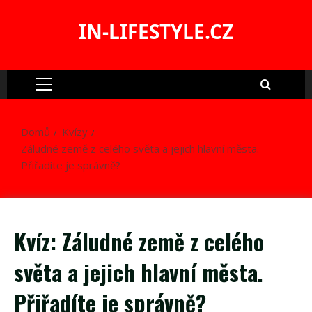
Skip
to
IN-LIFESTYLE.CZ
content
Primary
Menu
Domů
Kvízy
Záludné země z celého světa a jejich hlavní města.
Přiřadíte je správně?
Kvíz: Záludné země z celého
světa a jejich hlavní města.
Přiřadíte je správně?