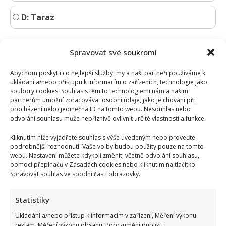
D: Taraz
Spravovat své soukromí
Abychom poskytli co nejlepší služby, my a naši partneři používáme k
ukládání a/nebo přístupu k informacím o zařízeních, technologie jako
soubory cookies. Souhlas s těmito technologiemi nám a našim
partnerům umožní zpracovávat osobní údaje, jako je chování při
procházení nebo jedinečná ID na tomto webu. Nesouhlas nebo
odvolání souhlasu může nepříznivě ovlivnit určité vlastnosti a funkce.
Kliknutím níže vyjádřete souhlas s výše uvedeným nebo proveďte
podrobnější rozhodnutí. Vaše volby budou použity pouze na tomto
webu. Nastavení můžete kdykoli změnit, včetně odvolání souhlasu,
pomocí přepínačů v Zásadách cookies nebo kliknutím na tlačítko
Spravovat souhlas ve spodní části obrazovky.
Statistiky
Test znalostí pro Husákovy děti: 10 otázek o životě za
Ukládání a/nebo přístup k informacím v zařízení, Měření výkonu
reklam, Měření výkonu obsahu, Porozumění publiku