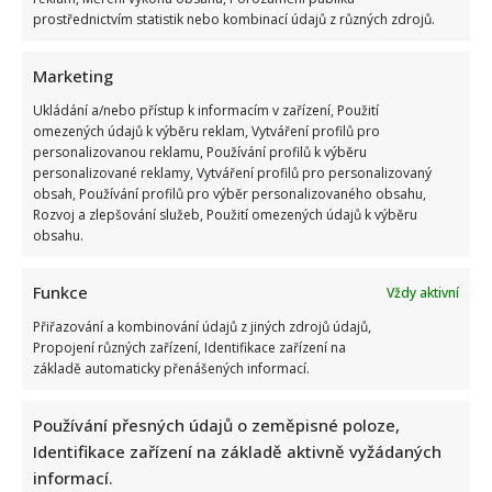
normalizace ukáže, kdo má dobrou paměť
prostřednictvím statistik nebo kombinací údajů z různých zdrojů.
Autor: Richard Touš
8. 8. 2026
Marketing
Ukládání a/nebo přístup k informacím v zařízení, Použití
omezených údajů k výběru reklam, Vytváření profilů pro
personalizovanou reklamu, Používání profilů k výběru
personalizované reklamy, Vytváření profilů pro personalizovaný
obsah, Používání profilů pro výběr personalizovaného obsahu,
Rozvoj a zlepšování služeb, Použití omezených údajů k výběru
obsahu.
Funkce
Vždy aktivní
Přiřazování a kombinování údajů z jiných zdrojů údajů,
Propojení různých zařízení, Identifikace zařízení na
Retro kvíz o dovolené v době socialismu: Kdo získá 10 z 10
základě automaticky přenášených informací.
bodů, pamatuje si tehdejší cestování dokonale
Autor: Richard Touš
Používání přesných údajů o zeměpisné poloze,
8. 8. 2026
Identifikace zařízení na základě aktivně vyžádaných
informací.