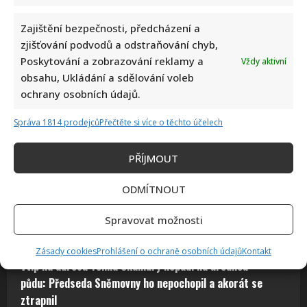
Zajištění bezpečnosti, předcházení a
zjišťování podvodů a odstraňování chyb,
Poskytování a zobrazování reklamy a
Vždy aktivní
obsahu, Ukládání a sdělování voleb
ochrany osobních údajů.
Správa 1814 prodejců
Přečtěte si více o těchto účelech
Vědomostní kvíz pro fanoušky AZ-kvízu: Je čas zjistit, kdo
PŘÍJMOUT
by se dostal k bankomatu pomocí 10 otázek
Autor: Richard Touš
ODMÍTNOUT
8. 8. 2026
Spravovat možnosti
Zásady cookies
Prohlášení o ochraně osobních údajů
Kontakt
Vtip na adresu Tomia Okamury nepadl na úrodnou
půdu: Předseda Sněmovny ho nepochopil a akorát se
ztrapnil