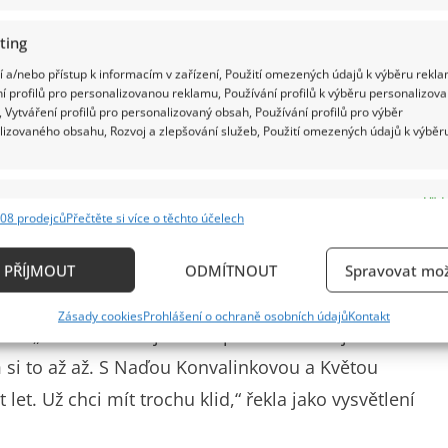
 těší plnému zdraví a energii by snad mohla
ting
 a/nebo přístup k informacím v zařízení, Použití omezených údajů k výběru rekla
í profilů pro personalizovanou reklamu, Používání profilů k výběru personalizov
 Vytváření profilů pro personalizovaný obsah, Používání profilů pro výběr
lizovaného obsahu, Rozvoj a zlepšování služeb, Použití omezených údajů k výběr
Higginsová, matka profesora Higginse, v
e
Vždy
říkala jsem si, že to nebude mít dlouhé trvání,
08 prodejců
Přečtěte si více o těchto účelech
ání a kombinování údajů z jiných zdrojů údajů, Propojení různých zařízení,
lkým úspěchem hraje. Tak jsem ráda,“ mimo jiné
kace zařízení na základě automaticky přenášených informací.
PŘÍJMOUT
ODMÍTNOUT
Spravovat mož
ání přesných údajů o zeměpisné poloze, Identifikace zařízení n
Zásady cookies
Prohlášení o ochraně osobních údajů
Kontakt
ě aktivně požadovaných informací.
a. „Oni chtěli i zájezdová představení a já už
m si to až až. S Naďou Konvalinkovou a Květou
ění bezpečnosti, předcházení a zjišťování podvodů a
let. Už chci mít trochu klid,“ řekla jako vysvětlení
ňování chyb, Poskytování a zobrazování reklamy a
Vždy
, Ukládání a sdělování voleb ochrany osobních údajů.