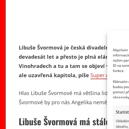
Libuše Švormová je česká divadelní, filmov
Abychom p
informací
devadesát let a přesto je plná elánu a živo
našim par
Vinohradech a tu a tam se objeví v menší 
ID na tom
funkce.
ale uzavřená kapitola, píše
Super.cz
.
Kliknutím
budou pou
pomocí př
Hlas Libuše Švormové má většina lidí neodmy
obrazovky
Švormové by pro nás Angelika neměla to své 
Statis
Libuše Švormová má stále chuť d
Ukládání
obsahu, 