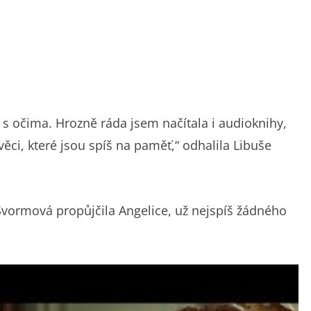
 očima. Hrozně ráda jsem načítala i audioknihy,
věci, které jsou spíš na paměť,“ odhalila Libuše
 Švormová propůjčila Angelice, už nejspíš žádného