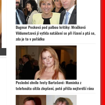
Dagmar Pecková pod palbou kritiky: Mračková
Vildumetzová jí vytkla natáčení se při řízení a ptá se,
zda je to v pořádku
Poslední chvíle Ivety Bartošové: Maminka z
telefonátu cítila zlepšení, poté přišla nejtvrdší rána