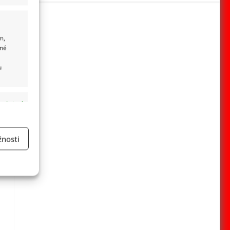
m,
ané
u
 aktivní
nosti
a
 aktivní