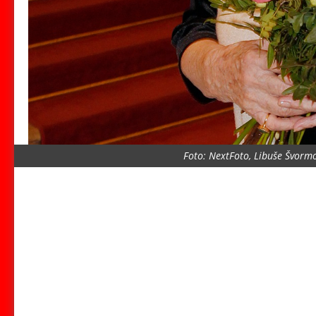
Foto: NextFoto, Libuše Švorm