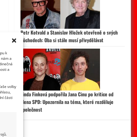
Petr Kotvald a Stanislav Hložek otevřeně o svých
důchodech: Oba si stále musí přivydělávat
upu k
i nám a
edinečná
osti a
Vaše volby
uhlasu,
Linda Finková podpořila Jana Cinu po kritice od
ní části
člena SPD: Upozornila na téma, které rozděluje
společnost
ojů.