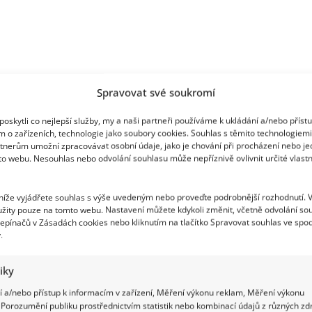
Spravovat své soukromí
á a dabingová herečka. Příští rok oslaví
oskytli co nejlepší služby, my a naši partneři používáme k ukládání a/nebo příst
m o zařízeních, technologie jako soubory cookies. Souhlas s těmito technologiem
tní energie. Stále hostuje v Divadle na
tnerům umožní zpracovávat osobní údaje, jako je chování při procházení nebo j
roli některého populárního seriálu. Dabing je
to webu. Nesouhlas nebo odvolání souhlasu může nepříznivě ovlivnit určité vlastn
 níže vyjádřete souhlas s výše uvedeným nebo proveďte podrobnější rozhodnutí. 
žity pouze na tomto webu. Nastavení můžete kdykoli změnit, včetně odvolání so
epínačů v Zásadách cookies nebo kliknutím na tlačítko Spravovat souhlas ve spod
slitelně spojený s krásnou Angelikou. Bez Libuše
.
kouzlo.
tiky
o práce, je tu ale jedno ale
 a/nebo přístup k informacím v zařízení, Měření výkonu reklam, Měření výkonu
Porozumění publiku prostřednictvím statistik nebo kombinací údajů z různých zdr