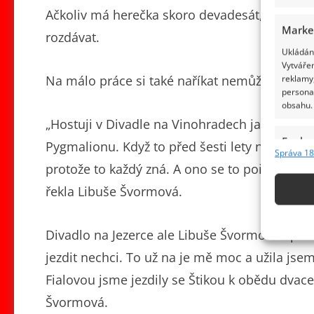
Ačkoliv má herečka skoro devadesát, stále se
Marke
rozdávat.
Ukládání
Vytvářen
Na málo práce si také naříkat nemůže.
reklamy,
persona
obsahu.
„Hostuji v Divadle na Vinohradech jako paní 
Funkc
Pygmalionu. Když to před šesti lety nasadili, 
Správa 18
Přiřazov
protože to každý zná. A ono se to pořád s ve
Identifi
řekla Libuše Švormová.
Použív
základ
Divadlo na Jezerce ale Libuše Švormová opustil
jezdit nechci. To už na je mě moc a užila jse
Zajišt
Fialovou jsme jezdily se Štikou k obědu dvacet 
odstra
Švormová.
obsahu