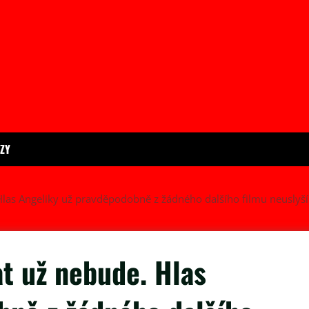
ÍZY
las Angeliky už pravděpodobně z žádného dalšího filmu neuslyš
t už nebude. Hlas