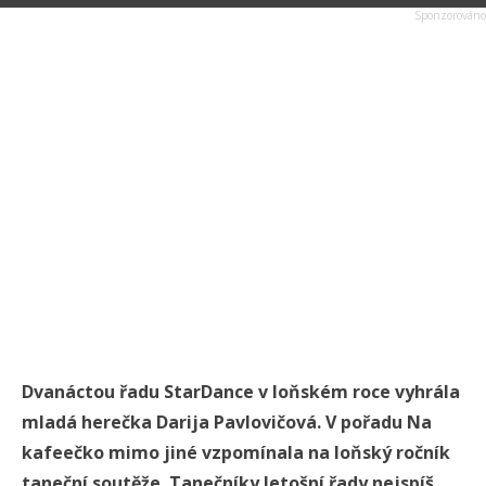
Dvanáctou řadu StarDance v loňském roce vyhrála
mladá herečka Darija Pavlovičová. V pořadu Na
kafeečko mimo jiné vzpomínala na loňský ročník
taneční soutěže. Tanečníky letošní řady nejspíš