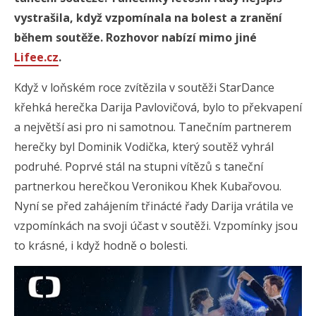
vystrašila, když vzpomínala na bolest a zranění
během soutěže. Rozhovor nabízí mimo jiné
Lifee.cz
.
Když v loňském roce zvítězila v soutěži StarDance
křehká herečka Darija Pavlovičová, bylo to překvapení
a největší asi pro ni samotnou. Tanečním partnerem
herečky byl Dominik Vodička, který soutěž vyhrál
podruhé. Poprvé stál na stupni vítězů s taneční
partnerkou herečkou Veronikou Khek Kubařovou.
Nyní se před zahájením třinácté řady Darija vrátila ve
vzpomínkách na svoji účast v soutěži. Vzpomínky jsou
to krásné, i když hodně o bolesti.