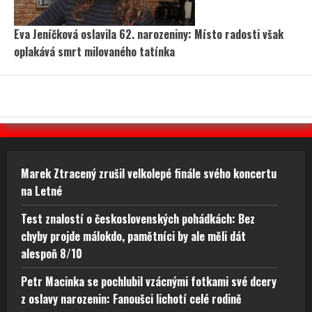
Eva Jeníčková oslavila 62. narozeniny: Místo radosti však
oplakává smrt milovaného tatínka
Marek Ztracený zrušil velkolepé finále svého koncertu
na Letné
Test znalostí o československých pohádkách: Bez
chyby projde málokdo, pamětníci by ale měli dát
alespoň 8/10
Petr Macinka se pochlubil vzácnými fotkami své dcery
z oslavy narozenin: Fanoušci lichotí celé rodině