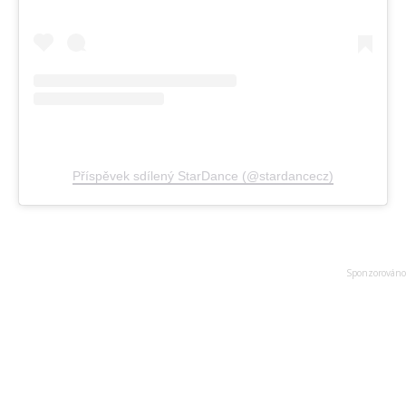
Příspěvek sdílený StarDance (@stardancecz)