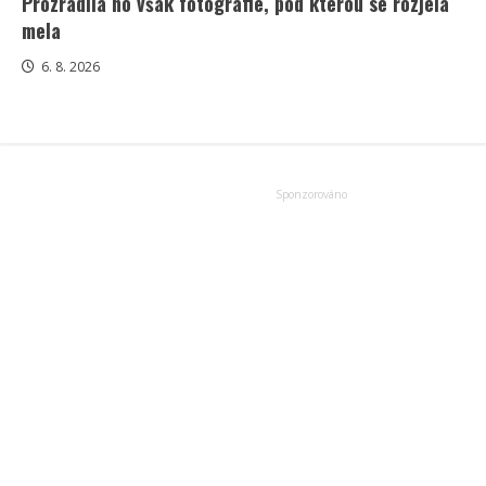
Prozradila ho však fotografie, pod kterou se rozjela
mela
6. 8. 2026