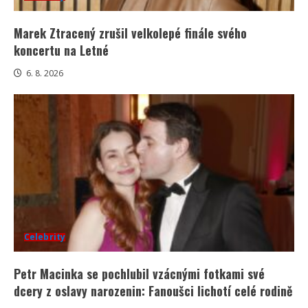
Marek Ztracený zrušil velkolepé finále svého
koncertu na Letné
6. 8. 2026
Celebrity
Petr Macinka se pochlubil vzácnými fotkami své
dcery z oslavy narozenin: Fanoušci lichotí celé rodině