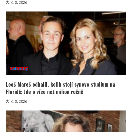
6. 8. 2026
Celebrity
Leoš Mareš odhalil, kolik stojí synovo studium na
Floridě: Jde o více než milion ročně
6. 8. 2026