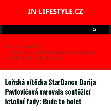
Skip
to
IN-LIFESTYLE.CZ
content
Domů
Celebrity
Loňská vítězka StarDance Darija Pavlovičová varovala
soutěžící letošní řady: Bude to bolet
Loňská vítězka StarDance Darija
Pavlovičová varovala soutěžící
letošní řady: Bude to bolet