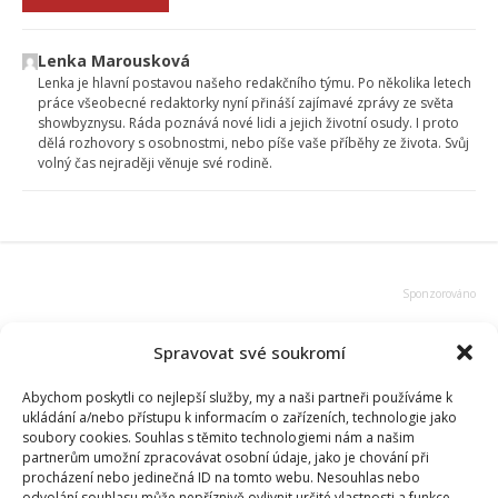
Lenka Marousková
Lenka je hlavní postavou našeho redakčního týmu. Po několika letech
práce všeobecné redaktorky nyní přináší zajímavé zprávy ze světa
showbyznysu. Ráda poznává nové lidi a jejich životní osudy. I proto
dělá rozhovory s osobnostmi, nebo píše vaše příběhy ze života. Svůj
volný čas nejraději věnuje své rodině.
Spravovat své soukromí
Abychom poskytli co nejlepší služby, my a naši partneři používáme k
ukládání a/nebo přístupu k informacím o zařízeních, technologie jako
soubory cookies. Souhlas s těmito technologiemi nám a našim
partnerům umožní zpracovávat osobní údaje, jako je chování při
procházení nebo jedinečná ID na tomto webu. Nesouhlas nebo
odvolání souhlasu může nepříznivě ovlivnit určité vlastnosti a funkce.