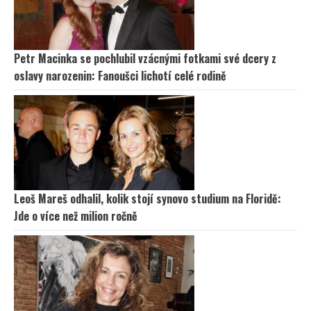
Petr Macinka se pochlubil vzácnými fotkami své dcery z
oslavy narozenin: Fanoušci lichotí celé rodině
Leoš Mareš odhalil, kolik stojí synovo studium na Floridě:
Jde o více než milion ročně