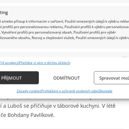
ting
 a/nebo přístup k informacím v zařízení, Použití omezených údajů k výběru rekla
í profilů pro personalizovanou reklamu, Používání profilů k výběru personalizov
 Vytváření profilů pro personalizovaný obsah, Používání profilů pro výběr
lizovaného obsahu, Rozvoj a zlepšování služeb, Použití omezených údajů k výběr
e
Vždy
14 prodejců
Přečtěte si více o těchto účelech
ání a kombinování údajů z jiných zdrojů údajů, Propojení různých zařízení,
kace zařízení na základě automaticky přenášených informací.
 které se doplňují jak v práci, tak v životě. Svůj
PŘÍJMOUT
ODMÍTNOUT
Spravovat mož
ečných zájmech. Ačkoliv by se mohlo zdát, že když
ání přesných údajů o zeměpisné poloze, Identifikace zařízení n
Zásady cookies
Prohlášení o ochraně osobních údajů
Kontakt
ě aktivně vyžádaných informací.
be odpočinou, není tomu tak. Společně jezdí třeba na
 a Luboš se přičiňuje v táborové kuchyni. V létě
ění bezpečnosti, předcházení a zjišťování podvodů a
diče Bohdany Pavlíkové.
ňování chyb, Poskytování a zobrazování reklamy a
Vždy
, Ukládání a sdělování voleb ochrany osobních údajů.