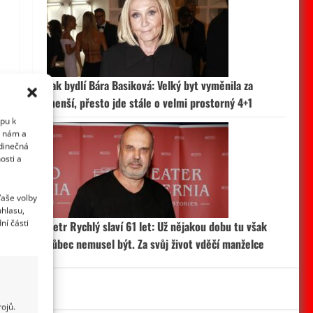
Jak bydlí Bára Basiková: Velký byt vyměnila za
menší, přesto jde stále o velmi prostorný 4+1
upu k
i nám a
edinečná
osti a
Vaše volby
uhlasu,
ní části
Petr Rychlý slaví 61 let: Už nějakou dobu tu však
vůbec nemusel být. Za svůj život vděčí manželce
ojů.