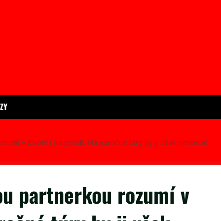
ÍZY
zumí v životě i na jevišti. Na náročné túry by ji však nedostal
ou partnerkou rozumí v