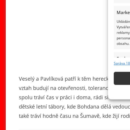
Marke
Ukládání
Vytvářen
reklamy,
persona
obsahu.
Funkc
Správa 18
Přiřazov
Identifi
Veselý a Pavlíková patří k těm hereckým párům,
vztah budují na otevřenosti, toleranci a spol
Použív
základ
spolu tráví čas v práci i doma, rádi si od se
dětské letní tábory, kde Bohdana dělá vedoucí
Zajišt
také tráví hodně času na Šumavě, kde žijí ro
odstra
obsahu