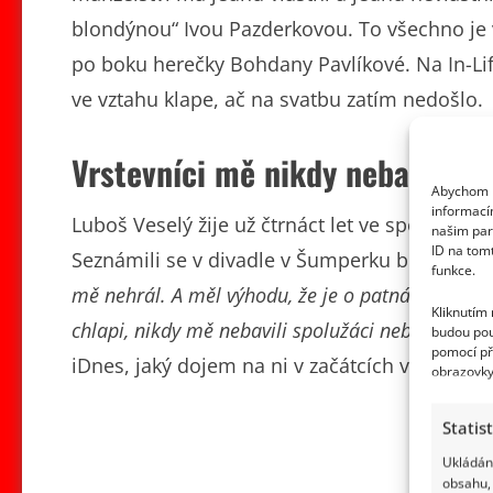
blondýnou“ Ivou Pazderkovou. To všechno je v
po boku herečky Bohdany Pavlíkové. Na In-Life
ve vztahu klape, ač na svatbu zatím nedošlo.
Vrstevníci mě nikdy nebavili
Abychom p
informací
Luboš Veselý žije už čtrnáct let ve spokoje
našim par
ID na tom
Seznámili se v divadle v Šumperku během z
funkce.
mě nehrál. A měl výhodu, že je o patnáct let star
Kliknutím
chlapi, nikdy mě nebavili spolužáci nebo moji vrs
budou pou
pomocí př
iDnes, jaký dojem na ni v začátcích vztahu její
obrazovky
Statis
Ukládání
obsahu, 