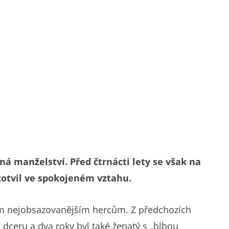
á manželství. Před čtrnácti lety se však na
akotvil ve spokojeném vztahu.
ašim nejobsazovanějším hercům. Z předchozích
 dceru a dva roky byl také ženatý s „blbou