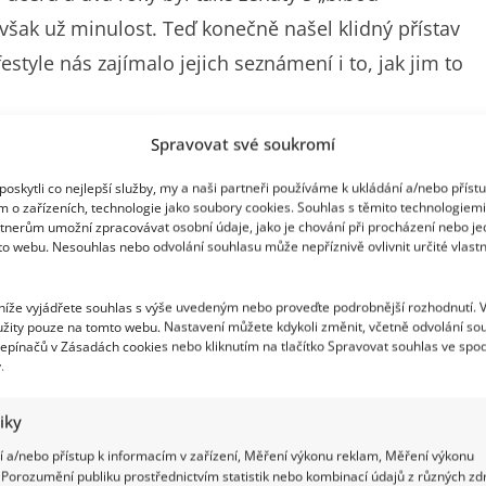
šak už minulost. Teď konečně našel klidný přístav
style nás zajímalo jejich seznámení i to, jak jim to
Spravovat své soukromí
oskytli co nejlepší služby, my a naši partneři používáme k ukládání a/nebo příst
m o zařízeních, technologie jako soubory cookies. Souhlas s těmito technologiem
ném vztahu s herečkou Bohdanou Pavlíkovou.
tnerům umožní zpracovávat osobní údaje, jako je chování při procházení nebo j
to webu. Nesouhlas nebo odvolání souhlasu může nepříznivě ovlivnit určité vlastn
koušení inscenace Domeček pro panenky.
„Nic na
ší, protože mně se už jako osmnáctileté líbili zralejší
 níže vyjádřete souhlas s výše uvedeným nebo proveďte podrobnější rozhodnutí. 
tevníci v divadle,“
zavzpomínala Pavlíková pro
žity pouze na tomto webu. Nastavení můžete kdykoli změnit, včetně odvolání so
epínačů v Zásadách cookies nebo kliknutím na tlačítko Spravovat souhlas ve spod
 partner dělal.
.
tiky
 a/nebo přístup k informacím v zařízení, Měření výkonu reklam, Měření výkonu
Porozumění publiku prostřednictvím statistik nebo kombinací údajů z různých zdr