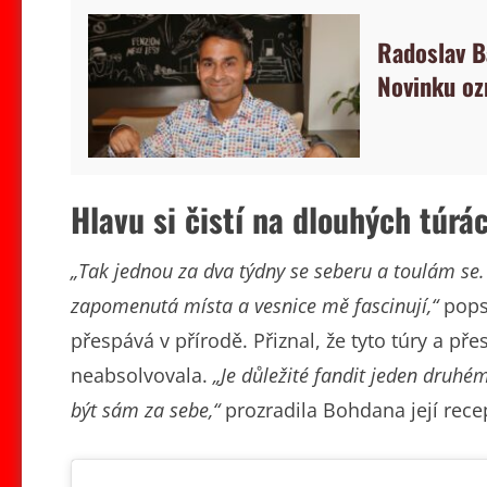
Radoslav B
Novinku oz
Hlavu si čistí na dlouhých túrá
„Tak jednou za dva týdny se seberu a toulám se. 
zapomenutá místa a vesnice mě fascinují,“
popsa
přespává v přírodě. Přiznal, že tyto túry a př
neabsolvovala.
„Je důležité fandit jeden druh
být sám za sebe,“
prozradila Bohdana její rece