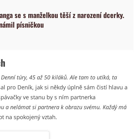
anga se s manželkou těší z narození dcerky.
námil písničkou
ch
Denní túry, 45 až 50 kiláků. Ale tam to utíká, ta
l pro Deník, jak si někdy úplně sám čistí hlavu a
espávačky ve stanu by s ním partnerka
ému a nelámat si partnera k obrazu svému. Každý má
pt na spokojený vztah.