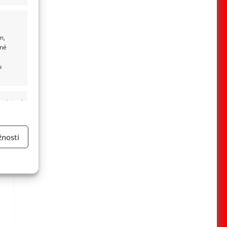
m,
ané
u
 aktivní
nosti
a
 aktivní