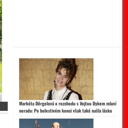
Markéta Děrgelová o rozchodu s Vojtou Dykem mluví
nerada: Po bolestivém konci však také našla lásku