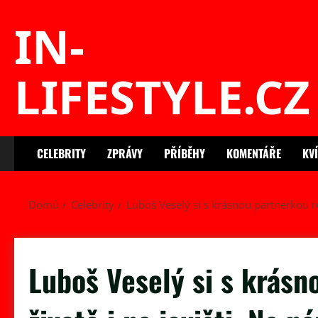
Skip
IN-
to
content
LIFESTYLE.CZ
CELEBRITY
ZPRÁVY
PŘÍBĚHY
KOMENTÁŘE
KV
Domů
Celebrity
Luboš Veselý si s krásnou partnerkou ro
Luboš Veselý si s krásn