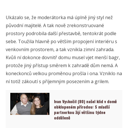
Ukázalo se, že moderátorka má úplně jiný styl než
původní majitelé. A tak nově zrekonstruované
prostory podrobila další přestavbě, tentokrát podle
sebe. Toužila hlavně po větším propojení interiéru s
venkovním prostorem, a tak vznikla zimní zahrada.
Kvůli ní dokonce dovnitř domu musel vjet menší bagr,
protože jiný přístup směrem k zahradě dům nemá. A
koneckonců velkou proměnou prošla i ona. Vzniklo na
ní totiž zákoutí s příjemným posezením a grilem.
Ivan Vyskočil (80) našel klid v domě
obklopeném přírodou: S mladší
partnerkou žijí většinu týdne
odděleně