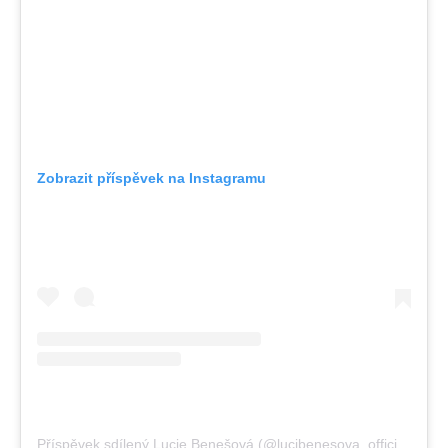
Zobrazit příspěvek na Instagramu
Příspěvek sdílený Lucie Benešová (@lucibenesova_official)