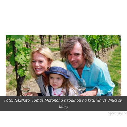
Foto: Nextfoto, Tomáš Matonoha s rodinou na křtu vín ve Vinici sv.
Kláry