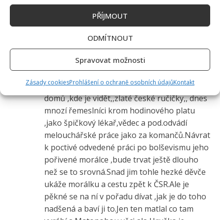
1 čtenářský názor na “
Jak bydlí Lucie Benešová:
PŘÍJMOUT
Svůj sen si splnila do posledního detailu. Hlavním
prvkem je zimní zahrada
”
ODMÍTNOUT
Josef
napsal:
Spravovat možnosti
30. 5. 2026 (11:51)
Zásady cookies
Prohlášení o ochraně osobních údajů
Kontakt
Děvče je šikovné,obnova starých řemeslných
domů ,kde je vidět,,zlaté české ručičky,, dnes
mnozí řemeslníci krom hodinového platu
,jako špičkový lékař,vědec a pod.odvádí
melouchářské práce jako za komančů.Návrat
k poctivé odvedené práci po bolševismu jeho
pořivené morálce ,bude trvat ještě dlouho
než se to srovná.Snad jim tohle hezké děvče
ukáže morálku a cestu zpět k ČSR.Ale je
pěkné se na ní v pořadu dívat ,jak je do toho
nadšená a baví ji to.Jen ten matlal co tam