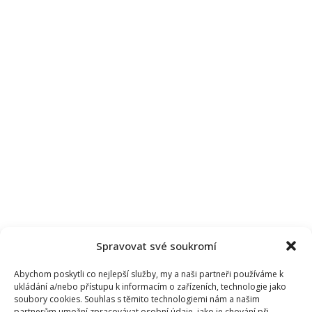
Spravovat své soukromí
Abychom poskytli co nejlepší služby, my a naši partneři používáme k
ukládání a/nebo přístupu k informacím o zařízeních, technologie jako
soubory cookies. Souhlas s těmito technologiemi nám a našim
partnerům umožní zpracovávat osobní údaje, jako je chování při