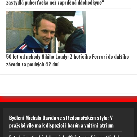
zastydlá puberťačka než zaprděná důchodkyně“
50 let od nehody Nikiho Laudy: Z hořícího Ferrari do dalšího
závodu za pouhých 42 dní
Bydlení Michala Davida ve středomořském stylu: V
pražské vile ma k dispozici i bazén a vnitřní atrium