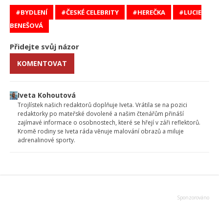
BYDLENÍ
ČESKÉ CELEBRITY
HEREČKA
LUCIE
BENEŠOVÁ
Přidejte svůj názor
KOMENTOVAT
Iveta Kohoutová
Trojlístek našich redaktorů doplňuje Iveta. Vrátila se na pozici
redaktorky po mateřské dovolené a našim čtenářům přináší
zajímavé informace o osobnostech, které se hřejí v záři reflektorů.
Kromě rodiny se Iveta ráda věnuje malování obrazů a miluje
adrenalinové sporty.