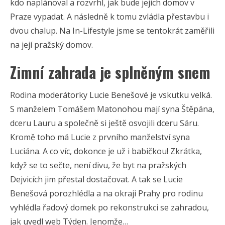
kdo naplánoval a rozvrhl, jak bude jejich domov v
Praze vypadat. A následně k tomu zvládla přestavbu i
dvou chalup. Na In-Lifestyle jsme se tentokrát zaměřili
na její pražský domov.
Zimní zahrada je splněným snem
Rodina moderátorky Lucie Benešové je vskutku velká.
S manželem Tomášem Matonohou mají syna Štěpána,
dceru Lauru a společně si ještě osvojili dceru Sáru.
Kromě toho má Lucie z prvního manželství syna
Luciána. A co víc, dokonce je už i babičkou! Zkrátka,
když se to sečte, není divu, že byt na pražských
Dejvicích jim přestal dostačovat. A tak se Lucie
Benešová porozhlédla a na okraji Prahy pro rodinu
vyhlédla řadový domek po rekonstrukci se zahradou,
jak uvedl web Týden. Jenomže…