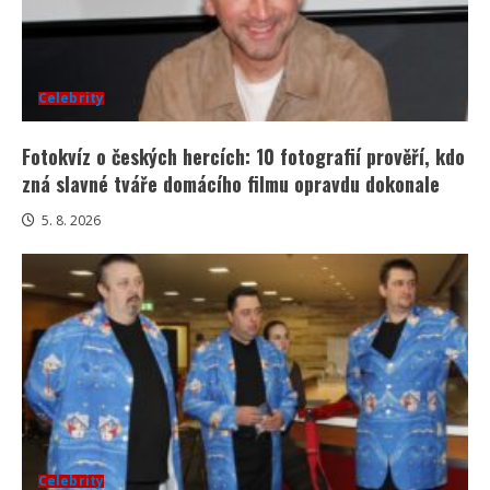
Celebrity
Fotokvíz o českých hercích: 10 fotografií prověří, kdo
zná slavné tváře domácího filmu opravdu dokonale
5. 8. 2026
Celebrity