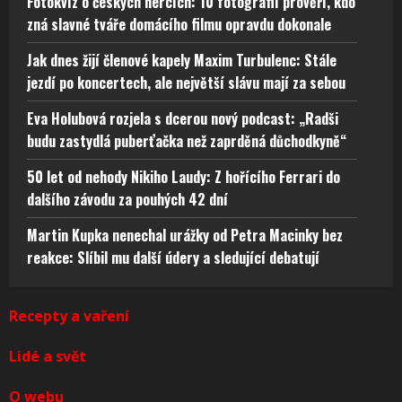
Fotokvíz o českých hercích: 10 fotografií prověří, kdo
zná slavné tváře domácího filmu opravdu dokonale
Jak dnes žijí členové kapely Maxim Turbulenc: Stále
jezdí po koncertech, ale největší slávu mají za sebou
Eva Holubová rozjela s dcerou nový podcast: „Radši
budu zastydlá puberťačka než zaprděná důchodkyně“
50 let od nehody Nikiho Laudy: Z hořícího Ferrari do
dalšího závodu za pouhých 42 dní
Martin Kupka nenechal urážky od Petra Macinky bez
reakce: Slíbil mu další údery a sledující debatují
Recepty a vaření
Lidé a svět
O webu