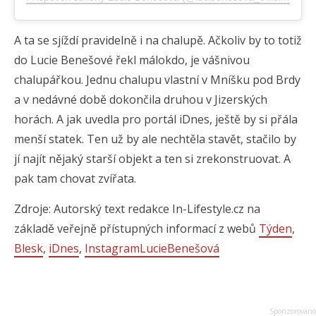
A ta se sjíždí pravidelně i na chalupě. Ačkoliv by to totiž
do Lucie Benešové řekl málokdo, je vášnivou
chalupářkou. Jednu chalupu vlastní v Mníšku pod Brdy
a v nedávné době dokončila druhou v Jizerských
horách. A jak uvedla pro portál iDnes, ještě by si přála
menší statek. Ten už by ale nechtěla stavět, stačilo by
jí najít nějaký starší objekt a ten si zrekonstruovat. A
pak tam chovat zvířata.
Zdroje: Autorský text redakce In-Lifestyle.cz na
základě veřejně přístupných informací z webů
Týden
,
Blesk
,
iDnes
,
InstagramLucieBenešová