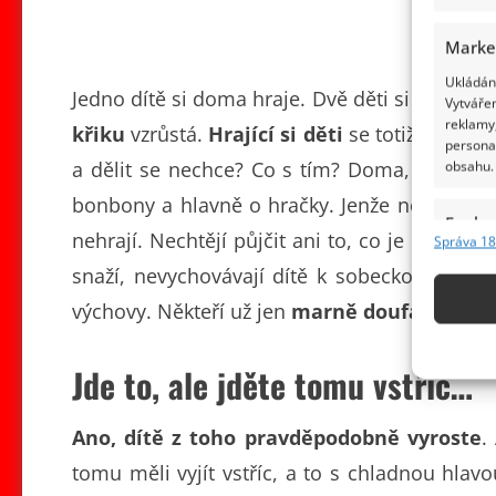
Marke
Ukládání
Jedno dítě si doma hraje. Dvě děti si hrají 
Vytvářen
reklamy,
křiku
vzrůstá.
Hrající si děti
se totiž musejí 
persona
a dělit se nechce? Co s tím? Doma, na hřišt
obsahu.
bonbony a hlavně o hračky. Jenže některé děti 
Funkc
nehrají. Nechtějí půjčit ani to, co je omrzel
Správa 18
Přiřazov
snaží, nevychovávají dítě k sobeckosti,
učí 
Identifi
výchovy. Někteří už jen
marně doufají
, že to
Použív
základ
Jde to, ale jděte tomu vstříc…
Zajišt
Ano, dítě z toho pravděpodobně vyroste
.
odstra
tomu měli vyjít vstříc, a to s chladnou hlav
obsahu