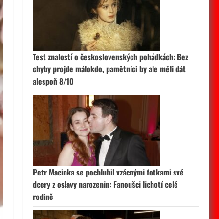
Test znalostí o československých pohádkách: Bez
chyby projde málokdo, pamětníci by ale měli dát
alespoň 8/10
Petr Macinka se pochlubil vzácnými fotkami své
dcery z oslavy narozenin: Fanoušci lichotí celé
rodině