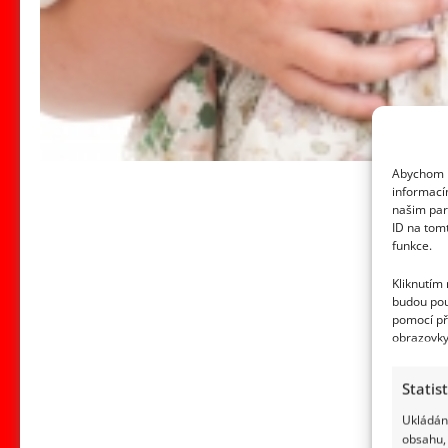
Abychom p
informací
našim par
ID na tom
funkce.
Kliknutím
budou pou
pomocí př
obrazovky
Statis
Ukládání
obsahu, 