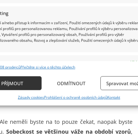
ting
 a/nebo přístup k informacím v zařízení, Použití omezených údajů k výběru rekla
s pláčem. S každým dalším dítětem
pravděpodobnost
í profilů pro personalizovanou reklamu, Používání profilů k výběru personalizov
 Vytváření profilů pro personalizovaný obsah, Používání profilů pro výběr
podělit o hračky, co když je ale některé z nich sobec
lizovaného obsahu, Rozvoj a zlepšování služeb, Použití omezených údajů k výběr
i, ve školce…
tam všude se musejí děti dělit
– o
se dělit nechtějí. Nechtějí půjčit nic, s čím si ani
e
Vždy
o a co zrovna s nezájmem odložily.
Mnozí rodiče
se
08 prodejců
Přečtěte si více o těchto účelech
ání a kombinování údajů z jiných zdrojů údajů, Propojení různých zařízení,
je dělit se
, ale jejich dítě se nechová podle jejich
kace zařízení na základě automaticky přenášených informací.
PŘÍJMOUT
ODMÍTNOUT
Spravovat mož
 jejich dítě přejde.
ání přesných údajů o zeměpisné poloze, Identifikace zařízení n
Zásady cookies
Prohlášení o ochraně osobních údajů
Kontakt
ě aktivně požadovaných informací.
ění bezpečnosti, předcházení a zjišťování podvodů a
 Ale neměli byste na to pouze čekat, naopak byste
ňování chyb, Poskytování a zobrazování reklamy a
Vždy
ou.
Sobeckost se většinou váže na období vzorů
,
, Ukládání a sdělování voleb ochrany osobních údajů.