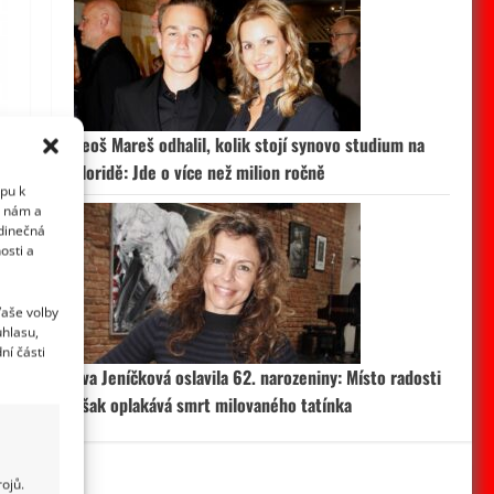
Leoš Mareš odhalil, kolik stojí synovo studium na
Floridě: Jde o více než milion ročně
upu k
i nám a
edinečná
osti a
Vaše volby
uhlasu,
ní části
Eva Jeníčková oslavila 62. narozeniny: Místo radosti
však oplakává smrt milovaného tatínka
ojů.