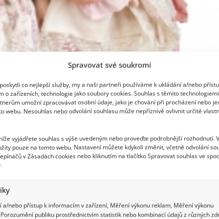
Spravovat své soukromí
oskytli co nejlepší služby, my a naši partneři používáme k ukládání a/nebo příst
m o zařízeních, technologie jako soubory cookies. Souhlas s těmito technologiem
tnerům umožní zpracovávat osobní údaje, jako je chování při procházení nebo j
to webu. Nesouhlas nebo odvolání souhlasu může nepříznivě ovlivnit určité vlastn
 níže vyjádřete souhlas s výše uvedeným nebo proveďte podrobnější rozhodnutí. 
žity pouze na tomto webu. Nastavení můžete kdykoli změnit, včetně odvolání so
epínačů v Zásadách cookies nebo kliknutím na tlačítko Spravovat souhlas ve spod
.
tiky
 a/nebo přístup k informacím v zařízení, Měření výkonu reklam, Měření výkonu
Porozumění publiku prostřednictvím statistik nebo kombinací údajů z různých zdr