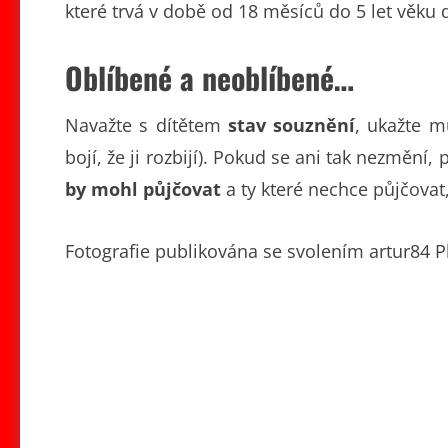
které trvá v době od 18 měsíců do 5 let věku d
Oblíbené a neoblíbené…
Navažte s dítětem
stav souznění
, ukažte m
bojí, že ji rozbijí). Pokud se ani tak nezmění,
by mohl půjčovat
a ty které nechce půjčovat,
Fotografie publikována se svolením artur84 