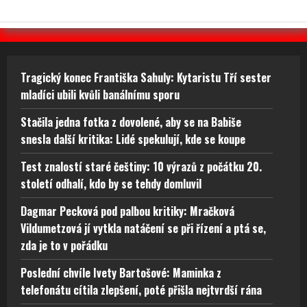
Tragický konec Františka Sahuly: Kytaristu Tří sester
mladíci ubili kvůli banálnímu sporu
Stačila jedna fotka z dovolené, aby se na Babiše
snesla další kritika: Lidé spekulují, kde se koupe
Test znalostí staré češtiny: 10 výrazů z počátku 20.
století odhalí, kdo by se tehdy domluvil
Dagmar Pecková pod palbou kritiky: Mračková
Vildumetzová jí vytkla natáčení se při řízení a ptá se,
zda je to v pořádku
Poslední chvíle Ivety Bartošové: Maminka z
telefonátu cítila zlepšení, poté přišla nejtvrdší rána