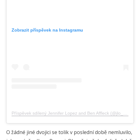
Zobrazit příspěvek na Instagramu
Příspěvek sdílený Jennifer Lopez and Ben Affleck (@jlo_and_benaffleck)
O žádné jiné dvojici se tolik v poslední době nemluvilo,