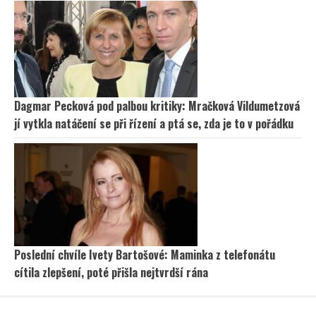
Dagmar Pecková pod palbou kritiky: Mračková Vildumetzová
jí vytkla natáčení se při řízení a ptá se, zda je to v pořádku
Poslední chvíle Ivety Bartošové: Maminka z telefonátu
cítila zlepšení, poté přišla nejtvrdší rána