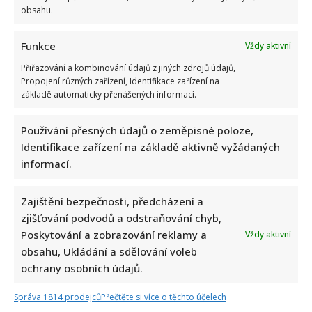
obsahu.
Funkce
Vždy aktivní
Přiřazování a kombinování údajů z jiných zdrojů údajů,
Propojení různých zařízení, Identifikace zařízení na
základě automaticky přenášených informací.
Používání přesných údajů o zeměpisné poloze,
Napsat komentář
Identifikace zařízení na základě aktivně vyžádaných
informací.
Vaše e-mailová adresa nebude zveřejněna.
Vyžadované informace jsou označeny
*
Zajištění bezpečnosti, předcházení a
Komentář
*
zjišťování podvodů a odstraňování chyb,
Poskytování a zobrazování reklamy a
Vždy aktivní
obsahu, Ukládání a sdělování voleb
ochrany osobních údajů.
Správa 1814 prodejců
Přečtěte si více o těchto účelech