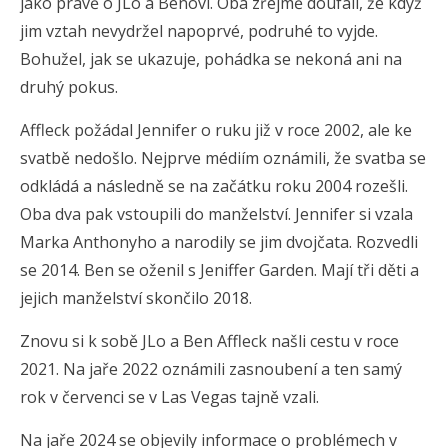
jako právě o JLo a Benovi. Oba zřejmě doufali, že když
jim vztah nevydržel napoprvé, podruhé to vyjde.
Bohužel, jak se ukazuje, pohádka se nekoná ani na
druhý pokus.
Affleck požádal Jennifer o ruku již v roce 2002, ale ke
svatbě nedošlo. Nejprve médiím oznámili, že svatba se
odkládá a následně se na začátku roku 2004 rozešli.
Oba dva pak vstoupili do manželství. Jennifer si vzala
Marka Anthonyho a narodily se jim dvojčata. Rozvedli
se 2014. Ben se oženil s Jeniffer Garden. Mají tři děti a
jejich manželství skončilo 2018.
Znovu si k sobě JLo a Ben Affleck našli cestu v roce
2021. Na jaře 2022 oznámili zasnoubení a ten samý
rok v červenci se v Las Vegas tajně vzali.
Na jaře 2024 se objevily informace o problémech v