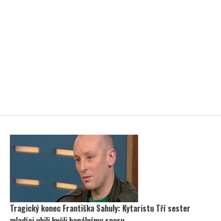
Tragický konec Františka Sahuly: Kytaristu Tří sester
mladíci ubili kvůli banálnímu sporu