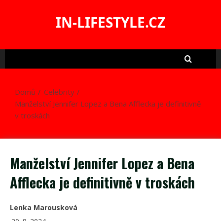
Skip
to
IN-LIFESTYLE.CZ
content
Domů
Celebrity
Manželství Jennifer Lopez a Bena Afflecka je definitivně
v troskách
Manželství Jennifer Lopez a Bena
Afflecka je definitivně v troskách
Lenka Marousková