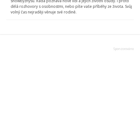
showbyznysu. Ráda poznává nové lidi a jejich životní osudy. I proto
dělá rozhovory s osobnostmi, nebo píše vaše příběhy ze života. Svůj
volný čas nejraději věnuje své rodině.