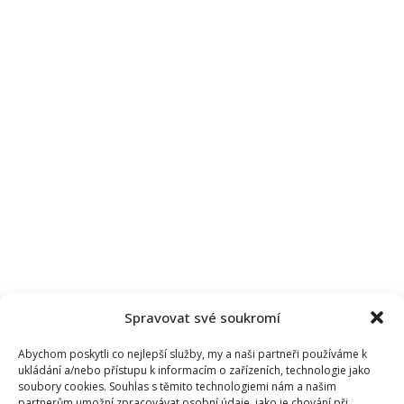
Spravovat své soukromí
Abychom poskytli co nejlepší služby, my a naši partneři používáme k
ukládání a/nebo přístupu k informacím o zařízeních, technologie jako
soubory cookies. Souhlas s těmito technologiemi nám a našim
partnerům umožní zpracovávat osobní údaje, jako je chování při