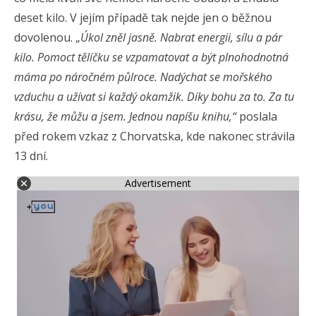
deset kilo. V jejím případě tak nejde jen o běžnou
dovolenou. „
Úkol zněl jasně. Nabrat energii, sílu a pár
kilo. Pomoct tělíčku se vzpamatovat a být plnohodnotná
máma po náročném půlroce. Nadýchat se mořského
vzduchu a užívat si každý okamžik. Díky bohu za to. Za tu
krásu, že můžu a jsem. Jednou napíšu knihu,“
poslala
před rokem vzkaz z Chorvatska, kde nakonec strávila
13 dní.
Advertisement