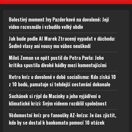
Bolestivý moment Ivy Pazderkové na dovolené: Její
video rozesmálo i vzbudilo velký obdiv
Jak bude podle AI Marek Ztracený vypadat v důchodu:
Šedivé vlasy ani vousy mu vůbec neuškodí
Miloš Zeman se opět pustil do Petra Pavla: Jeho
kritika spustila divoké hádky mezi komentujícími
Retro kvíz o dovolené v době socialismu: Kdo získá 10
z 10 bodů, pamatuje si tehdejší cestování dokonale
Suchánek si rýpl do Macinky a jeho vyjádření o
klimatické krizi: Svým videem rozdělil společnost
Vědomostní kvíz pro fanoušky AZ-kvízu: Je čas zjistit,
kdo by se dostal k bankomatu pomocí 10 otázek