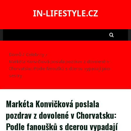
Skip
to
IN-LIFESTYLE.CZ
content
Domů
Celebrity
Markéta Konvičková poslala pozdrav z dovolené v
Chorvatsku: Podle fanoušků s dcerou vypadají jako
sestry
Markéta Konvičková poslala
pozdrav z dovolené v Chorvatsku:
Podle fanoušků s dcerou vypadají