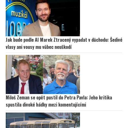
Jak bude podle AI Marek Ztracený vypadat v důchodu: Šedivé
vlasy ani vousy mu vůbec neuškodí
Miloš Zeman se opět pustil do Petra Pavla: Jeho kritika
spustila divoké hádky mezi komentujícími