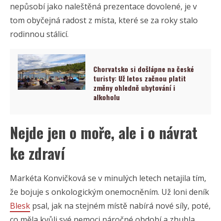
nepůsobí jako naleštěná prezentace dovolené, je v
tom obyčejná radost z místa, které se za roky stalo
rodinnou stálicí.
Chorvatsko si došlápne na české
turisty: Už letos začnou platit
změny ohledně ubytování i
alkoholu
Nejde jen o moře, ale i o návrat
ke zdraví
Markéta Konvičková se v minulých letech netajila tím,
že bojuje s onkologickým onemocněním. Už loni deník
Blesk
psal, jak na stejném místě nabírá nové síly, poté,
co měla kvůli své nemoci náročné období a zhubla