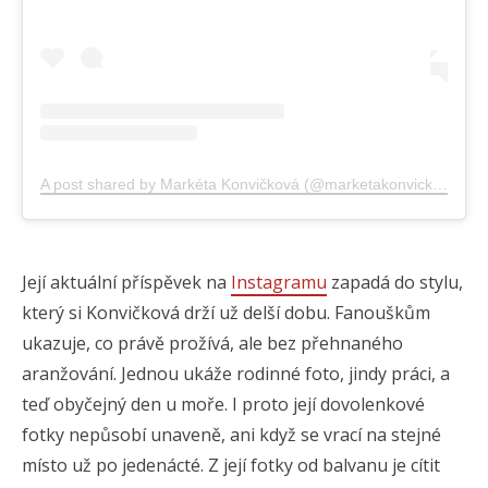
A post shared by Markéta Konvičková (@marketakonvickova)
Její aktuální příspěvek na
Instagramu
zapadá do stylu,
který si Konvičková drží už delší dobu. Fanouškům
ukazuje, co právě prožívá, ale bez přehnaného
aranžování. Jednou ukáže rodinné foto, jindy práci, a
teď obyčejný den u moře. I proto její dovolenkové
fotky nepůsobí unaveně, ani když se vrací na stejné
místo už po jedenácté. Z její fotky od balvanu je cítit