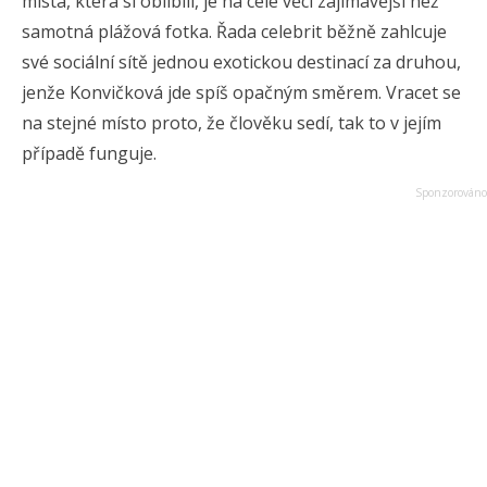
místa, která si oblíbili, je na celé věci zajímavější než
samotná plážová fotka. Řada celebrit běžně zahlcuje
své sociální sítě jednou exotickou destinací za druhou,
jenže Konvičková jde spíš opačným směrem. Vracet se
na stejné místo proto, že člověku sedí, tak to v jejím
případě funguje.