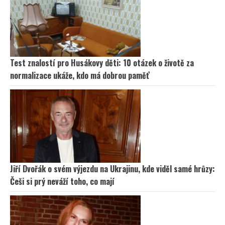
Test znalostí pro Husákovy děti: 10 otázek o životě za
normalizace ukáže, kdo má dobrou paměť
Jiří Dvořák o svém výjezdu na Ukrajinu, kde viděl samé hrůzy:
Češi si prý neváží toho, co mají