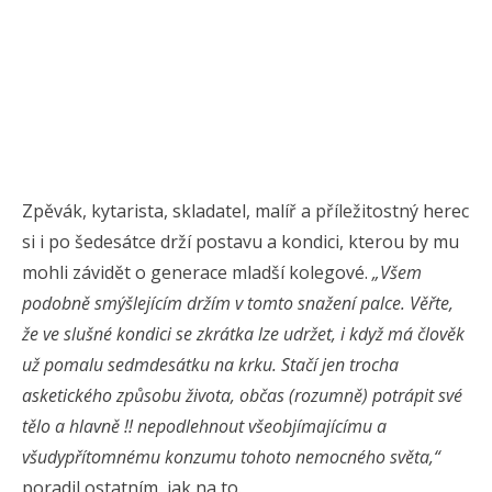
Zpěvák, kytarista, skladatel, malíř a příležitostný herec
si i po šedesátce drží postavu a kondici, kterou by mu
mohli závidět o generace mladší kolegové.
„Všem
podobně smýšlejícím držím v tomto snažení palce. Věřte,
že ve slušné kondici se zkrátka lze udržet, i když má člověk
už pomalu sedmdesátku na krku. Stačí jen trocha
asketického způsobu života, občas (rozumně) potrápit své
tělo a hlavně !! nepodlehnout všeobjímajícímu a
všudypřítomnému konzumu tohoto nemocného světa,“
poradil ostatním, jak na to.