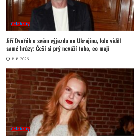
Celebrity
Jiří Dvořák o svém výjezdu na Ukrajinu, kde viděl
samé hrůzy: Češi si prý neváží toho, co mají
8. 8. 2026
Celebrity