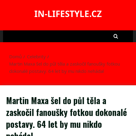
Skip
to
IN-LIFESTYLE.CZ
content
Domů
Celebrity
Martin Maxa šel do půl těla a zaskočil fanoušky fotkou
dokonalé postavy. 64 let by mu nikdo nehádal
Martin Maxa šel do půl těla a
zaskočil fanoušky fotkou dokonalé
postavy. 64 let by mu nikdo
nehádal