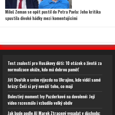
Miloš Zeman se opět pustil do Petra Pavla: Jeho kritika
spustila divoké hádky mezi komentujícími
Test znalostí pro Husákovy děti: 10 otázek o životě za
normalizace ukáže, kdo má dobrou paměť
Jiří Dvořák o svém výjezdu na Ukrajinu, kde viděl samé
hrůzy: Češi si prý neváží toho, co mají
Bolestivý moment Ivy Pazderkové na dovolené: Její
video rozesmálo i vzbudilo velký obdiv
Jak bude podle AI Marek Ztracený vypadat v důchodu: