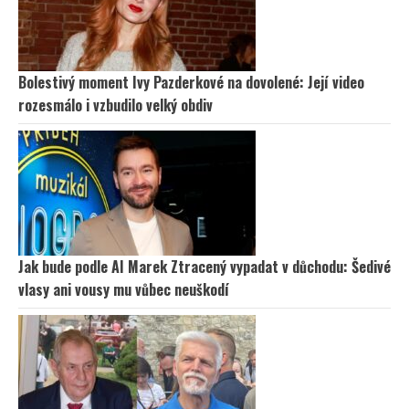
Bolestivý moment Ivy Pazderkové na dovolené: Její video
rozesmálo i vzbudilo velký obdiv
Jak bude podle AI Marek Ztracený vypadat v důchodu: Šedivé
vlasy ani vousy mu vůbec neuškodí