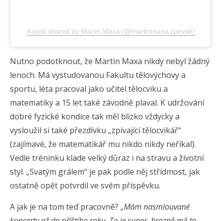
A post shared by Martin Maxa (@martinmaxa.zpevak)
Nutno podotknout, že Martin Maxa nikdy nebyl žádný
lenoch. Má vystudovanou Fakultu tělovýchovy a
sportu, léta pracoval jako učitel tělocviku a
matematiky a 15 let také závodně plaval. K udržování
dobré fyzické kondice tak měl blízko vždycky a
vysloužil si také přezdívku „zpívající tělocvikář“
(zajímavé, že matematikář mu nikdo nikdy neříkal).
Vedle tréninku klade velký důraz i na stravu a životní
styl. „Svatým grálem“ je pak podle něj střídmost, jak
ostatně opět potvrdil ve svém příspěvku.
A jak je na tom teď pracovně? „
Mám nasmlouvané
koncerty až do příštího roku. To je super, hrozně mě to