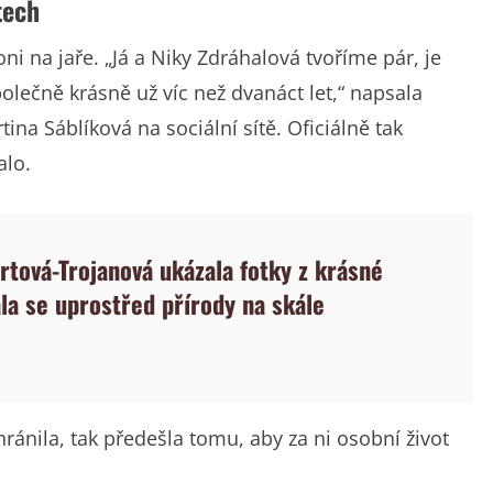
tech
ni na jaře. „Já a Niky Zdráhalová tvoříme pár, je
olečně krásně už víc než dvanáct let,“ napsala
na Sáblíková na sociální sítě. Oficiálně tak
alo.
rtová-Trojanová ukázala fotky z krásné
ala se uprostřed přírody na skále
hránila, tak předešla tomu, aby za ni osobní život