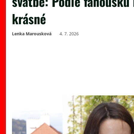
svatbě: Podle fanoušků
krásné
Lenka Marousková
4. 7. 2026