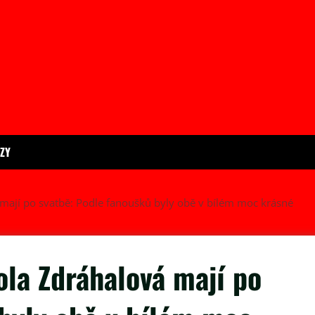
ÍZY
 mají po svatbě: Podle fanoušků byly obě v bílém moc krásné
ola Zdráhalová mají po