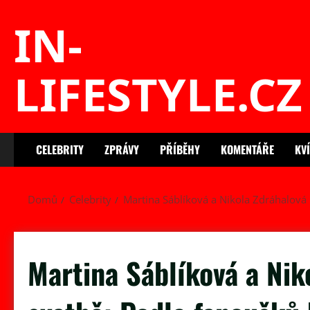
Skip
IN-
to
content
LIFESTYLE.CZ
CELEBRITY
ZPRÁVY
PŘÍBĚHY
KOMENTÁŘE
KV
Domů
Celebrity
Martina Sáblíková a Nikola Zdráhalová
Martina Sáblíková a Nik