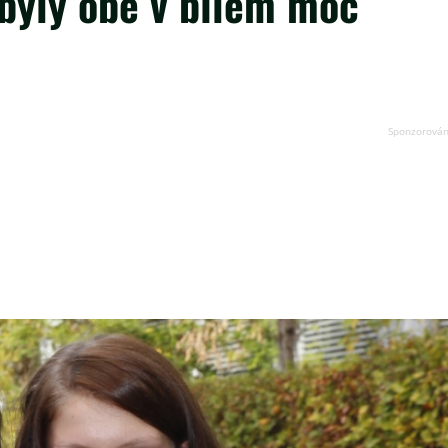
 byly obě v bílém moc