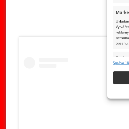
Marke
Ukládání
Vytvářen
reklamy,
persona
obsahu.
Funkc
Správa 18
Přiřazov
Identifi
Použív
základ
Zajišt
odstra
obsahu