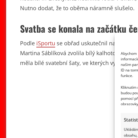
Nutno dodat, že to oběma náramně slušelo.
Svatba se konala na začátku č
Podle
iSportu
se obřad uskutečnil na začátku č
Martina Sáblíková zvolila bílý kalhotový kompl
Abychom p
informací
měla bílé svatební šaty, ve kterých vypadala 
našim par
ID na tom
funkce.
Kliknutím
budou pou
pomocí př
obrazovky
Statis
Ukládání
obsahu, 