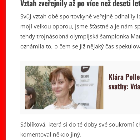
Vztah zveřejnily až po více než deseti le
Svůj vztah obě sportovkyně veřejně odhalily lo
mojí velkou oporou, jsme šťastné a je nám sp
tehdy trojnásobná olympijská šampionka Marti
oznámila to, o čem se již nějaký čas spekulov
Klára Polle
svatby: Vd
Sáblíková, která si do té doby své soukromí c
komentoval někdo jiný.