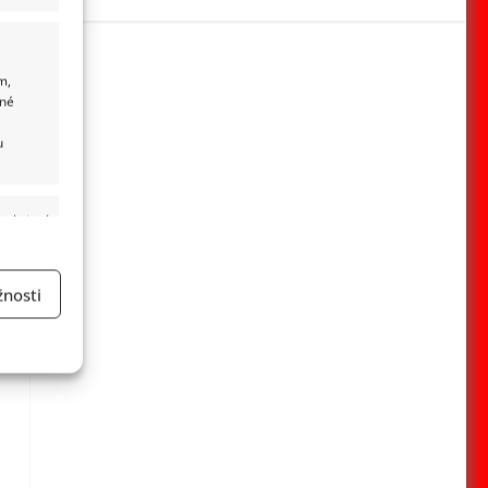
m,
ané
u
 aktivní
nosti
a
 aktivní