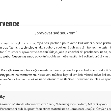
ervence
Spravovat své soukromí
ervence ve Ville Fresco v Čeradicích u Holic.
et s košilí, vestou a kravatou, Nikola Zdráhalová
oskytli co nejlepší služby, my a naši partneři používáme k ukládání a/nebo příst
m o zařízeních, technologie jako soubory cookies. Souhlas s těmito technologiem
jako princezna.
tnerům umožní zpracovávat osobní údaje, jako je chování při procházení nebo j
to webu. Nesouhlas nebo odvolání souhlasu může nepříznivě ovlivnit určité vlastn
 níže vyjádřete souhlas s výše uvedeným nebo proveďte podrobnější rozhodnutí. 
žity pouze na tomto webu. Nastavení můžete kdykoli změnit, včetně odvolání so
epínačů v Zásadách cookies nebo kliknutím na tlačítko Spravovat souhlas ve spod
.
tiky
 a/nebo přístup k informacím v zařízení, Měření výkonu reklam, Měření výkonu
Porozumění publiku prostřednictvím statistik nebo kombinací údajů z různých zdr