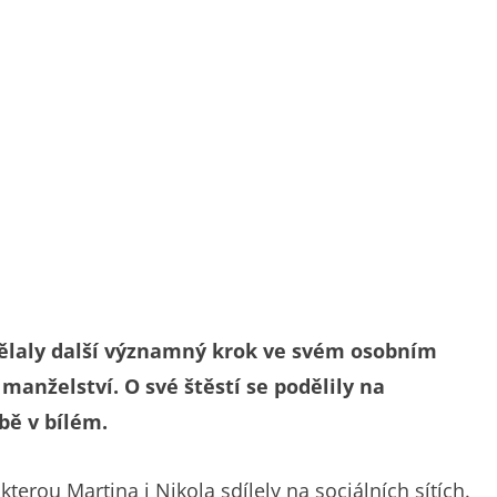
dělaly další významný krok ve svém osobním
manželství. O své štěstí se podělily na
obě v bílém.
 kterou Martina i Nikola sdílely na sociálních sítích.