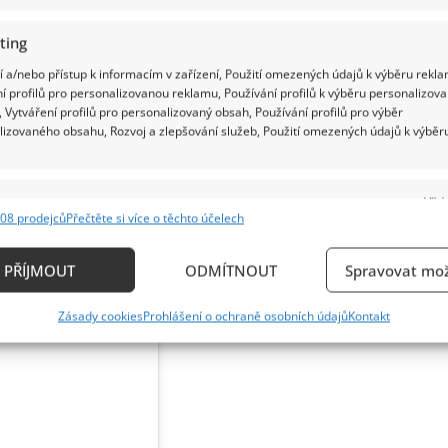
ting
 a/nebo přístup k informacím v zařízení, Použití omezených údajů k výběru rekla
í profilů pro personalizovanou reklamu, Používání profilů k výběru personalizov
 Vytváření profilů pro personalizovaný obsah, Používání profilů pro výběr
lizovaného obsahu, Rozvoj a zlepšování služeb, Použití omezených údajů k výběr
e
Vždy
08 prodejců
Přečtěte si více o těchto účelech
ání a kombinování údajů z jiných zdrojů údajů, Propojení různých zařízení,
kace zařízení na základě automaticky přenášených informací.
PŘÍJMOUT
ODMÍTNOUT
Spravovat mož
ání přesných údajů o zeměpisné poloze, Identifikace zařízení n
Zásady cookies
Prohlášení o ochraně osobních údajů
Kontakt
ě aktivně požadovaných informací.
ění bezpečnosti, předcházení a zjišťování podvodů a
ňování chyb, Poskytování a zobrazování reklamy a
Vždy
, Ukládání a sdělování voleb ochrany osobních údajů.