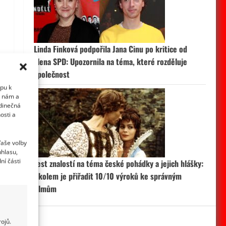
Linda Finková podpořila Jana Cinu po kritice od
člena SPD: Upozornila na téma, které rozděluje
společnost
upu k
i nám a
edinečná
osti a
Vaše volby
uhlasu,
ní části
Test znalostí na téma české pohádky a jejich hlášky:
Úkolem je přiřadit 10/10 výroků ke správným
filmům
ojů.