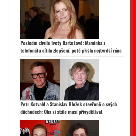
Poslední chvíle Ivety Bartošové: Maminka z
telefonátu cítila zlepšení, poté přišla nejtvrdší rána
Petr Kotvald a Stanislav Hložek otevřeně o svých
důchodech: Oba si stále musí přivydělávat