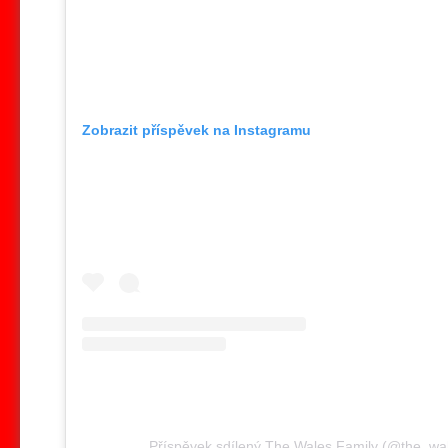
Zobrazit příspěvek na Instagramu
Příspěvek sdílený The Wales Family (@the_wa