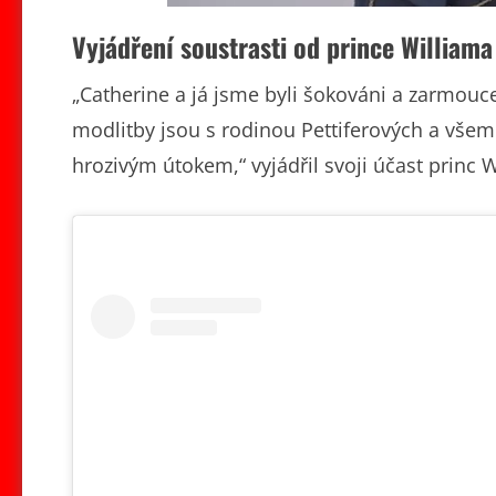
Vyjádření soustrasti od prince Williama
„Catherine a já jsme byli šokováni a zarmouce
modlitby jsou s rodinou Pettiferových a všemi 
hrozivým útokem,“ vyjádřil svoji účast princ W