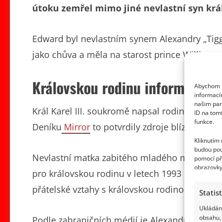
útoku zemřel mimo jiné nevlastní syn král
Edward byl nevlastním synem Alexandry „Tiggy
jako chůva a měla na starost prince Williama a
Královskou rodinu informace o
Abychom p
informací
našim par
Král Karel III. soukromě napsal rodině Edward
ID na tom
funkce.
Deníku
Mirror
to potvrdily zdroje blízké králo
Kliknutím
budou pou
Nevlastní matka zabitého mladého muže měla 
pomocí př
obrazovky
pro královskou rodinu v letech 1993 až 1999. 
přátelské vztahy s královskou rodinou vydržel
Statis
Ukládání
obsahu, 
Podle zahraničních médií je Alexandra Pettif