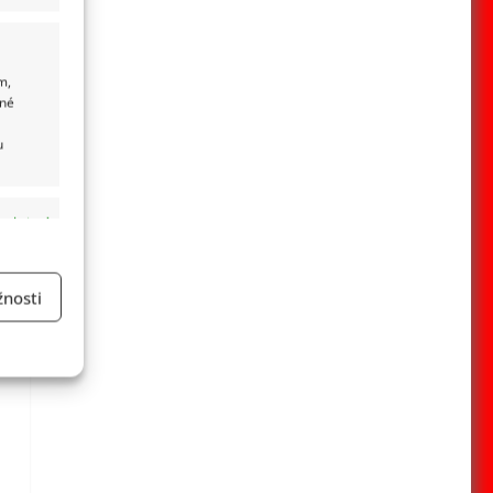
m,
ané
u
 aktivní
nosti
a
 aktivní