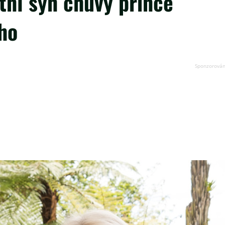
tní syn chůvy prince
ho