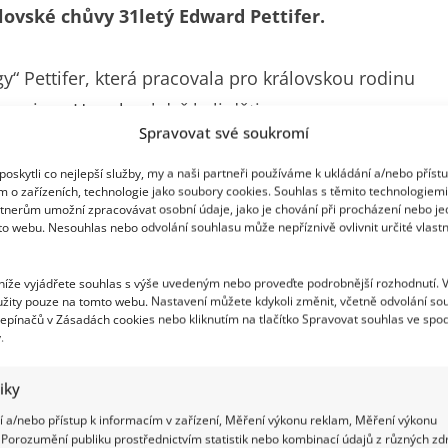
ovské chůvy 31letý Edward Pettifer.
“ Pettifer, která pracovala pro královskou rodinu
 prince Harryho, když byli děti.
Spravovat své soukromí
 smrti Edwarda hluboce zasáhla
oskytli co nejlepší služby, my a naši partneři používáme k ukládání a/nebo příst
m o zařízeních, technologie jako soubory cookies. Souhlas s těmito technologiem
tnerům umožní zpracovávat osobní údaje, jako je chování při procházení nebo j
a Pettifera, aby vyjádřil hlubokou soustrast.
to webu. Nesouhlas nebo odvolání souhlasu může nepříznivě ovlivnit určité vlastn
vské rodině.
 níže vyjádřete souhlas s výše uvedeným nebo proveďte podrobnější rozhodnutí. 
žity pouze na tomto webu. Nastavení můžete kdykoli změnit, včetně odvolání so
ke královské rodině blízko. Jako chůva pracovala
epínačů v Zásadách cookies nebo kliknutím na tlačítko Spravovat souhlas ve spod
.
Alexandra Pettifer se starala o oba malé prince a
i až do současnosti.
tiky
 a/nebo přístup k informacím v zařízení, Měření výkonu reklam, Měření výkonu
Porozumění publiku prostřednictvím statistik nebo kombinací údajů z různých zdr
er kmotrou Archieho, syna prince Harryho a