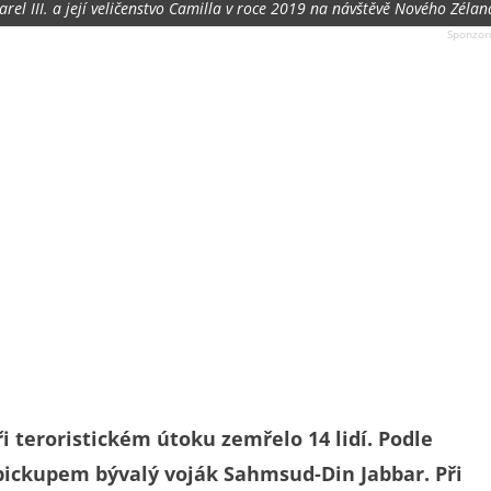
rel III. a její veličenstvo Camilla v roce 2019 na návštěvě Nového Zéla
i teroristickém útoku zemřelo 14 lidí. Podle
 pickupem bývalý voják Sahmsud-Din Jabbar. Při