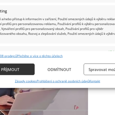
láskou vzpomíná i ve své kontroverzní knize Spare.
ting
 a/nebo přístup k informacím v zařízení, Použití omezených údajů k výběru rekla
ertisement
í profilů pro personalizovanou reklamu, Používání profilů k výběru personalizov
 Vytváření profilů pro personalizovaný obsah, Používání profilů pro výběr
lizovaného obsahu, Rozvoj a zlepšování služeb, Použití omezených údajů k výběr
e
Vždy
08 prodejců
Přečtěte si více o těchto účelech
ání a kombinování údajů z jiných zdrojů údajů, Propojení různých zařízení,
kace zařízení na základě automaticky přenášených informací.
PŘÍJMOUT
ODMÍTNOUT
Spravovat mož
ání přesných údajů o zeměpisné poloze, Identifikace zařízení n
Zásady cookies
Prohlášení o ochraně osobních údajů
Kontakt
ě aktivně požadovaných informací.
ění bezpečnosti, předcházení a zjišťování podvodů a
ňování chyb, Poskytování a zobrazování reklamy a
Vždy
, Ukládání a sdělování voleb ochrany osobních údajů.