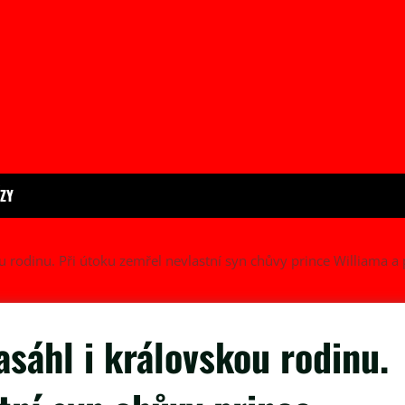
ÍZY
 rodinu. Při útoku zemřel nevlastní syn chůvy prince Williama a
sáhl i královskou rodinu.