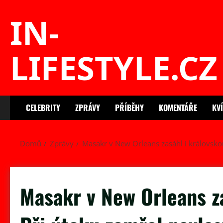
Skip
IN-
to
content
LIFESTYLE.CZ
CELEBRITY
ZPRÁVY
PŘÍBĚHY
KOMENTÁŘE
KV
Domů
Zprávy
Masakr v New Orleans zasáhl i královskou
Masakr v New Orleans za