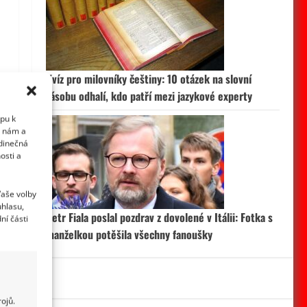
Kvíz pro milovníky češtiny: 10 otázek na slovní
zásobu odhalí, kdo patří mezi jazykové experty
upu k
i nám a
edinečná
osti a
Vaše volby
uhlasu,
Petr Fiala poslal pozdrav z dovolené v Itálii: Fotka s
ní části
manželkou potěšila všechny fanoušky
ojů.