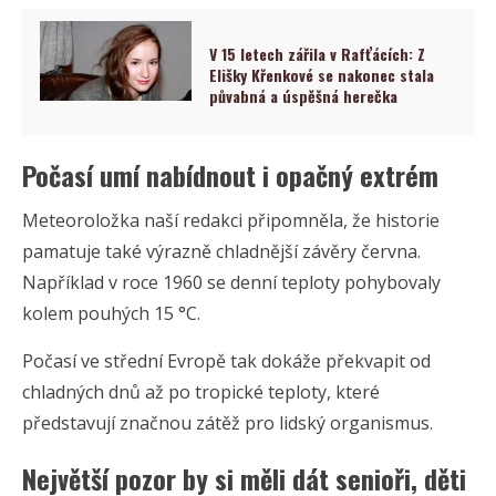
V 15 letech zářila v Rafťácích: Z
Elišky Křenkové se nakonec stala
půvabná a úspěšná herečka
Počasí umí nabídnout i opačný extrém
Meteoroložka naší redakci připomněla, že historie
pamatuje také výrazně chladnější závěry června.
Například v roce 1960 se denní teploty pohybovaly
kolem pouhých 15 °C.
Počasí ve střední Evropě tak dokáže překvapit od
chladných dnů až po tropické teploty, které
představují značnou zátěž pro lidský organismus.
Největší pozor by si měli dát senioři, děti