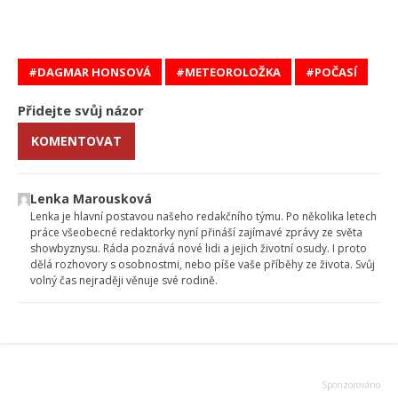
DAGMAR HONSOVÁ
METEOROLOŽKA
POČASÍ
Přidejte svůj názor
KOMENTOVAT
Lenka Marousková
Lenka je hlavní postavou našeho redakčního týmu. Po několika letech
práce všeobecné redaktorky nyní přináší zajímavé zprávy ze světa
showbyznysu. Ráda poznává nové lidi a jejich životní osudy. I proto
dělá rozhovory s osobnostmi, nebo píše vaše příběhy ze života. Svůj
volný čas nejraději věnuje své rodině.