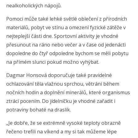
nealkoholických nápojů.
Pomoci může také lehké světlé oblečení z přírodních
materiálů, pobyt ve stínu a omezení fyzické zátěže v
nejteplejší části dne. Sportovní aktivity je vhodné
přesunout na ráno nebo večer a v čase od jedenácti
dopoledne do čtyř odpoledne bychom se měli pobytu
na přímém slunci pokud možno vyhýbat.
Dagmar Honsová doporučuje také pravidelné
ochlazování těla vlažnou sprchou, větrání během
nočních hodin a doplnění minerálů, které organismus
ztrácí pocením. Do jídelníčku je vhodné zařadit i
potraviny bohaté na draslík.
„Je dobře, že se extrémně vysoké teploty obrazně
řečeno trefili na víkend a my si tak můžeme lépe