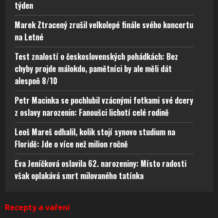
týden
Marek Ztracený zrušil velkolepé finále svého koncertu
na Letné
Test znalostí o československých pohádkách: Bez
chyby projde málokdo, pamětníci by ale měli dát
alespoň 8/10
Petr Macinka se pochlubil vzácnými fotkami své dcery
z oslavy narozenin: Fanoušci lichotí celé rodině
Leoš Mareš odhalil, kolik stojí synovo studium na
Floridě: Jde o více než milion ročně
Eva Jeníčková oslavila 62. narozeniny: Místo radosti
však oplakává smrt milovaného tatínka
Recepty a vaření