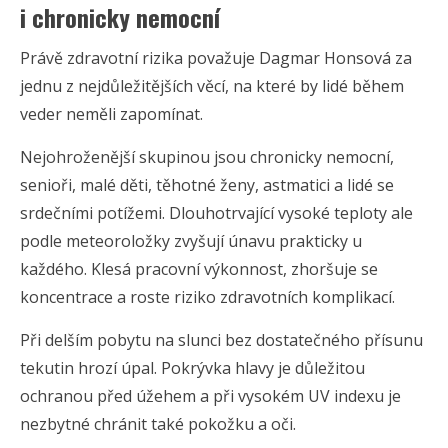
i chronicky nemocní
Právě zdravotní rizika považuje Dagmar Honsová za
jednu z nejdůležitějších věcí, na které by lidé během
veder neměli zapomínat.
Nejohroženější skupinou jsou chronicky nemocní,
senioři, malé děti, těhotné ženy, astmatici a lidé se
srdečními potížemi. Dlouhotrvající vysoké teploty ale
podle meteoroložky zvyšují únavu prakticky u
každého. Klesá pracovní výkonnost, zhoršuje se
koncentrace a roste riziko zdravotních komplikací.
Při delším pobytu na slunci bez dostatečného přísunu
tekutin hrozí úpal. Pokrývka hlavy je důležitou
ochranou před úžehem a při vysokém UV indexu je
nezbytné chránit také pokožku a oči.