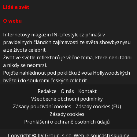
Lidé a svět
O webu
Internetový magazín IN-Lifestyle.cz přináší v
pravidelných článcích zajímavosti ze světa showbyznysu
a ze života celebrit.
Život ve světle reflektorů je věčné téma, které není fádní
a nikdy se neomrzí.
Pojďte nahlédnout pod pokličku života Hollywoodských
hvězd i do soukromí českých celebrit.
Redakce
O nás
Kontakt
Všeobecné obchodní podmínky
Zásady používání cookies
Zásady cookies (EU)
Zásady cookies
Prohlášení o ochraně osobních údajů
Copyright © JJV Group, s.r.o. Web je součástí skupiny