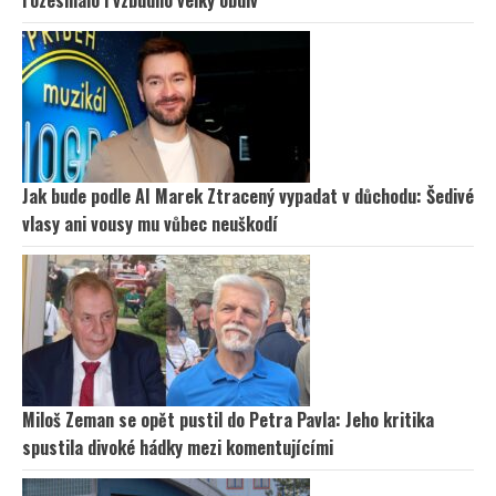
Jak bude podle AI Marek Ztracený vypadat v důchodu: Šedivé
vlasy ani vousy mu vůbec neuškodí
Miloš Zeman se opět pustil do Petra Pavla: Jeho kritika
spustila divoké hádky mezi komentujícími