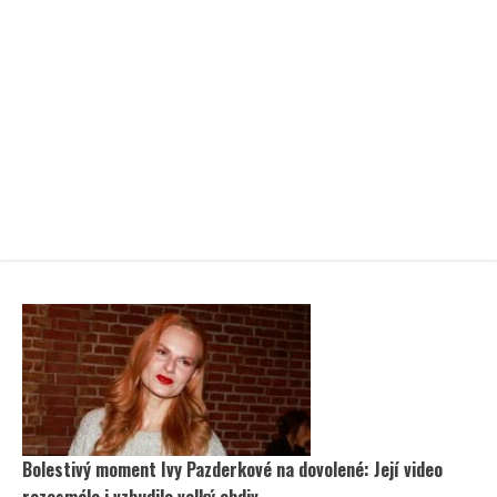
Bolestivý moment Ivy Pazderkové na dovolené: Její video
rozesmálo i vzbudilo velký obdiv