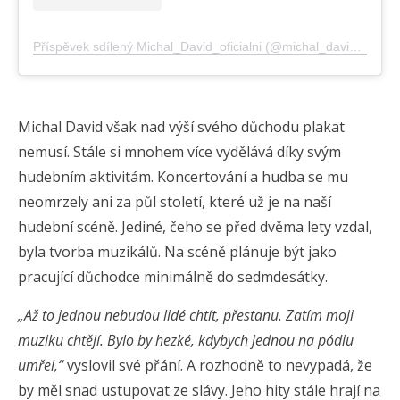
Příspěvek sdílený Michal_David_oficialni (@michal_david_oficialni)
Michal David však nad výší svého důchodu plakat
nemusí. Stále si mnohem více vydělává díky svým
hudebním aktivitám. Koncertování a hudba se mu
neomrzely ani za půl století, které už je na naší
hudební scéně. Jediné, čeho se před dvěma lety vzdal,
byla tvorba muzikálů. Na scéně plánuje být jako
pracující důchodce minimálně do sedmdesátky.
„Až to jednou nebudou lidé chtít, přestanu. Zatím moji
muziku chtějí. Bylo by hezké, kdybych jednou na pódiu
umřel,“
vyslovil své přání. A rozhodně to nevypadá, že
by měl snad ustupovat ze slávy. Jeho hity stále hrají na