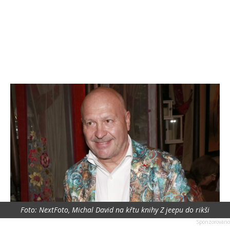
Foto: NextFoto, Michal David na křtu knihy Z jeepu do rikši