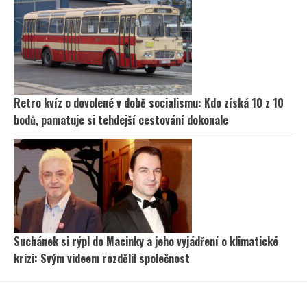
Retro kvíz o dovolené v době socialismu: Kdo získá 10 z 10
bodů, pamatuje si tehdejší cestování dokonale
Suchánek si rýpl do Macinky a jeho vyjádření o klimatické
krizi: Svým videem rozdělil společnost