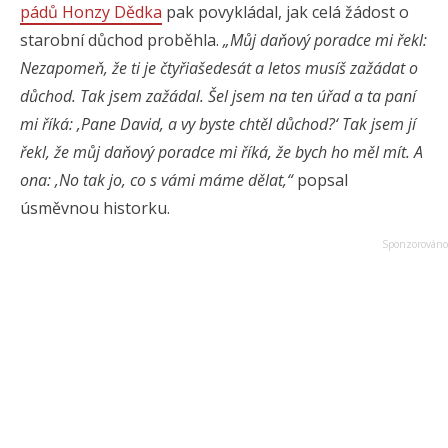
pádů Honzy Dědka
pak povykládal, jak celá žádost o
starobní důchod proběhla.
„Můj daňový poradce mi řekl:
Nezapomeň, že ti je čtyřiašedesát a letos musíš zažádat o
důchod. Tak jsem zažádal. Šel jsem na ten úřad a ta paní
mi říká: ‚Pane David, a vy byste chtěl důchod?‘ Tak jsem jí
řekl, že můj daňový poradce mi říká, že bych ho měl mít. A
ona: ‚No tak jo, co s vámi máme dělat,“
popsal
úsměvnou historku.