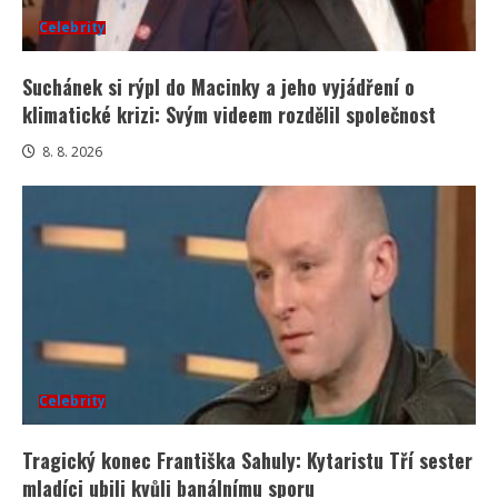
Celebrity
Suchánek si rýpl do Macinky a jeho vyjádření o
klimatické krizi: Svým videem rozdělil společnost
8. 8. 2026
Celebrity
Tragický konec Františka Sahuly: Kytaristu Tří sester
mladíci ubili kvůli banálnímu sporu