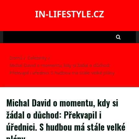
Skip
to
IN-LIFESTYLE.CZ
content
Domů
Celebrity
Michal David o momentu, kdy si žádal o důchod:
Překvapil i úřednici. S hudbou má stále velké plány
Michal David o momentu, kdy si
žádal o důchod: Překvapil i
úřednici. S hudbou má stále velké
plány