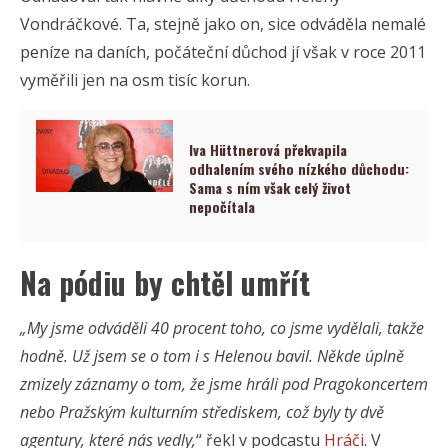
Vondráčkové. Ta, stejně jako on, sice odváděla nemalé
peníze na daních, počáteční důchod jí však v roce 2011
vyměřili jen na osm tisíc korun.
Iva Hüttnerová překvapila
odhalením svého nízkého důchodu:
Sama s ním však celý život
nepočítala
Na pódiu by chtěl umřít
„My jsme odváděli 40 procent toho, co jsme vydělali, takže
hodně. Už jsem se o tom i s Helenou bavil. Někde úplně
zmizely záznamy o tom, že jsme hráli pod Pragokoncertem
nebo Pražským kulturním střediskem, což byly ty dvě
agentury, které nás vedly,
“ řekl v podcastu
Hráči
. V