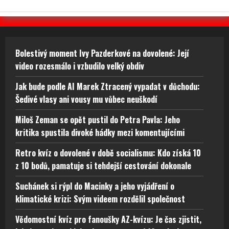
Bolestivý moment Ivy Pazderkové na dovolené: Její
video rozesmálo i vzbudilo velký obdiv
Jak bude podle AI Marek Ztracený vypadat v důchodu:
Šedivé vlasy ani vousy mu vůbec neuškodí
Miloš Zeman se opět pustil do Petra Pavla: Jeho
kritika spustila divoké hádky mezi komentujícími
Retro kvíz o dovolené v době socialismu: Kdo získá 10
z 10 bodů, pamatuje si tehdejší cestování dokonale
Suchánek si rýpl do Macinky a jeho vyjádření o
klimatické krizi: Svým videem rozdělil společnost
Vědomostní kvíz pro fanoušky AZ-kvízu: Je čas zjistit,