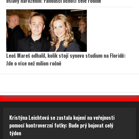
oslavy narozenin: Fanoušci lichotí celé rodině
Leoš Mareš odhalil, kolik stojí synovo studium na Floridě:
Jde o více než milion ročně
Kristýna Leichtová se zastala kojení na veřejnosti
pomocí kontroverzní fotky: Bude prý bojovat celý
týden