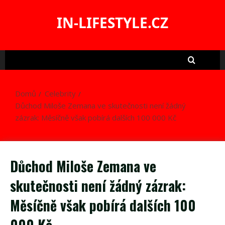
Skip
to
IN-LIFESTYLE.CZ
content
Domů
Celebrity
Důchod Miloše Zemana ve skutečnosti není žádný
zázrak: Měsíčně však pobírá dalších 100 000 Kč
Důchod Miloše Zemana ve
skutečnosti není žádný zázrak:
Měsíčně však pobírá dalších 100
000 Kč