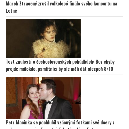
Marek Ztracený zrušil velkolepé finále svého koncertu na
Letné
Test znalostí o československých pohádkách: Bez chyby
projde málokdo, pamětníci by ale měli dát alespoň 8/10
Petr Macinka se pochlubil vzácnými fotkami své dcery z