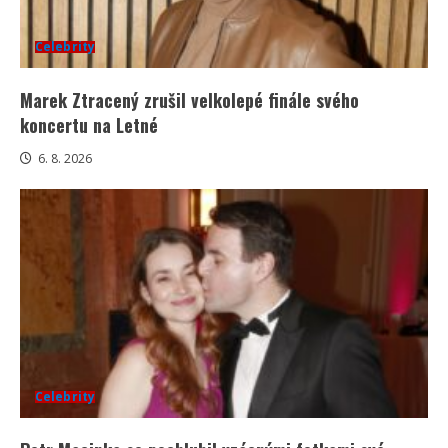
Celebrity
Marek Ztracený zrušil velkolepé finále svého
koncertu na Letné
6. 8. 2026
Celebrity