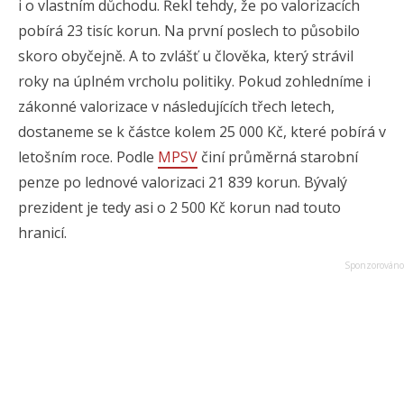
i o vlastním důchodu. Řekl tehdy, že po valorizacích
pobírá 23 tisíc korun. Na první poslech to působilo
skoro obyčejně. A to zvlášť u člověka, který strávil
roky na úplném vrcholu politiky. Pokud zohledníme i
zákonné valorizace v následujících třech letech,
dostaneme se k částce kolem 25 000 Kč, které pobírá v
letošním roce. Podle
MPSV
činí průměrná starobní
penze po lednové valorizaci 21 839 korun. Bývalý
prezident je tedy asi o 2 500 Kč korun nad touto
hranicí.