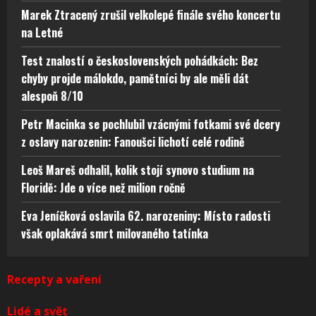
Marek Ztracený zrušil velkolepé finále svého koncertu
na Letné
Test znalostí o československých pohádkách: Bez
chyby projde málokdo, pamětníci by ale měli dát
alespoň 8/10
Petr Macinka se pochlubil vzácnými fotkami své dcery
z oslavy narozenin: Fanoušci lichotí celé rodině
Leoš Mareš odhalil, kolik stojí synovo studium na
Floridě: Jde o více než milion ročně
Eva Jeníčková oslavila 62. narozeniny: Místo radosti
však oplakává smrt milovaného tatínka
Recepty a vaření
Lidé a svět