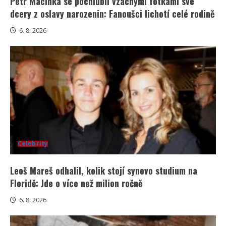
Petr Macinka se pochlubil vzácnými fotkami své
dcery z oslavy narozenin: Fanoušci lichotí celé rodině
6. 8. 2026
Celebrity
Leoš Mareš odhalil, kolik stojí synovo studium na
Floridě: Jde o více než milion ročně
6. 8. 2026