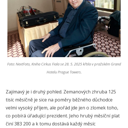
Foto: NextFoto, Kniha Cirkus Fiala se 28. 5. 2025 křtila v pražském Grand
Hotelu Prague Towers.
Zajímavý je i druhý pohled. Zemanových zhruba 125
tisíc měsíčně je sice na poměry běžného důchodce
velmi vysoký příjem, ale pořád jde jen o zlomek toho,
co pobírá úřadující prezident. Jeho hrubý měsíční plat
činí 383 200 a k tomu dostává každý měsíc