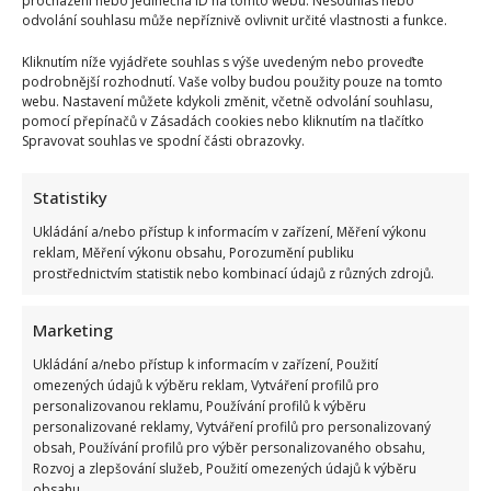
procházení nebo jedinečná ID na tomto webu. Nesouhlas nebo
odvolání souhlasu může nepříznivě ovlivnit určité vlastnosti a funkce.
Kliknutím níže vyjádřete souhlas s výše uvedeným nebo proveďte
podrobnější rozhodnutí. Vaše volby budou použity pouze na tomto
webu. Nastavení můžete kdykoli změnit, včetně odvolání souhlasu,
pomocí přepínačů v Zásadách cookies nebo kliknutím na tlačítko
Spravovat souhlas ve spodní části obrazovky.
Statistiky
Ukládání a/nebo přístup k informacím v zařízení, Měření výkonu
reklam, Měření výkonu obsahu, Porozumění publiku
prostřednictvím statistik nebo kombinací údajů z různých zdrojů.
Marketing
Ukládání a/nebo přístup k informacím v zařízení, Použití
omezených údajů k výběru reklam, Vytváření profilů pro
personalizovanou reklamu, Používání profilů k výběru
personalizované reklamy, Vytváření profilů pro personalizovaný
obsah, Používání profilů pro výběr personalizovaného obsahu,
Rozvoj a zlepšování služeb, Použití omezených údajů k výběru
obsahu.