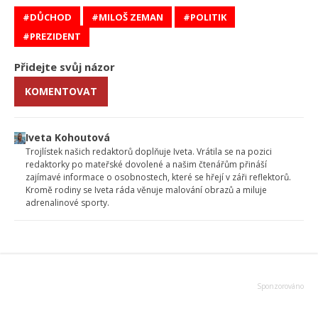
DŮCHOD
MILOŠ ZEMAN
POLITIK
PREZIDENT
Přidejte svůj názor
KOMENTOVAT
Iveta Kohoutová
Trojlístek našich redaktorů doplňuje Iveta. Vrátila se na pozici
redaktorky po mateřské dovolené a našim čtenářům přináší
zajímavé informace o osobnostech, které se hřejí v záři reflektorů.
Kromě rodiny se Iveta ráda věnuje malování obrazů a miluje
adrenalinové sporty.