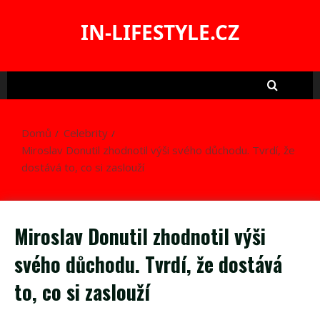
Skip
to
IN-LIFESTYLE.CZ
content
Domů
Celebrity
Miroslav Donutil zhodnotil výši svého důchodu. Tvrdí, že
dostává to, co si zaslouží
Miroslav Donutil zhodnotil výši
svého důchodu. Tvrdí, že dostává
to, co si zaslouží