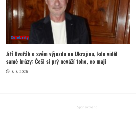
Celebrity
Jiří Dvořák o svém výjezdu na Ukrajinu, kde viděl
samé hrůzy: Češi si prý neváží toho, co mají
8. 8. 2026