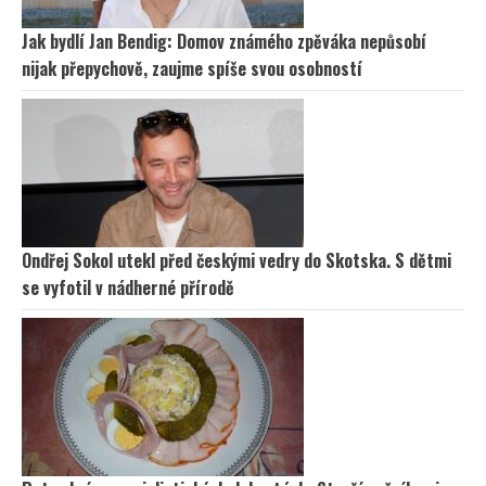
Jak bydlí Jan Bendig: Domov známého zpěváka nepůsobí
nijak přepychově, zaujme spíše svou osobností
Ondřej Sokol utekl před českými vedry do Skotska. S dětmi
se vyfotil v nádherné přírodě