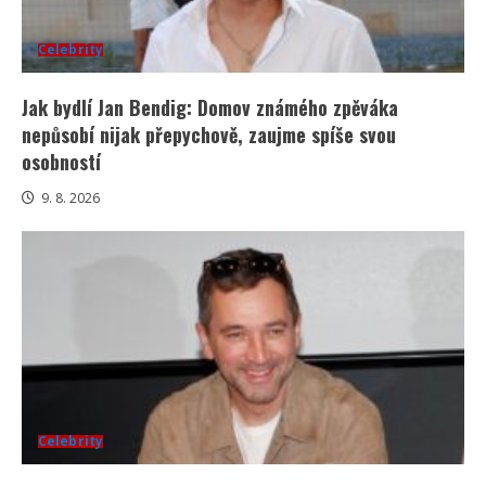
Celebrity
Jak bydlí Jan Bendig: Domov známého zpěváka
nepůsobí nijak přepychově, zaujme spíše svou
osobností
9. 8. 2026
Celebrity