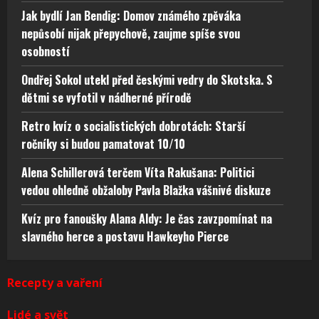
Jak bydlí Jan Bendig: Domov známého zpěváka
nepůsobí nijak přepychově, zaujme spíše svou
osobností
Ondřej Sokol utekl před českými vedry do Skotska. S
dětmi se vyfotil v nádherné přírodě
Retro kvíz o socialistických dobrotách: Starší
ročníky si budou pamatovat 10/10
Alena Schillerová terčem Víta Rakušana: Politici
vedou ohledně obžaloby Pavla Blažka vášnivé diskuze
Kvíz pro fanoušky Alana Aldy: Je čas zavzpomínat na
slavného herce a postavu Hawkeyho Pierce
Recepty a vaření
Lidé a svět