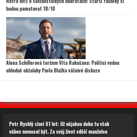
Retro kvíz o socialistických dobrotách: Starší ročníky si
budou pamatovat 10/10
Alena Schillerová terčem Víta Rakušana: Politici vedou
ohledně obžaloby Pavla Blažka vášnivé diskuze
Petr Rychlý slaví 61 let: Už nějakou dobu tu však
vůbec nemusel být. Za svůj život vděčí manželce