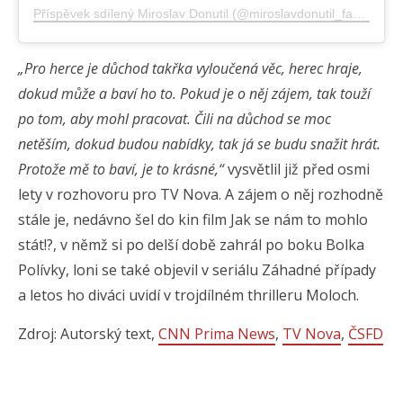
Příspěvek sdílený Miroslav Donutil (@miroslavdonutil_fanpage)
„Pro herce je důchod takřka vyloučená věc, herec hraje,
dokud může a baví ho to. Pokud je o něj zájem, tak touží
po tom, aby mohl pracovat. Čili na důchod se moc
netěším, dokud budou nabídky, tak já se budu snažit hrát.
Protože mě to baví, je to krásné,“
vysvětlil již před osmi
lety v rozhovoru pro TV Nova. A zájem o něj rozhodně
stále je, nedávno šel do kin film Jak se nám to mohlo
stát!?, v němž si po delší době zahrál po boku Bolka
Polívky, loni se také objevil v seriálu Záhadné případy
a letos ho diváci uvidí v trojdílném thrilleru Moloch.
Zdroj: Autorský text,
CNN Prima News
,
TV Nova
,
ČSFD