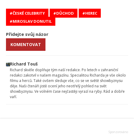
ČESKÉ CELEBRITY
DŮCHOD
HEREC
MIROSLAV DONUTIL
Přidejte svůj názor
KOMENTOVAT
Richard Touš
Richard skvěle doplňuje tým naší redakce. Po letech v zahraniční
redakci zakotvil v našem magazínu. Specialitou Richarda je vše okolo
filmu a herců. Také ovšem sleduje vše, co se ve světě showbyznysu
děje. Naši čtenáři jistě ocení jeho neotřelý pohled na svět
showbyznysu. Ve volném čase nejčastěji vyrazí na ryby. Rád a dobře
vaří.