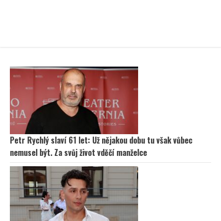
Petr Rychlý slaví 61 let: Už nějakou dobu tu však vůbec
nemusel být. Za svůj život vděčí manželce