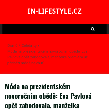
Skip
to
IN-LIFESTYLE.CZ
content
Domů
Celebrity
Móda na prezidentském novoročním obědě: Eva
Pavlová opět zabodovala, manželka premiéra už
přichází módě na chuť
Móda na prezidentském
novoročním obědě: Eva Pavlová
opět zabodovala, manželka