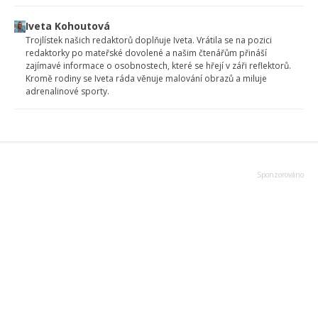
Iveta Kohoutová
Trojlístek našich redaktorů doplňuje Iveta. Vrátila se na pozici
redaktorky po mateřské dovolené a našim čtenářům přináší
zajímavé informace o osobnostech, které se hřejí v záři reflektorů.
Kromě rodiny se Iveta ráda věnuje malování obrazů a miluje
adrenalinové sporty.