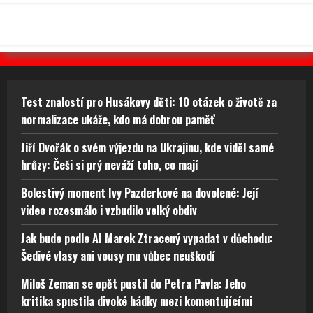
Test znalostí pro Husákovy děti: 10 otázek o životě za
normalizace ukáže, kdo má dobrou paměť
Jiří Dvořák o svém výjezdu na Ukrajinu, kde viděl samé
hrůzy: Češi si prý neváží toho, co mají
Bolestivý moment Ivy Pazderkové na dovolené: Její
video rozesmálo i vzbudilo velký obdiv
Jak bude podle AI Marek Ztracený vypadat v důchodu:
Šedivé vlasy ani vousy mu vůbec neuškodí
Miloš Zeman se opět pustil do Petra Pavla: Jeho
kritika spustila divoké hádky mezi komentujícími