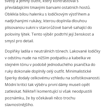
světlý a jemný outfit, který kontrastoval s
převládajícími tmavými barvami ostatních hostů.
Oblékla bílou halenku s lodičkovým výstřihem a
nadýchanými rukávy, kterou doplnila dlouhou
plisovanou sukni v starorůžové barvě sahající do
poloviny lýtek. Tento výběr podtrhl její ženskost a
smysl pro detail.
Doplňky ladila v neutrálních tónech. Lakované lodičky
v odstínu nude na nižším podpatku a kabelka ve
stejném tónu v podobě jednoduchého psaníčka do
ruky dokonale doplnily celý outfit. Minimalistické
šperky dodaly celkovému vzhledu na sofistikovanosti.
Módní kritici tak výběru první dámy museli opět
zatleskat. Někteří komentující si však neodpustili
poznámku, že by očekávali něco trochu
slavnostnějšího.