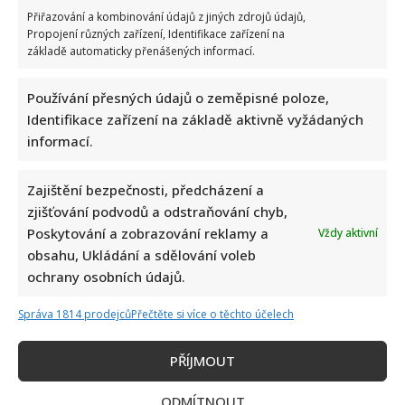
Přiřazování a kombinování údajů z jiných zdrojů údajů,
Propojení různých zařízení, Identifikace zařízení na
základě automaticky přenášených informací.
Používání přesných údajů o zeměpisné poloze,
Identifikace zařízení na základě aktivně vyžádaných
informací.
Zajištění bezpečnosti, předcházení a
zjišťování podvodů a odstraňování chyb,
Poskytování a zobrazování reklamy a
Vždy aktivní
obsahu, Ukládání a sdělování voleb
Napsat komentář
ochrany osobních údajů.
Vaše e-mailová adresa nebude zveřejněna.
Správa 1814 prodejců
Přečtěte si více o těchto účelech
Vyžadované informace jsou označeny
*
Komentář
*
PŘÍJMOUT
ODMÍTNOUT