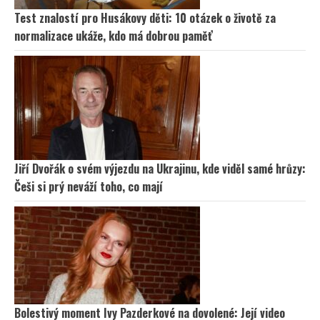
Test znalostí pro Husákovy děti: 10 otázek o životě za
normalizace ukáže, kdo má dobrou paměť
Jiří Dvořák o svém výjezdu na Ukrajinu, kde viděl samé hrůzy:
Češi si prý neváží toho, co mají
Bolestivý moment Ivy Pazderkové na dovolené: Její video