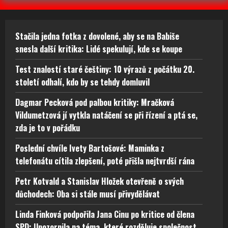
Stačila jedna fotka z dovolené, aby se na Babiše
snesla další kritika: Lidé spekulují, kde se koupe
Test znalostí staré češtiny: 10 výrazů z počátku 20.
století odhalí, kdo by se tehdy domluvil
Dagmar Pecková pod palbou kritiky: Mračková
Vildumetzová jí vytkla natáčení se při řízení a ptá se,
zda je to v pořádku
Poslední chvíle Ivety Bartošové: Maminka z
telefonátu cítila zlepšení, poté přišla nejtvrdší rána
Petr Kotvald a Stanislav Hložek otevřeně o svých
důchodech: Oba si stále musí přivydělávat
Linda Finková podpořila Jana Cinu po kritice od člena
SPD: Upozornila na téma, které rozděluje společnost