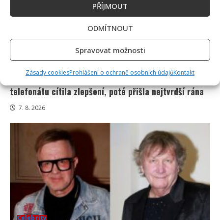
PŘÍJMOUT
ODMÍTNOUT
Spravovat možnosti
Celebrity
Zásady cookies
Prohlášení o ochraně osobních údajů
Kontakt
Poslední chvíle Ivety Bartošové: Maminka z
telefonátu cítila zlepšení, poté přišla nejtvrdší rána
7. 8. 2026
Celebrity