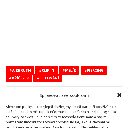
AIRBRUSH
CLIP IN
MELÍR
PIERCING
PŘÍČESEK
TETOVÁNÍ
Gabriela Kortová
Spravovat své soukromí
Abychom poskytli co nejlepší služby, my a naši partneři používáme k
ukládání a/nebo přístupu k informacím o zařízeních, technologie jako
soubory cookies. Souhlas s těmito technologiemi nám a našim
partnerům umožní zpracovávat osobní údaje, jako je chování při
procházení nebo jedinečná ID na tomto webu. Nesouhlas nebo