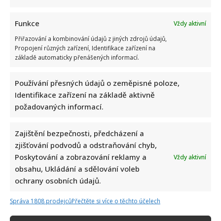
Funkce
Vždy aktivní
Přiřazování a kombinování údajů z jiných zdrojů údajů,
Propojení různých zařízení, Identifikace zařízení na
základě automaticky přenášených informací.
Používání přesných údajů o zeměpisné poloze,
Celebrity
Identifikace zařízení na základě aktivně
požadovaných informací.
Dagmar Pecková pod palbou kritiky: Mračková
Vildumetzová jí vytkla natáčení se při řízení a ptá se,
Zajištění bezpečnosti, předcházení a
zda je to v pořádku
zjišťování podvodů a odstraňování chyb,
Poskytování a zobrazování reklamy a
7. 8. 2026
Vždy aktivní
obsahu, Ukládání a sdělování voleb
ochrany osobních údajů.
Správa 1808 prodejců
Přečtěte si více o těchto účelech