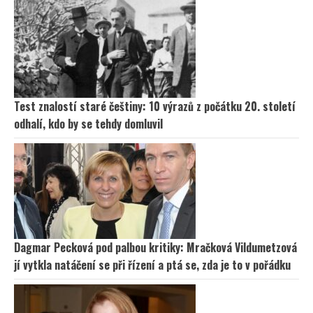
Test znalostí staré češtiny: 10 výrazů z počátku 20. století
odhalí, kdo by se tehdy domluvil
Dagmar Pecková pod palbou kritiky: Mračková Vildumetzová
jí vytkla natáčení se při řízení a ptá se, zda je to v pořádku