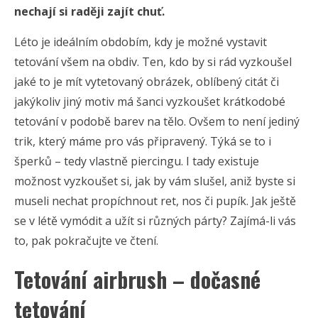
nechají si raději zajít chuť.
Léto je ideálním obdobím, kdy je možné vystavit
tetování všem na obdiv. Ten, kdo by si rád vyzkoušel
jaké to je mít vytetovaný obrázek, oblíbený citát či
jakýkoliv jiný motiv má šanci vyzkoušet krátkodobé
tetování v podobě barev na tělo. Ovšem to není jediný
trik, který máme pro vás připravený. Týká se to i
šperků – tedy vlastně piercingu. I tady existuje
možnost vyzkoušet si, jak by vám slušel, aniž byste si
museli nechat propíchnout ret, nos či pupík. Jak ještě
se v létě vymódit a užít si různých párty? Zajímá-li vás
to, pak pokračujte ve čtení.
Tetování airbrush – dočasné
tetování