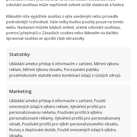
odvolání souhlasu může nepříznivě ovlivnit určité vlastnosti a funkce.
SOUVISEJÍCÍ ČLÁNKY
Kliknutím níže vyjádřete souhlas s výše uvedeným nebo proveďte
podrobnější rozhodnutí. Vaše volby budou použity pouze na tomto
webu. Nastavení můžete kdykoli změnit, včetně odvolání souhlasu,
pomocí přepínačů v Zásadách cookies nebo kliknutím na tlačítko
Spravovat souhlas ve spodní části obrazovky.
Statistiky
Ukládání a/nebo přístup k informacím v zařízení, Měření výkonu
reklam, Měření výkonu obsahu, Porozumění publiku
prostřednictvím statistik nebo kombinací údajů z různých zdrojů.
Celebrity
Marketing
Ukládání a/nebo přístup k informacím v zařízení, Použití
Stačila jedna fotka z dovolené, aby se na Babiše
omezených údajů k výběru reklam, Vytváření profilů pro
snesla další kritika: Lidé spekulují, kde se koupe
personalizovanou reklamu, Používání profilů k výběru
personalizované reklamy, Vytváření profilů pro personalizovaný
7. 8. 2026
obsah, Používání profilů pro výběr personalizovaného obsahu,
Rozvoj a zlepšování služeb, Použití omezených údajů k výběru
obsahu.