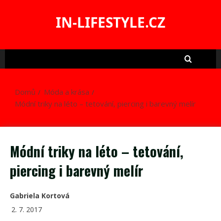
Skip
to
IN-LIFESTYLE.CZ
content
Domů
Móda a krása
Módní triky na léto – tetování, piercing i barevný melír
Módní triky na léto – tetování,
piercing i barevný melír
Gabriela Kortová
2. 7. 2017