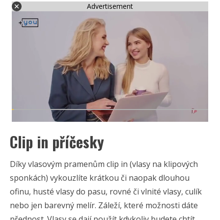
Advertisement
Clip in příčesky
Díky vlasovým pramenům clip in (vlasy na klipových
sponkách) vykouzlíte krátkou či naopak dlouhou
ofinu, husté vlasy do pasu, rovné či vlnité vlasy, culík
nebo jen barevný melír. Záleží, které možnosti dáte
přednost. Vlasy se dají použít kdykoliv budete chtít.