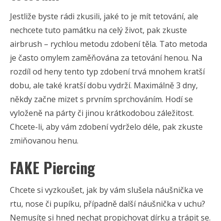
Jestliže byste rádi zkusili, jaké to je mít tetování, ale
nechcete tuto památku na celý život, pak zkuste
airbrush – rychlou metodu zdobení těla. Tato metoda
je často omylem zaměňována za tetování henou. Na
rozdíl od heny tento typ zdobení trvá mnohem kratší
dobu, ale také kratší dobu vydrží. Maximálně 3 dny,
někdy začne mizet s prvním sprchováním. Hodí se
vyloženě na párty či jinou krátkodobou záležitost.
Chcete-li, aby vám zdobení vydrželo déle, pak zkuste
zmiňovanou henu.
FAKE Piercing
Chcete si vyzkoušet, jak by vám slušela náušnička ve
rtu, nose či pupíku, případně další náušnička v uchu?
Nemusíte si hned nechat propichovat dírku a trápit se.