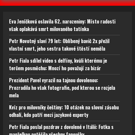
Eva Jeníčková oslavila 62. narozeniny: Místo radosti
však oplakává smrt milovaného tatínka
Petr Novotný slaví 79 let: Oblíbený bavič 2x přežil
vlastní smrt, jeho sestra takové štěstí neměla
Petr Fiala sdílel video s delfíny, kvůli kterému je
terčem posměchu: Mnozí ho považují za bizár
Prezident Pavel vyrazil na tajnou dovolenou:
Prozradila ho však fotografie, pod kterou se rozjela
mela
Kvíz pro milovníky češtiny: 10 otázek na slovní zásobu
odhalí, kdo patří mezi jazykové experty
Petr Fiala poslal pozdrav z dovolené v Itálii: Fotka s
manželkou potěšila všechny fanoušky