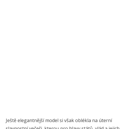
Ještě elegantnější model si však oblékla na úterní
slavnostní večeři, kterou pro hlavy států, vlád a jejich