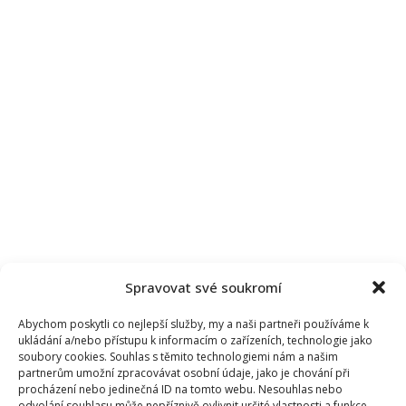
Spravovat své soukromí
Abychom poskytli co nejlepší služby, my a naši partneři používáme k
ukládání a/nebo přístupu k informacím o zařízeních, technologie jako
soubory cookies. Souhlas s těmito technologiemi nám a našim
partnerům umožní zpracovávat osobní údaje, jako je chování při
procházení nebo jedinečná ID na tomto webu. Nesouhlas nebo
odvolání souhlasu může nepříznivě ovlivnit určité vlastnosti a funkce.