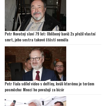
Petr Novotný slaví 79 let: Oblíbený bavič 2x přežil vlastní
smrt, jeho sestra takové štěstí neměla
Petr Fiala sdílel video s delfíny, kvůli kterému je terčem
posměchu: Mnozí ho považují za bizár