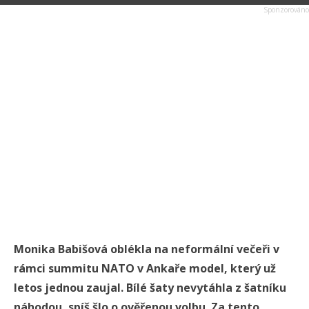
Monika Babišová oblékla na neformální večeři v
rámci summitu NATO v Ankaře model, který už
letos jednou zaujal. Bílé šaty nevytáhla z šatníku
náhodou, spíš šlo o ověřenou volbu. Za tento