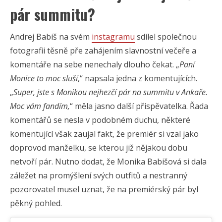
pár summitu?
Andrej Babiš na svém
instagramu
sdílel společnou
fotografii těsně pře zahájením slavnostní večeře a
komentáře na sebe nenechaly dlouho čekat. „
Paní
Monice to moc sluší
,“ napsala jedna z komentujících.
„
Super, jste s Monikou nejhezčí pár na summitu v Ankaře.
Moc vám fandím,
“ měla jasno další přispěvatelka. Řada
komentářů se nesla v podobném duchu, některé
komentující však zaujal fakt, že premiér si vzal jako
doprovod manželku, se kterou již nějakou dobu
netvoří pár. Nutno dodat, že Monika Babišová si dala
záležet na promýšlení svých outfitů a nestranný
pozorovatel musel uznat, že na premiérský pár byl
pěkný pohled.