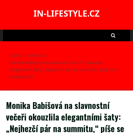
Skip
to
IN-LIFESTYLE.CZ
content
Domů
Celebrity
Monika Babišová na slavnostní večeři okouzlila
elegantními šaty: „Nejhezčí pár na summitu,“ píše se v
komentářích
Monika Babišová na slavnostní
večeři okouzlila elegantními šaty:
„Nejhezčí pár na summitu,“ píše se