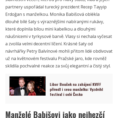
partnery uspořádal turecký prezident Recep Tayyip
Erdoğan s manželkou. Monika Babišová oblékla
dlouhé bílé šaty s výraznějšími nabíranými rukávy,
které doplnila bílou mini kabelkou a dlouhými
náušnicemi v tyrkysové barvě. Vlasy si nechala vyčesat
a zvolila velmi decentní líčení. Krásné šaty od
návrhářky Petry Balvínové mohli přitom lidé obdivovat
už na květnovém festivalu Pražské jaro, kde rovněž
sklidila pochvalné reakce za svůj elegantní a čistý styl.
Libor Bouček na zahájení KVIFF
přivedl i svou manželku: Vyzdvihl
festival i celé Česko
Manželé Babišovi jako nejhezčí