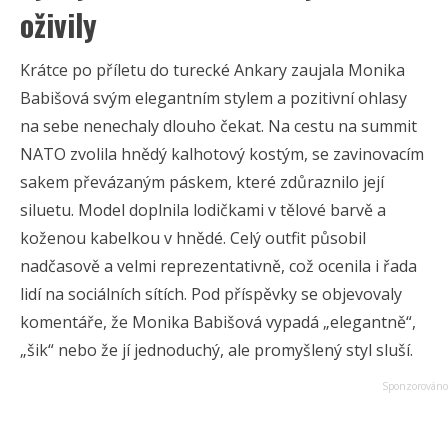
oživily
Krátce po příletu do turecké Ankary zaujala Monika
Babišová svým elegantním stylem a pozitivní ohlasy
na sebe nenechaly dlouho čekat. Na cestu na summit
NATO zvolila hnědý kalhotový kostým, se zavinovacím
sakem převázaným páskem, které zdůraznilo její
siluetu. Model doplnila lodičkami v tělové barvě a
koženou kabelkou v hnědé. Celý outfit působil
nadčasově a velmi reprezentativně, což ocenila i řada
lidí na sociálních sítích. Pod příspěvky se objevovaly
komentáře, že Monika Babišová vypadá „elegantně“,
„šik“ nebo že jí jednoduchý, ale promyšlený styl sluší.