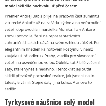
model sklidila pochvalu už před časem.
Premiér Andrej Babiš přijel na pracovní část summitu
v turecké Ankaře už na začátku týdne a na neformální
večeři doprovodila i manželka Monika. Ta v Ankaře
znovu potvrdila, že si na reprezentativních
zahraničních akcích dává na svém vzhledu záležet. Po
elegantním hnědém kalhotovém kostýmu, v němž
zaujala už při odletu z Prahy, vsadila pro slavnostní
večeři na osvědčenou volbu. Oblékla totiž bílé večerní
šaty, které vynesla nedávno. I tentokrát její outfit
sklidil převážně pochvalné reakce, jak jsme si na In-
Lifestyle všimli. Stejné šaty, jiná kulisa. A znovu to
sedělo.
Tyrkysové náušnice celý model