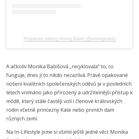
Příspěvek sdílený Andrej Babiš (@andrejbabis)
A ačkoliv Monika Babišová „recyklovala“ to, co
funguje, dnes jí to nikdo nezazlívá. Právě opakované
nošení kvalitních společenských oděvů je v posledních
letech vnímáno jako přirozený a udržitelnější přístup k
módě, který stále častěji volí i členové královských
rodin včetně princezny Kate nebo prvních dam
různých zemí.
Na In-Lifestyle jsme si všimli ještě jedné věci: Monika