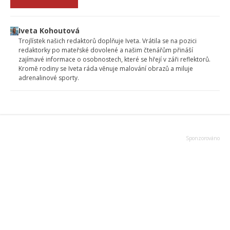
Iveta Kohoutová
Trojlístek našich redaktorů doplňuje Iveta. Vrátila se na pozici
redaktorky po mateřské dovolené a našim čtenářům přináší
zajímavé informace o osobnostech, které se hřejí v záři reflektorů.
Kromě rodiny se Iveta ráda věnuje malování obrazů a miluje
adrenalinové sporty.