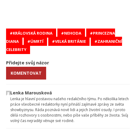
KRÁLOVSKÁ RODINA
NEHODA
PRINCEZNA
DIANA
ÚMRTÍ
VELKÁ BRITÁNIE
ZAHRANIČNÍ
CELEBRITY
Přidejte svůj názor
KOMENTOVAT
Lenka Marousková
Lenka je hlavní postavou našeho redakčního týmu. Po několika letech
práce všeobecné redaktorky nyní přináší zajímavé zprávy ze světa
showbyznysu. Ráda poznává nové lidi a jejich životní osudy. I proto
dělá rozhovory s osobnostmi, nebo píše vaše příběhy ze života. Svůj
volný čas nejraději věnuje své rodině.