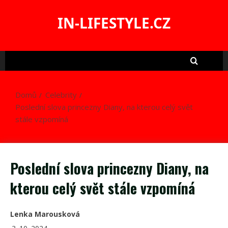
Skip
to
IN-LIFESTYLE.CZ
content
Domů
Celebrity
Poslední slova princezny Diany, na kterou celý svět
stále vzpomíná
Poslední slova princezny Diany, na
kterou celý svět stále vzpomíná
Lenka Marousková