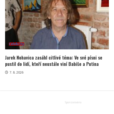
Celebrity
Jarek Nohavica zasáhl citlivé téma: Ve své písni se
pustil do lidí, kteří neustále viní Babiše a Putina
7. 8. 2026