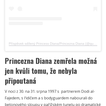
Příspěvek sdílený Princess Diana/Princezna Diana (@queenofheartscz)
Princezna Diana zemřela možná
jen kvůli tomu, že nebyla
připoutaná
V noci z 30. na 31. srpna 1997 s partnerem Dodi al-
Fajedem, s řidičem a s bodyguardem nabourali do
betonového sloupu v pařížském tunelu po dramatické