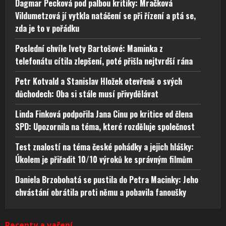
Dagmar Pecková pod palbou kritiky: Mračková
Vildumetzová jí vytkla natáčení se při řízení a ptá se,
zda je to v pořádku
Poslední chvíle Ivety Bartošové: Maminka z
telefonátu cítila zlepšení, poté přišla nejtvrdší rána
Petr Kotvald a Stanislav Hložek otevřeně o svých
důchodech: Oba si stále musí přivydělávat
Linda Finková podpořila Jana Cinu po kritice od člena
SPD: Upozornila na téma, které rozděluje společnost
Test znalostí na téma české pohádky a jejich hlášky:
Úkolem je přiřadit 10/10 výroků ke správným filmům
Daniela Brzobohatá se pustila do Petra Macinky: Jeho
chvástání obrátila proti němu a pobavila fanoušky
Recepty a vaření