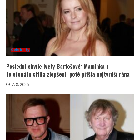
Celebrity
Poslední chvíle Ivety Bartošové: Maminka z
telefonátu cítila zlepšení, poté přišla nejtvrdší rána
7. 8. 2026