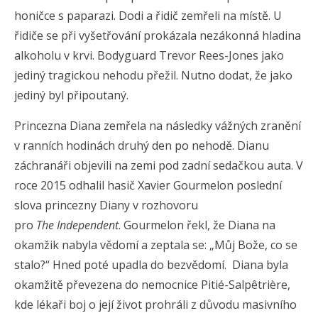
honičce s paparazi. Dodi a řidič zemřeli na místě. U
řidiče se při vyšetřování prokázala nezákonná hladina
alkoholu v krvi. Bodyguard Trevor Rees-Jones jako
jediný tragickou nehodu přežil. Nutno dodat, že jako
jediný byl připoutaný.
Princezna Diana zemřela na následky vážných zranění
v ranních hodinách druhý den po nehodě. Dianu
záchranáři objevili na zemi pod zadní sedačkou auta. V
roce 2015 odhalil hasič Xavier Gourmelon poslední
slova princezny Diany v rozhovoru
pro
The
Independent
. Gourmelon řekl, že Diana na
okamžik nabyla vědomí a zeptala se: „Můj Bože, co se
stalo?“ Hned poté upadla do bezvědomí. Diana byla
okamžitě převezena do nemocnice Pitié-Salpêtrière,
kde lékaři boj o její život prohráli z důvodu masivního