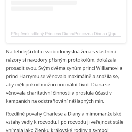
Příspěvek sdílený Princess Diana/Princezna Diana (@queenofheartscz)
Na tehdejší dobu svobodomyslná žena s vlastními
názory si navzdory přísným protokolům, dokázala
prosadit svou. Svým dvěma synům princi Williamovi a
princi Harrymu se věnovala maximálně a snažila se,
aby měli pokud možno normální život. Diana se
věnovala charitativní činnosti a proslula účastí v
kampaních na odstraňování nášlapných min.
Rozdílné povahy Charlese a Diany a mimomanželské
vztahy vedly k rozvodu. I po rozvodu ji veřejnost stále
vnímala jako členku královské rodiny a symbol