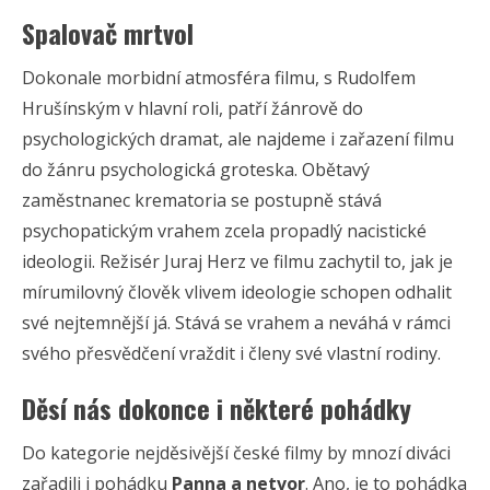
Spalovač mrtvol
Dokonale morbidní atmosféra filmu, s Rudolfem
Hrušínským v hlavní roli, patří žánrově do
psychologických dramat, ale najdeme i zařazení filmu
do žánru psychologická groteska. Obětavý
zaměstnanec krematoria se postupně stává
psychopatickým vrahem zcela propadlý nacistické
ideologii. Režisér Juraj Herz ve filmu zachytil to, jak je
mírumilovný člověk vlivem ideologie schopen odhalit
své nejtemnější já. Stává se vrahem a neváhá v rámci
svého přesvědčení vraždit i členy své vlastní rodiny.
Děsí nás dokonce i některé pohádky
Do kategorie nejděsivější české filmy by mnozí diváci
zařadili i pohádku
Panna a netvor
. Ano, je to pohádka