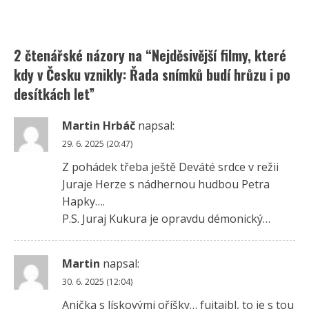
2 čtenářské názory na “
Nejděsivější filmy, které
kdy v Česku vznikly: Řada snímků budí hrůzu i po
desítkách let
”
Martin Hrbáč
napsal:
29. 6. 2025 (20:47)
Z pohádek třeba ještě Deváté srdce v režii
Juraje Herze s nádhernou hudbou Petra
Hapky….
P.S. Juraj Kukura je opravdu démonický…
Martin
napsal:
30. 6. 2025 (12:04)
Anička s lískovými oříšky… fujtajbl, to je s tou