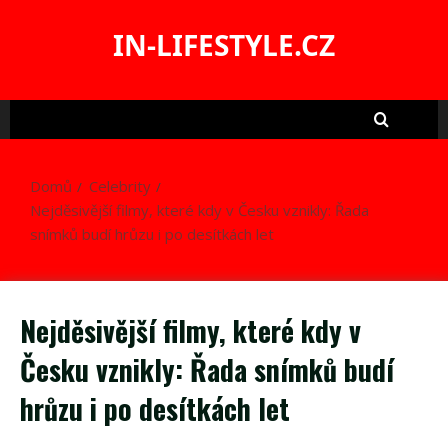
Skip
to
IN-LIFESTYLE.CZ
content
Domů
Celebrity
Nejděsivější filmy, které kdy v Česku vznikly: Řada
snímků budí hrůzu i po desítkách let
Nejděsivější filmy, které kdy v
Česku vznikly: Řada snímků budí
hrůzu i po desítkách let