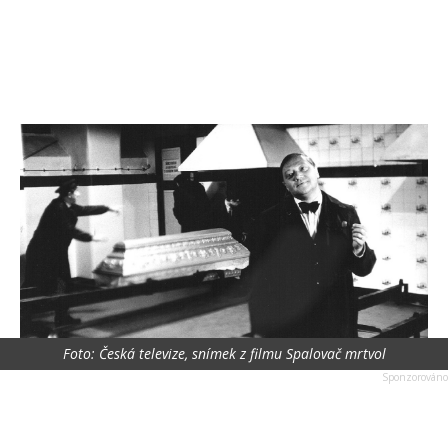
Foto: Česká televize, snímek z filmu Spalovač mrtvol