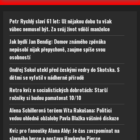
Petr Rychlý slaví 61 let: Už nějakou dobu tu však
vůbec nemusel být. Za svůj život vděčí manželce
Jak bydlí Jan Bendig: Domov známého zpěváka
nepůsobí nijak přepychově, zaujme spíše svou
osobností
Ondřej Sokol utekl před českými vedry do Skotska. S
dětmi se vyfotil v nádherné přírodě
Retro kvíz o socialistických dobrotách: Starší
ročníky si budou pamatovat 10/10
Alena Schillerová terčem Víta Rakušana: Politici
vedou ohledně obžaloby Pavla Blažka vášnivé diskuze
Kvíz pro fanoušky Alana Aldy: Je čas zavzpomínat na
slavného herce a postavu Hawkeyho Pierce