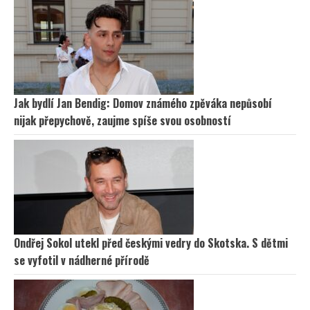
Jak bydlí Jan Bendig: Domov známého zpěváka nepůsobí
nijak přepychově, zaujme spíše svou osobností
Ondřej Sokol utekl před českými vedry do Skotska. S dětmi
se vyfotil v nádherné přírodě