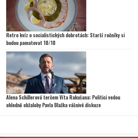
Retro kvíz o socialistických dobrotách: Starší ročníky si
budou pamatovat 10/10
Alena Schillerová terčem Víta Rakušana: Politici vedou
ohledně obžaloby Pavla Blažka vášnivé diskuze