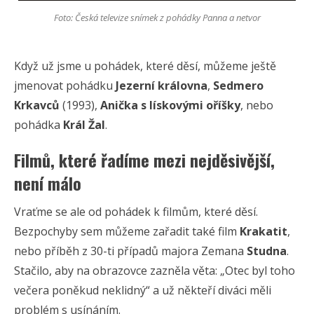
Foto: Česká televize snímek z pohádky Panna a netvor
Když už jsme u pohádek, které děsí, můžeme ještě
jmenovat pohádku
Jezerní královna
,
Sedmero
Krkavců
(1993),
Anička s lískovými oříšky
, nebo
pohádka
Král Žal
.
Filmů, které řadíme mezi nejděsivější,
není málo
Vraťme se ale od pohádek k filmům, které děsí.
Bezpochyby sem můžeme zařadit také film
Krakatit
,
nebo příběh z 30-ti případů majora Zemana
Studna
.
Stačilo, aby na obrazovce zazněla věta: „Otec byl toho
večera poněkud neklidný“ a už někteří diváci měli
problém s usínáním.