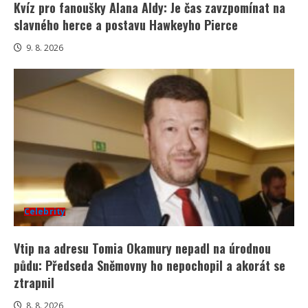
Kvíz pro fanoušky Alana Aldy: Je čas zavzpomínat na
slavného herce a postavu Hawkeyho Pierce
9. 8. 2026
Celebrity
Vtip na adresu Tomia Okamury nepadl na úrodnou
půdu: Předseda Sněmovny ho nepochopil a akorát se
ztrapnil
8. 8. 2026