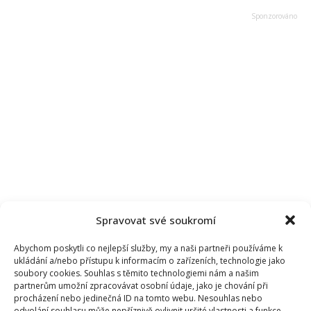
Spravovat své soukromí
Abychom poskytli co nejlepší služby, my a naši partneři používáme k
ukládání a/nebo přístupu k informacím o zařízeních, technologie jako
soubory cookies. Souhlas s těmito technologiemi nám a našim
partnerům umožní zpracovávat osobní údaje, jako je chování při
procházení nebo jedinečná ID na tomto webu. Nesouhlas nebo
odvolání souhlasu může nepříznivě ovlivnit určité vlastnosti a funkce.