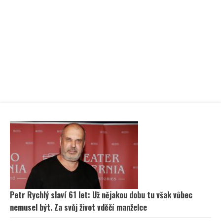
Petr Rychlý slaví 61 let: Už nějakou dobu tu však vůbec
nemusel být. Za svůj život vděčí manželce