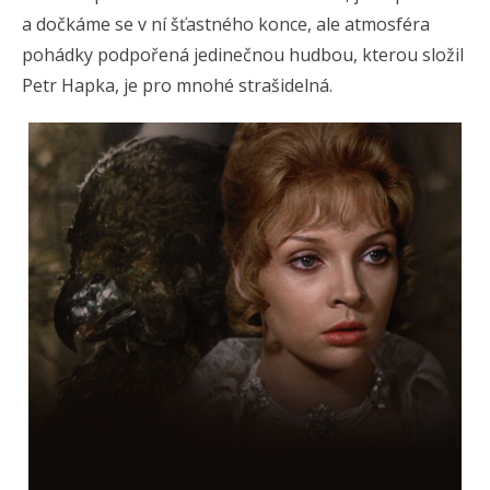
a dočkáme se v ní šťastného konce, ale atmosféra
pohádky podpořená jedinečnou hudbou, kterou složil
Petr Hapka, je pro mnohé strašidelná.