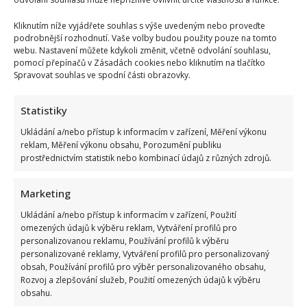
Kliknutím níže vyjádřete souhlas s výše uvedeným nebo proveďte
podrobnější rozhodnutí. Vaše volby budou použity pouze na tomto
ČESKÉ CELEBRITY
NORA FRIDRICHOVÁ
webu. Nastavení můžete kdykoli změnit, včetně odvolání souhlasu,
pomocí přepínačů v Zásadách cookies nebo kliknutím na tlačítko
Spravovat souhlas ve spodní části obrazovky.
Přidejte svůj názor
KOMENTOVAT
Statistiky
Ukládání a/nebo přístup k informacím v zařízení, Měření výkonu
reklam, Měření výkonu obsahu, Porozumění publiku
Lenka Marousková
prostřednictvím statistik nebo kombinací údajů z různých zdrojů.
Lenka je hlavní postavou našeho redakčního týmu. Po několika letech
práce všeobecné redaktorky nyní přináší zajímavé zprávy ze světa
showbyznysu. Ráda poznává nové lidi a jejich životní osudy. I proto
Marketing
dělá rozhovory s osobnostmi, nebo píše vaše příběhy ze života. Svůj
volný čas nejraději věnuje své rodině.
Ukládání a/nebo přístup k informacím v zařízení, Použití
omezených údajů k výběru reklam, Vytváření profilů pro
personalizovanou reklamu, Používání profilů k výběru
personalizované reklamy, Vytváření profilů pro personalizovaný
obsah, Používání profilů pro výběr personalizovaného obsahu,
Rozvoj a zlepšování služeb, Použití omezených údajů k výběru
obsahu.