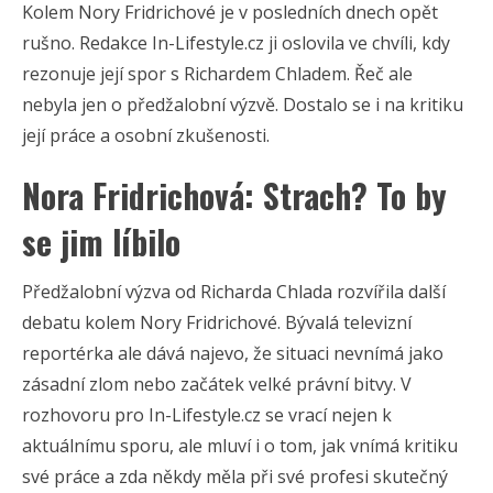
Kolem Nory Fridrichové je v posledních dnech opět
rušno. Redakce In-Lifestyle.cz ji oslovila ve chvíli, kdy
rezonuje její spor s Richardem Chladem. Řeč ale
nebyla jen o předžalobní výzvě. Dostalo se i na kritiku
její práce a osobní zkušenosti.
Nora Fridrichová: Strach? To by
se jim líbilo
Předžalobní výzva od Richarda Chlada rozvířila další
debatu kolem Nory Fridrichové. Bývalá televizní
reportérka ale dává najevo, že situaci nevnímá jako
zásadní zlom nebo začátek velké právní bitvy. V
rozhovoru pro In-Lifestyle.cz se vrací nejen k
aktuálnímu sporu, ale mluví i o tom, jak vnímá kritiku
své práce a zda někdy měla při své profesi skutečný