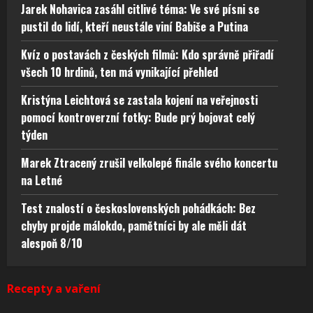
Jarek Nohavica zasáhl citlivé téma: Ve své písni se
pustil do lidí, kteří neustále viní Babiše a Putina
Kvíz o postavách z českých filmů: Kdo správně přiřadí
všech 10 hrdinů, ten má vynikající přehled
Kristýna Leichtová se zastala kojení na veřejnosti
pomocí kontroverzní fotky: Bude prý bojovat celý
týden
Marek Ztracený zrušil velkolepé finále svého koncertu
na Letné
Test znalostí o československých pohádkách: Bez
chyby projde málokdo, pamětníci by ale měli dát
alespoň 8/10
Recepty a vaření