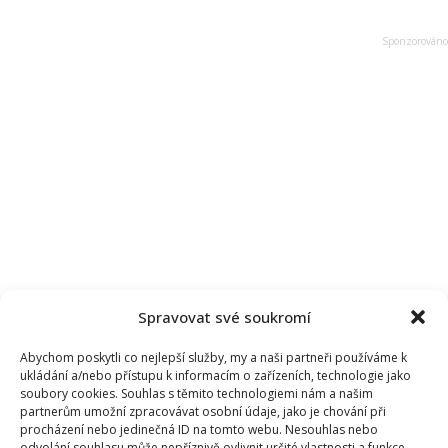
Spravovat své soukromí
Abychom poskytli co nejlepší služby, my a naši partneři používáme k
ukládání a/nebo přístupu k informacím o zařízeních, technologie jako
soubory cookies. Souhlas s těmito technologiemi nám a našim
partnerům umožní zpracovávat osobní údaje, jako je chování při
procházení nebo jedinečná ID na tomto webu. Nesouhlas nebo
odvolání souhlasu může nepříznivě ovlivnit určité vlastnosti a funkce.