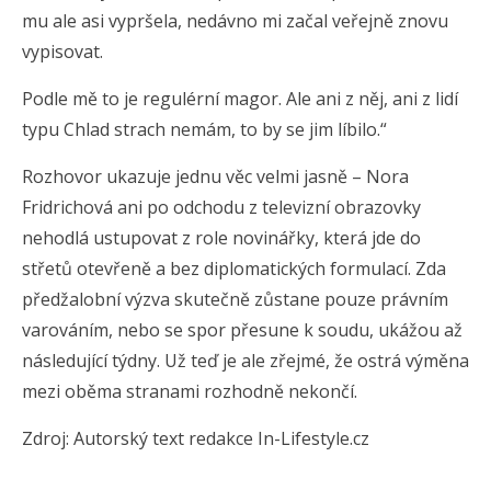
mu ale asi vypršela, nedávno mi začal veřejně znovu
vypisovat.
Podle mě to je regulérní magor. Ale ani z něj, ani z lidí
typu Chlad strach nemám, to by se jim líbilo.“
Rozhovor ukazuje jednu věc velmi jasně – Nora
Fridrichová ani po odchodu z televizní obrazovky
nehodlá ustupovat z role novinářky, která jde do
střetů otevřeně a bez diplomatických formulací. Zda
předžalobní výzva skutečně zůstane pouze právním
varováním, nebo se spor přesune k soudu, ukážou až
následující týdny. Už teď je ale zřejmé, že ostrá výměna
mezi oběma stranami rozhodně nekončí.
Zdroj: Autorský text redakce In-Lifestyle.cz