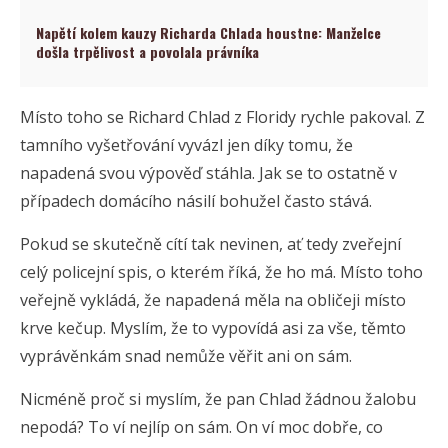
Napětí kolem kauzy Richarda Chlada houstne: Manželce
došla trpělivost a povolala právníka
Místo toho se Richard Chlad z Floridy rychle pakoval. Z
tamního vyšetřování vyvázl jen díky tomu, že
napadená svou výpověď stáhla. Jak se to ostatně v
případech domácího násilí bohužel často stává.
Pokud se skutečně cítí tak nevinen, ať tedy zveřejní
celý policejní spis, o kterém říká, že ho má. Místo toho
veřejně vykládá, že napadená měla na obličeji místo
krve kečup. Myslím, že to vypovídá asi za vše, těmto
vyprávěnkám snad nemůže věřit ani on sám.
Nicméně proč si myslím, že pan Chlad žádnou žalobu
nepodá? To ví nejlíp on sám. On ví moc dobře, co