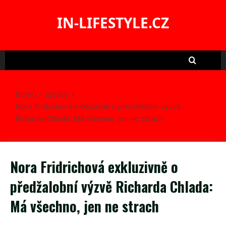
Skip
to
IN-LIFESTYLE.CZ
content
Domů
Zprávy
Nora Fridrichová exkluzivně o předžalobní výzvě
Richarda Chlada: Má všechno, jen ne strach
Nora Fridrichová exkluzivně o
předžalobní výzvě Richarda Chlada:
Má všechno, jen ne strach