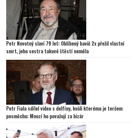
Petr Novotný slaví 79 let: Oblíbený bavič 2x přežil vlastní
smrt, jeho sestra takové štěstí neměla
Petr Fiala sdílel video s delfíny, kvůli kterému je terčem
posměchu: Mnozí ho považují za bizár