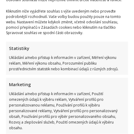
Kliknutím níže vyjádřete souhlas s výše uvedeným nebo proveďte
podrobnější rozhodnutí. Vaše volby budou použity pouze na tomto
webu. Nastavení můžete kdykoli změnit, včetně odvolání souhlasu,
pomocí přepínačů v Zásadách cookies nebo kliknutím na tlačítko
Spravovat souhlas ve spodní části obrazovky.
Statistiky
Ukládání a/nebo přístup k informacím v zařízení, Měření výkonu
reklam, Měření výkonu obsahu, Porozumění publiku
PETR PAVEL
POLITIK
PREZIDENT
prostřednictvím statistik nebo kombinací údajů z různých zdrojů.
Přidejte svůj názor
Marketing
KOMENTOVAT
Ukládání a/nebo přístup k informacím v zařízení, Použití
omezených údajů k výběru reklam, Vytváření profilů pro
personalizovanou reklamu, Používání profilů k výběru
Lenka Marousková
personalizované reklamy, Vytváření profilů pro personalizovaný
Lenka je hlavní postavou našeho redakčního týmu. Po několika letech
obsah, Používání profilů pro výběr personalizovaného obsahu,
práce všeobecné redaktorky nyní přináší zajímavé zprávy ze světa
Rozvoj a zlepšování služeb, Použití omezených údajů k výběru
showbyznysu. Ráda poznává nové lidi a jejich životní osudy. I proto
obsahu.
dělá rozhovory s osobnostmi, nebo píše vaše příběhy ze života. Svůj