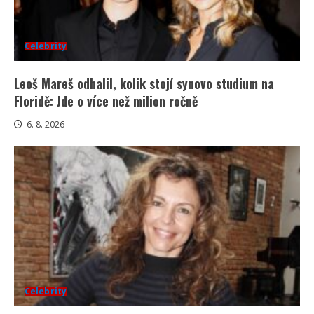
Celebrity
Leoš Mareš odhalil, kolik stojí synovo studium na
Floridě: Jde o více než milion ročně
6. 8. 2026
Celebrity