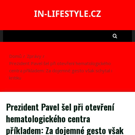
Skip
to
IN-LIFESTYLE.CZ
content
Domů
Zprávy
Prezident Pavel šel při otevření hematologického
centra příkladem: Za dojemné gesto však schytal i
kritiku
Prezident Pavel šel při otevření
hematologického centra
příkladem: Za dojemné gesto však