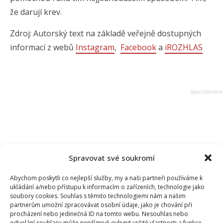
že darují krev.
Zdroj: Autorský text na základě veřejně dostupných
informací z webů
Instagram
,
Facebook
a
iROZHLAS
Spravovat své soukromí
Abychom poskytli co nejlepší služby, my a naši partneři používáme k
ukládání a/nebo přístupu k informacím o zařízeních, technologie jako
soubory cookies. Souhlas s těmito technologiemi nám a našim
partnerům umožní zpracovávat osobní údaje, jako je chování při
procházení nebo jedinečná ID na tomto webu. Nesouhlas nebo
odvolání souhlasu může nepříznivě ovlivnit určité vlastnosti a funkce.