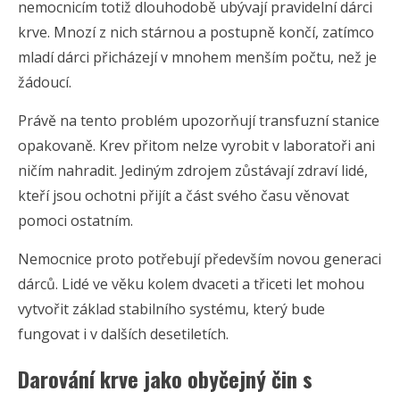
nemocnicím totiž dlouhodobě ubývají pravidelní dárci
krve. Mnozí z nich stárnou a postupně končí, zatímco
mladí dárci přicházejí v mnohem menším počtu, než je
žádoucí.
Právě na tento problém upozorňují transfuzní stanice
opakovaně. Krev přitom nelze vyrobit v laboratoři ani
ničím nahradit. Jediným zdrojem zůstávají zdraví lidé,
kteří jsou ochotni přijít a část svého času věnovat
pomoci ostatním.
Nemocnice proto potřebují především novou generaci
dárců. Lidé ve věku kolem dvaceti a třiceti let mohou
vytvořit základ stabilního systému, který bude
fungovat i v dalších desetiletích.
Darování krve jako obyčejný čin s