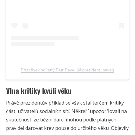
Příspěvek sdílený Petr Pavel (@prezident_pavel)
Vlna kritiky kvůli věku
Právě prezidentův příklad se však stal terčem kritiky
části uživatelů sociálních sítí. Někteří upozorňovali na
skutečnost, že běžní dárci mohou podle platných
pravidel darovat krev pouze do určitého věku. Objevily