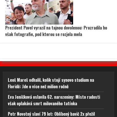
Prezident Pavel vyrazil na tajnou dovolenou: Prozradila ho
však fotografie, pod kterou se rozjela mela
Leoš Mareš odhalil, kolik stojí synovo studium na
Floridě: Jde o více než milion ročně
Eva Jeníčková oslavila 62. narozeniny: Místo radosti
však oplakává smrt milovaného tatínka
Petr Novotný slaví 79 let: Oblíbený bavič 2x přežil