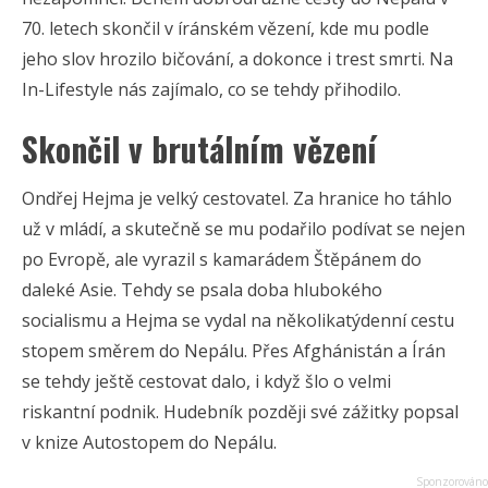
70. letech skončil v íránském vězení, kde mu podle
jeho slov hrozilo bičování, a dokonce i trest smrti. Na
In-Lifestyle nás zajímalo, co se tehdy přihodilo.
Skončil v brutálním vězení
Ondřej Hejma je velký cestovatel. Za hranice ho táhlo
už v mládí, a skutečně se mu podařilo podívat se nejen
po Evropě, ale vyrazil s kamarádem Štěpánem do
daleké Asie. Tehdy se psala doba hlubokého
socialismu a Hejma se vydal na několikatýdenní cestu
stopem směrem do Nepálu. Přes Afghánistán a Írán
se tehdy ještě cestovat dalo, i když šlo o velmi
riskantní podnik. Hudebník později své zážitky popsal
v knize Autostopem do Nepálu.