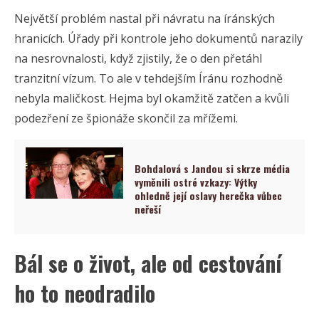
Největší problém nastal při návratu na íránských
hranicích. Úřady při kontrole jeho dokumentů narazily
na nesrovnalosti, když zjistily, že o den přetáhl
tranzitní vízum. To ale v tehdejším Íránu rozhodně
nebyla maličkost. Hejma byl okamžitě zatčen a kvůli
podezření ze špionáže skončil za mřížemi.
Bohdalová s Jandou si skrze média
vyměnili ostré vzkazy: Výtky
ohledně její oslavy herečka vůbec
neřeší
Bál se o život, ale od cestování
ho to neodradilo