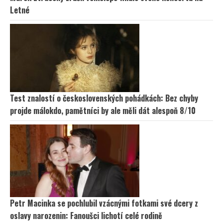
Letné
Test znalostí o československých pohádkách: Bez chyby
projde málokdo, pamětníci by ale měli dát alespoň 8/10
Petr Macinka se pochlubil vzácnými fotkami své dcery z
oslavy narozenin: Fanoušci lichotí celé rodině