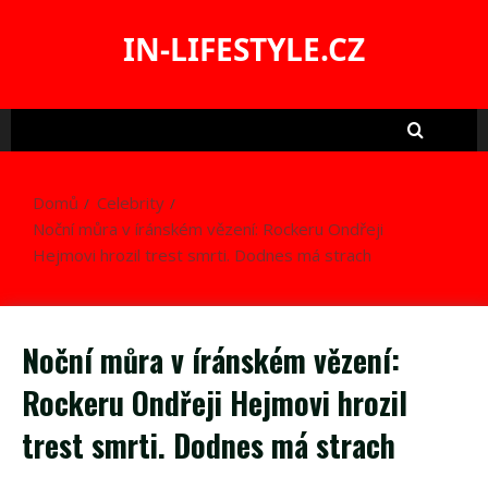
Skip
to
IN-LIFESTYLE.CZ
content
Domů
Celebrity
Noční můra v íránském vězení: Rockeru Ondřeji
Hejmovi hrozil trest smrti. Dodnes má strach
Noční můra v íránském vězení:
Rockeru Ondřeji Hejmovi hrozil
trest smrti. Dodnes má strach