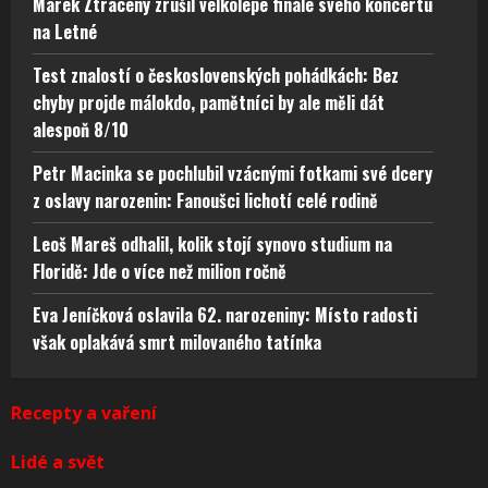
Marek Ztracený zrušil velkolepé finále svého koncertu
na Letné
Test znalostí o československých pohádkách: Bez
chyby projde málokdo, pamětníci by ale měli dát
alespoň 8/10
Petr Macinka se pochlubil vzácnými fotkami své dcery
z oslavy narozenin: Fanoušci lichotí celé rodině
Leoš Mareš odhalil, kolik stojí synovo studium na
Floridě: Jde o více než milion ročně
Eva Jeníčková oslavila 62. narozeniny: Místo radosti
však oplakává smrt milovaného tatínka
Recepty a vaření
Lidé a svět