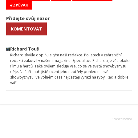
ZPĚVÁK
Přidejte svůj názor
KOMENTOVAT
Richard Touš
Richard skvěle doplňuje tým naší redakce. Po letech v zahraniční
redakci zakotvil v našem magazínu. Specialitou Richarda je vše okolo
filmu a herců. Také ovšem sleduje vše, co se ve světě showbyznysu
děje. Naši čtenáři jistě ocení jeho neotřelý pohled na svět
showbyznysu. Ve volném čase nejčastěji vyrazí na ryby. Rád a dobře
vaří.