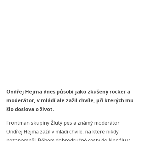
Ondřej Hejma dnes působí jako zkušený rocker a
moderátor, v mládí ale zažil chvíle, při kterých mu
šlo doslova o život.
Frontman skupiny Žlutý pes a známý moderátor
Ondřej Hejma zažil v mládí chvíle, na které nikdy
nezapomněl. Během dobrodružné cesty do Nepálu v