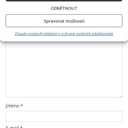
ODMÍTNOUT
Vaše e-mailová adresa nebude zveřejněna.
Vyžadované informace jsou označeny
*
Spravovat možnosti
Komentář
*
Zásady cookies
Prohlášení o ochraně osobních údajů
Kontakt
Jméno
*