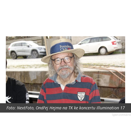
Foto: NextFoto, Ondřej Hejma na TK ke koncertu Illumination 17