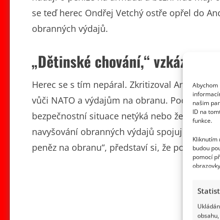
se teď herec Ondřej Vetchý ostře opřel do An
obranných výdajů.
„Dětinské chování,“ vzkázal Ve
Herec se s tím nepáral. Zkritizoval Andreje 
Abychom p
informací
vůči NATO a výdajům na obranu. Podle Vetché
našim par
ID na tom
bezpečnostní situace netýká nebo že si můžeme
funkce.
navyšování obranných výdajů spojuje s obavou
Kliknutím
peněz na obranu“, představí si, že politici hne
budou pou
pomocí př
obrazovky
Statis
Ukládání
obsahu, 