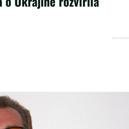
 o Ukrajině rozvířila