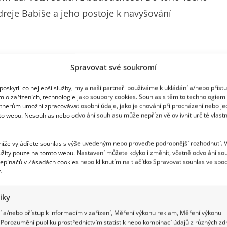
dreje Babiše a jeho postoje k navyšování
tchý
Spravovat své soukromí
Babiše za jeho nejednoznačný přístup k závazkům
oskytli co nejlepší služby, my a naši partneři používáme k ukládání a/nebo příst
m o zařízeních, technologie jako soubory cookies. Souhlas s těmito technologiem
ho je nezodpovědné se tvářit, že se nás
tnerům umožní zpracovávat osobní údaje, jako je chování při procházení nebo j
to webu. Nesouhlas nebo odvolání souhlasu může nepříznivě ovlivnit určité vlastn
 dovolit „chytračit“. Část veřejnosti si však
 z přímého zapojení do války. Když slyší „víc
 níže vyjádřete souhlas s výše uvedeným nebo proveďte podrobnější rozhodnutí. 
d chtějí posílat obyčejné lidi do války.
žity pouze na tomto webu. Nastavení můžete kdykoli změnit, včetně odvolání so
epínačů v Zásadách cookies nebo kliknutím na tlačítko Spravovat souhlas ve spod
.
tiky
 a/nebo přístup k informacím v zařízení, Měření výkonu reklam, Měření výkonu
Porozumění publiku prostřednictvím statistik nebo kombinací údajů z různých zdr