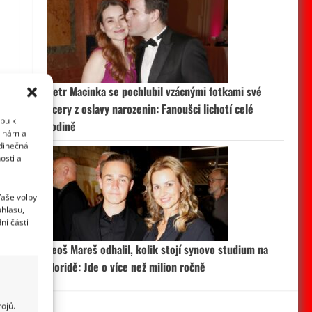
Petr Macinka se pochlubil vzácnými fotkami své
dcery z oslavy narozenin: Fanoušci lichotí celé
upu k
rodině
i nám a
edinečná
osti a
Vaše volby
uhlasu,
ní části
Leoš Mareš odhalil, kolik stojí synovo studium na
Floridě: Jde o více než milion ročně
ojů.