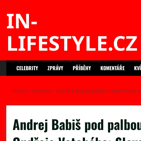
Skip
IN-
to
content
LIFESTYLE.CZ
CELEBRITY
ZPRÁVY
PŘÍBĚHY
KOMENTÁŘE
KV
Domů
Celebrity
Andrej Babiš pod palbou ostré kritiky z
Andrej Babiš pod palbou