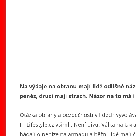
Na výdaje na obranu mají lidé odlišné ná
peněz, druzí mají strach. Názor na to má i
Otázka obrany a bezpečnosti v lidech vyvolává 
In-Lifestyle.cz všimli. Není divu. Válka na Ukr
hádají o peníze na armádu a běžní lidé mají 