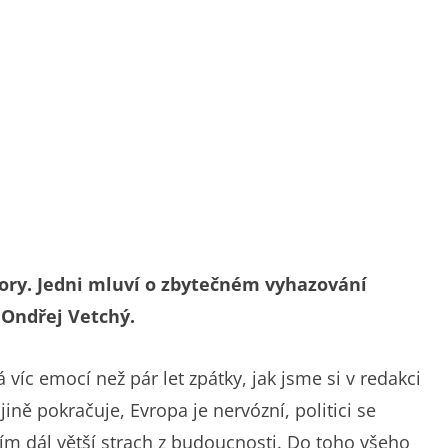
zory. Jedni mluví o zbytečném vyhazování
 Ondřej Vetchý.
víc emocí než pár let zpátky, jak jsme si v redakci
ajině pokračuje, Evropa je nervózní, politici se
čím dál větší strach z budoucnosti. Do toho všeho