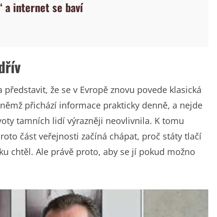
“ a internet se baví
dřív
la představit, že se v Evropě znovu povede klasická
o němž přichází informace prakticky denně, a nejde
oty tamních lidí výrazněji neovlivnila. K tomu
to část veřejnosti začíná chápat, proč státy tlačí
ku chtěl. Ale právě proto, aby se jí pokud možno