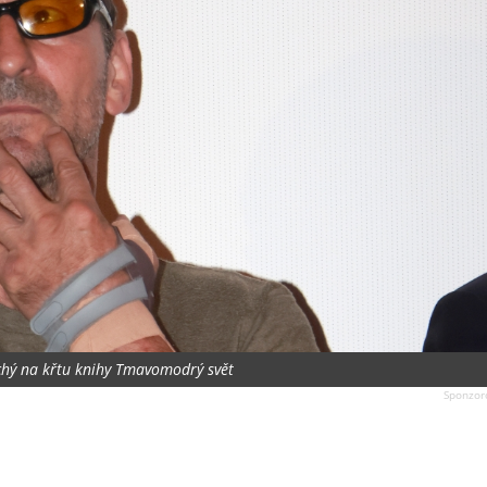
tchý na křtu knihy Tmavomodrý svět