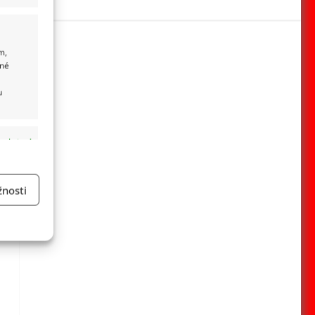
m,
ané
u
 aktivní
nosti
a
 aktivní