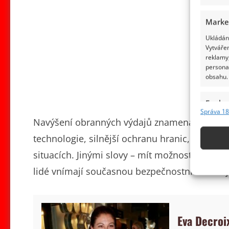
Marke
Ukládání
Vytvářen
reklamy,
persona
obsahu.
Funkc
Správa 18
Přiřazov
Navýšení obranných výdajů znamená předevš
Identifi
technologie, silnější ochranu hranic, kyberb
situacích. Jinými slovy – mít možnost se bráni
Použív
základ
lidé vnímají současnou bezpečnostní situaci j
Zajišt
odstra
Eva Decroix
obsahu