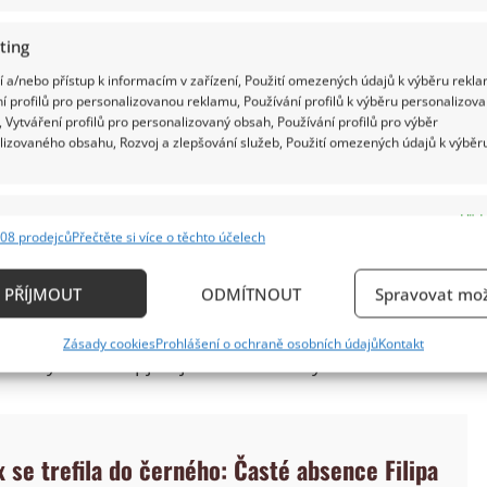
ting
 a/nebo přístup k informacím v zařízení, Použití omezených údajů k výběru rekla
í profilů pro personalizovanou reklamu, Používání profilů k výběru personalizov
 Vytváření profilů pro personalizovaný obsah, Používání profilů pro výběr
lizovaného obsahu, Rozvoj a zlepšování služeb, Použití omezených údajů k výběr
e
Vždy
08 prodejců
Přečtěte si více o těchto účelech
ání a kombinování údajů z jiných zdrojů údajů, Propojení různých zařízení,
ím lepší vybavení armády, modernější
kace zařízení na základě automaticky přenášených informací.
ezpečnost nebo schopnost reagovat v krizových
PŘÍJMOUT
ODMÍTNOUT
Spravovat mož
t, kdyby se situace v Evropě ještě zhoršila. Mnozí
ání přesných údajů o zeměpisné poloze, Identifikace zařízení n
Zásady cookies
Prohlášení o ochraně osobních údajů
Kontakt
ě aktivně požadovaných informací.
ako výrazně napjatější než v minulých letech.
ění bezpečnosti, předcházení a zjišťování podvodů a
ňování chyb, Poskytování a zobrazování reklamy a
Vždy
 se trefila do černého: Časté absence Filipa
, Ukládání a sdělování voleb ochrany osobních údajů.