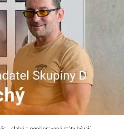
ěc – slabé a nepřipravené státy bývají