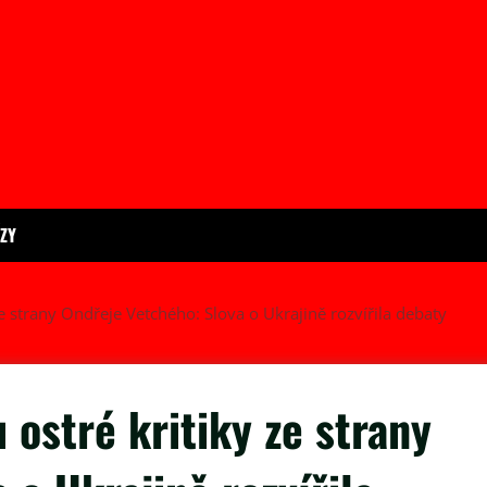
ÍZY
e strany Ondřeje Vetchého: Slova o Ukrajině rozvířila debaty
 ostré kritiky ze strany