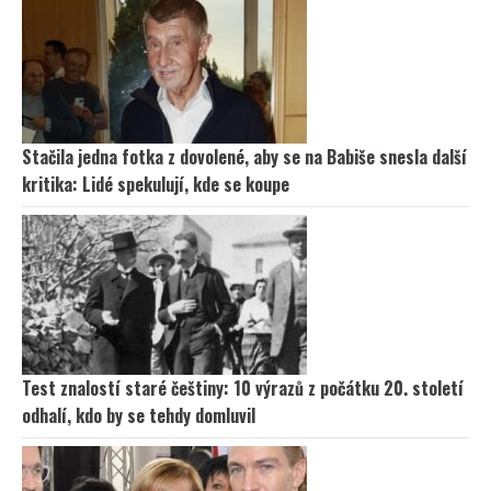
Stačila jedna fotka z dovolené, aby se na Babiše snesla další
kritika: Lidé spekulují, kde se koupe
Test znalostí staré češtiny: 10 výrazů z počátku 20. století
odhalí, kdo by se tehdy domluvil