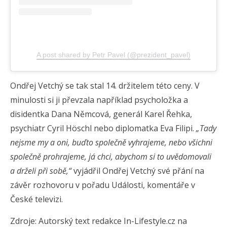
A post shared by Petr Pavel (@prezident_pavel)
Ondřej Vetchý se tak stal 14. držitelem této ceny. V
minulosti si ji převzala například psycholožka a
disidentka Dana Němcová, generál Karel Řehka,
psychiatr Cyril Höschl nebo diplomatka Eva Filipi.
„Tady
nejsme my a oni, buďto společně vyhrajeme, nebo všichni
společně prohrajeme, já chci, abychom si to uvědomovali
a drželi při sobě,“
vyjádřil Ondřej Vetchý své přání na
závěr rozhovoru v pořadu Události, komentáře v
České televizi.
Zdroje: Autorský text redakce In-Lifestyle.cz na