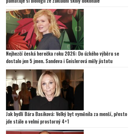
pamatuje si biologii ze základní školy dokonale
Nejhezčí česká herečka roku 2026: Do úzkého výběru se
dostalo jen 5 jmen. Sandeva i Geislerová měly jistotu
Jak bydlí Bára Basiková: Velký byt vyměnila za menší, přesto
jde stále o velmi prostorný 4+1