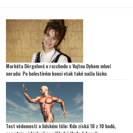
Markéta Děrgelová o rozchodu s Vojtou Dykem mluví
nerada: Po bolestivém konci však také našla lásku
Test vědomostí o lidském těle: Kdo získá 10 z 10 bodů,