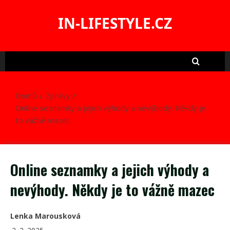
Skip
to
IN-LIFESTYLE.CZ
content
Domů
Zprávy
Online seznamky a jejich výhody a nevýhody. Někdy je
to vážně mazec
Online seznamky a jejich výhody a
nevýhody. Někdy je to vážně mazec
Lenka Marousková