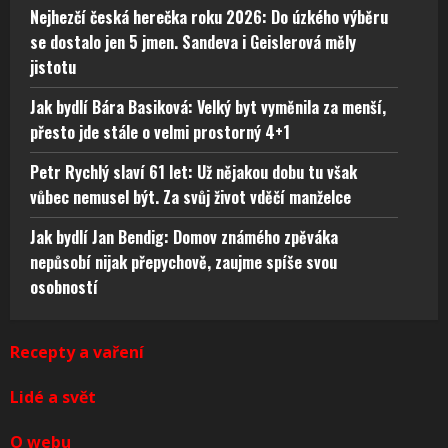
Nejhezčí česká herečka roku 2026: Do úzkého výběru
se dostalo jen 5 jmen. Sandeva i Geislerová měly
jistotu
Jak bydlí Bára Basiková: Velký byt vyměnila za menší,
přesto jde stále o velmi prostorný 4+1
Petr Rychlý slaví 61 let: Už nějakou dobu tu však
vůbec nemusel být. Za svůj život vděčí manželce
Jak bydlí Jan Bendig: Domov známého zpěváka
nepůsobí nijak přepychově, zaujme spíše svou
osobností
Recepty a vaření
Lidé a svět
O webu