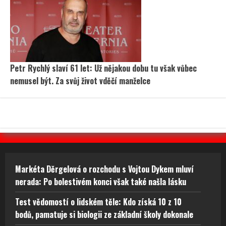
Petr Rychlý slaví 61 let: Už nějakou dobu tu však vůbec
nemusel být. Za svůj život vděčí manželce
Markéta Děrgelová o rozchodu s Vojtou Dykem mluví
nerada: Po bolestivém konci však také našla lásku
Test vědomostí o lidském těle: Kdo získá 10 z 10
bodů, pamatuje si biologii ze základní školy dokonale