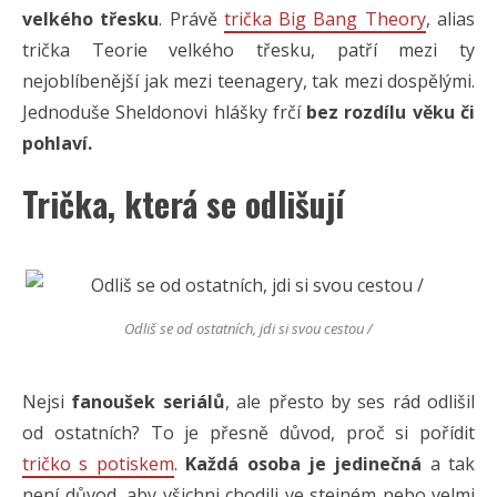
velkého třesku
. Právě
trička Big Bang Theory
, alias
trička Teorie velkého třesku, patří mezi ty
nejoblíbenější jak mezi teenagery, tak mezi dospělými.
Jednoduše Sheldonovi hlášky frčí
bez rozdílu věku či
pohlaví.
Trička, která se odlišují
Odliš se od ostatních, jdi si svou cestou /
Nejsi
fanoušek seriálů
, ale přesto by ses rád odlišil
od ostatních? To je přesně důvod, proč si pořídit
tričko s potiskem
.
Každá osoba je jedinečná
a tak
není důvod, aby všichni chodili ve stejném nebo velmi