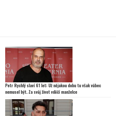
Petr Rychlý slaví 61 let: Už nějakou dobu tu však vůbec
nemusel být. Za svůj život vděčí manželce