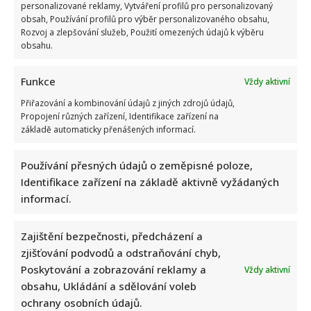
Celebrity
personalizované reklamy, Vytváření profilů pro personalizovaný
obsah, Používání profilů pro výběr personalizovaného obsahu,
Rozvoj a zlepšování služeb, Použití omezených údajů k výběru
Ondřej Sokol utekl před českými vedry do Skotska. S
obsahu.
dětmi se vyfotil v nádherné přírodě
Funkce
9. 8. 2026
Vždy aktivní
Přiřazování a kombinování údajů z jiných zdrojů údajů,
Propojení různých zařízení, Identifikace zařízení na
základě automaticky přenášených informací.
Používání přesných údajů o zeměpisné poloze,
Identifikace zařízení na základě aktivně vyžádaných
informací.
Zajištění bezpečnosti, předcházení a
Celebrity
Zajímavosti
zjišťování podvodů a odstraňování chyb,
Poskytování a zobrazování reklamy a
Vždy aktivní
Kvíz pro fanoušky Alana Aldy: Je čas zavzpomínat na
obsahu, Ukládání a sdělování voleb
slavného herce a postavu Hawkeyho Pierce
ochrany osobních údajů.