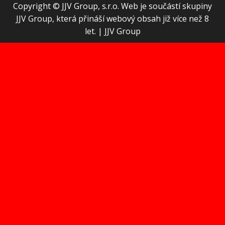
Copyright © JJV Group, s.r.o. Web je součástí skupiny
JJV Group, která přináší webový obsah již více než 8
let.
|
JJV Group