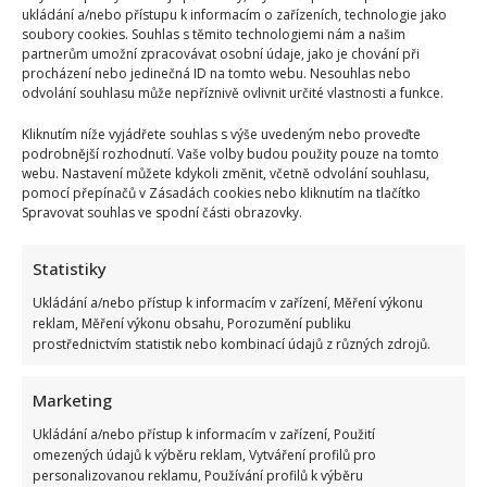
ukládání a/nebo přístupu k informacím o zařízeních, technologie jako
soubory cookies. Souhlas s těmito technologiemi nám a našim
partnerům umožní zpracovávat osobní údaje, jako je chování při
procházení nebo jedinečná ID na tomto webu. Nesouhlas nebo
odvolání souhlasu může nepříznivě ovlivnit určité vlastnosti a funkce.
Celebrity
Kliknutím níže vyjádřete souhlas s výše uvedeným nebo proveďte
Jak bydlí Jan Bendig: Domov známého zpěváka
podrobnější rozhodnutí. Vaše volby budou použity pouze na tomto
webu. Nastavení můžete kdykoli změnit, včetně odvolání souhlasu,
nepůsobí nijak přepychově, zaujme spíše svou
pomocí přepínačů v Zásadách cookies nebo kliknutím na tlačítko
osobností
Spravovat souhlas ve spodní části obrazovky.
9. 8. 2026
Statistiky
Ukládání a/nebo přístup k informacím v zařízení, Měření výkonu
reklam, Měření výkonu obsahu, Porozumění publiku
prostřednictvím statistik nebo kombinací údajů z různých zdrojů.
Marketing
Ukládání a/nebo přístup k informacím v zařízení, Použití
omezených údajů k výběru reklam, Vytváření profilů pro
personalizovanou reklamu, Používání profilů k výběru