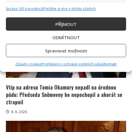
9. 8. 2026
Správa 1814 prodejců
Přečtěte si více o těchto účelech
PŘÍJMOUT
ODMÍTNOUT
Spravovat možnosti
Zásady cookies
Prohlášení o ochraně osobních údajů
Kontakt
Celebrity
Vtip na adresu Tomia Okamury nepadl na úrodnou
půdu: Předseda Sněmovny ho nepochopil a akorát se
ztrapnil
8. 8. 2026