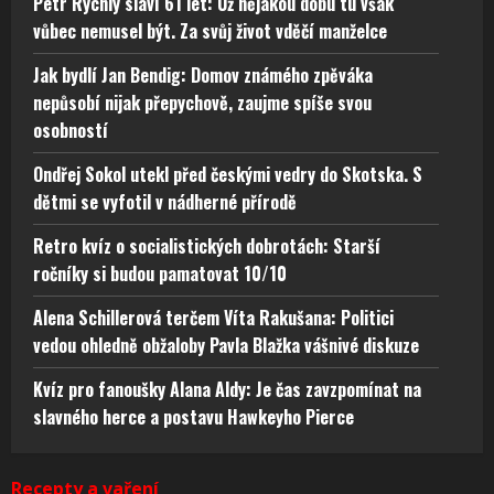
Petr Rychlý slaví 61 let: Už nějakou dobu tu však
vůbec nemusel být. Za svůj život vděčí manželce
Jak bydlí Jan Bendig: Domov známého zpěváka
nepůsobí nijak přepychově, zaujme spíše svou
osobností
Ondřej Sokol utekl před českými vedry do Skotska. S
dětmi se vyfotil v nádherné přírodě
Retro kvíz o socialistických dobrotách: Starší
ročníky si budou pamatovat 10/10
Alena Schillerová terčem Víta Rakušana: Politici
vedou ohledně obžaloby Pavla Blažka vášnivé diskuze
Kvíz pro fanoušky Alana Aldy: Je čas zavzpomínat na
slavného herce a postavu Hawkeyho Pierce
Recepty a vaření