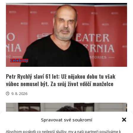
Celebrity
Petr Rychlý slaví 61 let: Už nějakou dobu tu však
vůbec nemusel být. Za svůj život vděčí manželce
9. 8. 2026
Spravovat své soukromí
Abychom poskytli co nejlepší služby, my a naši partneři používáme k