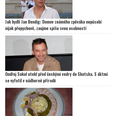
Jak bydlí Jan Bendig: Domov známého zpěváka nepůsobí
nijak přepychově, zaujme spíše svou osobností
Ondřej Sokol utekl před českými vedry do Skotska. S dětmi
se vyfotil v nádherné přírodě