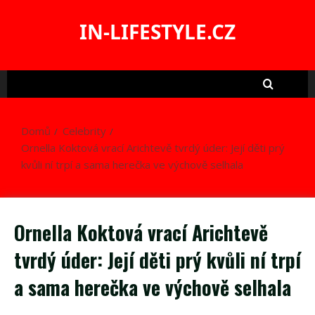
Skip
to
IN-LIFESTYLE.CZ
content
Domů
Celebrity
Ornella Koktová vrací Arichtevě tvrdý úder: Její děti prý
kvůli ní trpí a sama herečka ve výchově selhala
Ornella Koktová vrací Arichtevě
tvrdý úder: Její děti prý kvůli ní trpí
a sama herečka ve výchově selhala