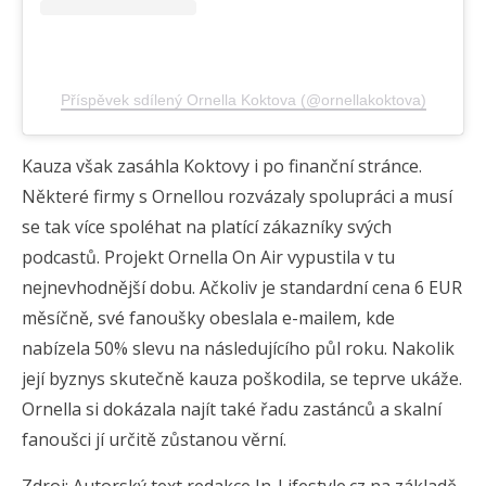
Příspěvek sdílený Ornella Koktova (@ornellakoktova)
Kauza však zasáhla Koktovy i po finanční stránce.
Některé firmy s Ornellou rozvázaly spolupráci a musí
se tak více spoléhat na platící zákazníky svých
podcastů. Projekt Ornella On Air vypustila v tu
nejnevhodnější dobu. Ačkoliv je standardní cena 6 EUR
měsíčně, své fanoušky obeslala e-mailem, kde
nabízela 50% slevu na následujícího půl roku. Nakolik
její byznys skutečně kauza poškodila, se teprve ukáže.
Ornella si dokázala najít také řadu zastánců a skalní
fanoušci jí určitě zůstanou věrní.
Zdroj: Autorský text redakce In-Lifestyle.cz na základě