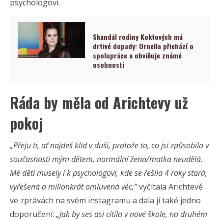
psychologovi.
Skandál rodiny Koktových má
drtivé dopady: Ornella přichází o
spolupráce a obviňuje známé
osobnosti
Ráda by měla od Arichtevy už
pokoj
„Přeju ti, ať najdeš klid v duši, protože to, co jsi způsobila v
současnosti mým dětem, normální žena/matka neudělá.
Mé děti musely i k psychologovi, kde se řešila 4 roky stará,
vyřešená a milionkrát omluvená věc,“
vyčítala Arichtevě
ve zprávách na svém instagramu a dala jí také jedno
doporučení:
„Jak by ses asi cítila v nové škole, na druhém