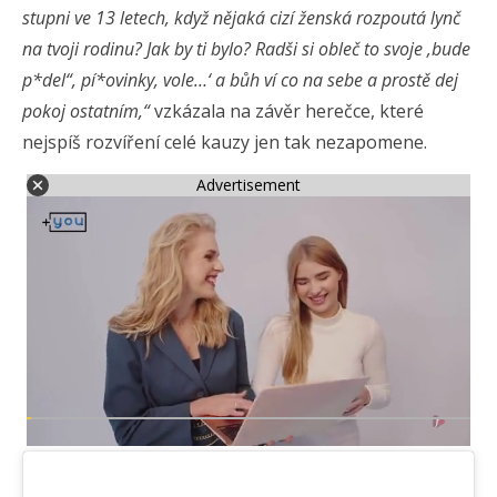
stupni ve 13 letech, když nějaká cizí ženská rozpoutá lynč
na tvoji rodinu? Jak by ti bylo? Radši si obleč to svoje ‚bude
p*del“, pí*ovinky, vole…‘ a bůh ví co na sebe a prostě dej
pokoj ostatním,“
vzkázala na závěr herečce, které
nejspíš rozvíření celé kauzy jen tak nezapomene.
Advertisement