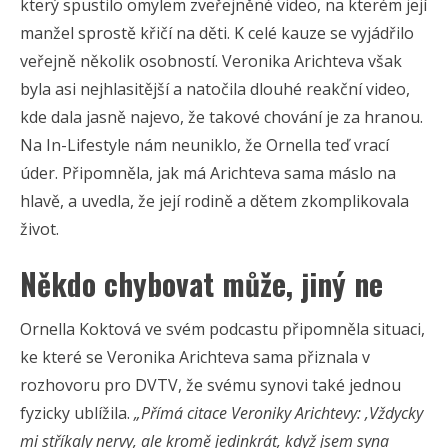
který spustilo omylem zveřejněné video, na kterém její
manžel sprostě křičí na děti. K celé kauze se vyjádřilo
veřejně několik osobností. Veronika Arichteva však
byla asi nejhlasitější a natočila dlouhé reakční video,
kde dala jasně najevo, že takové chování je za hranou.
Na In-Lifestyle nám neuniklo, že Ornella teď vrací
úder. Připomněla, jak má Arichteva sama máslo na
hlavě, a uvedla, že její rodině a dětem zkomplikovala
život.
Někdo chybovat může, jiný ne
Ornella Koktová ve svém podcastu připomněla situaci,
ke které se Veronika Arichteva sama přiznala v
rozhovoru pro DVTV, že svému synovi také jednou
fyzicky ublížila.
„Přímá citace Veroniky Arichtevy: ‚Vždycky
mi stříkaly nervy, ale kromě jedinkrát, když jsem syna