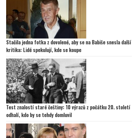
Stačila jedna fotka z dovolené, aby se na Babiše snesla další
kritika: Lidé spekulují, kde se koupe
Test znalostí staré češtiny: 10 výrazů z počátku 20. století
odhalí, kdo by se tehdy domluvil