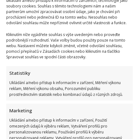
ukládání a/nebo přístupu k informacím o zařízeních, technologie jako
soubory cookies. Souhlas s těmito technologiemi nám a našim
partnerům umožní zpracovávat osobní údaje, jako je chování při
procházení nebo jedinečná ID na tomto webu. Nesouhlas nebo
odvolání souhlasu může nepříznivě ovlivnit určité vlastnosti a funkce.
Kliknutím níže vyjádřete souhlas s výše uvedeným nebo proveďte
podrobnější rozhodnutí. Vaše volby budou použity pouze na tomto
webu. Nastavení můžete kdykoli změnit, včetně odvolání souhlasu,
pomocí přepínačů v Zásadách cookies nebo kliknutím na tlačítko
Spravovat souhlas ve spodní části obrazovky.
Statistiky
Ukládání a/nebo přístup k informacím v zařízení, Měření výkonu
reklam, Měření výkonu obsahu, Porozumění publiku
prostřednictvím statistik nebo kombinací údajů z různých zdrojů.
Marketing
Ukládání a/nebo přístup k informacím v zařízení, Použití
omezených údajů k výběru reklam, Vytváření profilů pro
personalizovanou reklamu, Používání profilů k výběru
personalizované reklamy, Vytváření profilů pro personalizovaný