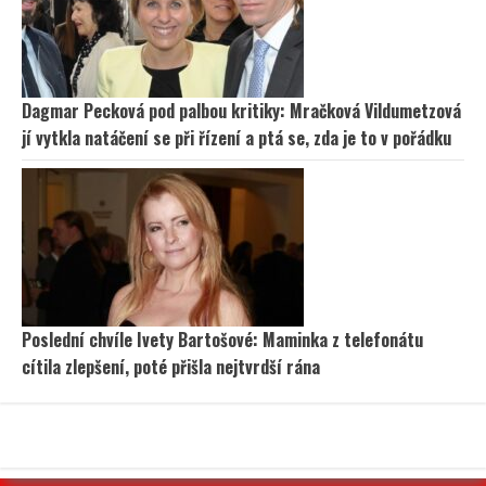
Dagmar Pecková pod palbou kritiky: Mračková Vildumetzová
jí vytkla natáčení se při řízení a ptá se, zda je to v pořádku
Poslední chvíle Ivety Bartošové: Maminka z telefonátu
cítila zlepšení, poté přišla nejtvrdší rána