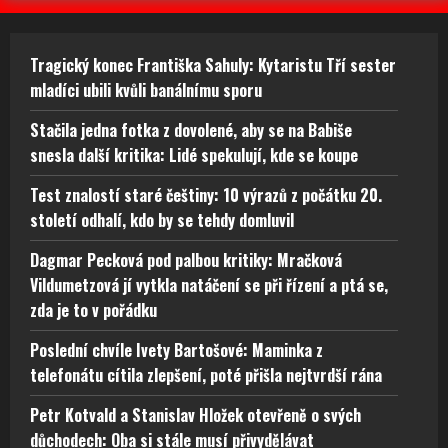
Tragický konec Františka Sahuly: Kytaristu Tří sester
mladíci ubili kvůli banálnímu sporu
Stačila jedna fotka z dovolené, aby se na Babiše
snesla další kritika: Lidé spekulují, kde se koupe
Test znalostí staré češtiny: 10 výrazů z počátku 20.
století odhalí, kdo by se tehdy domluvil
Dagmar Pecková pod palbou kritiky: Mračková
Vildumetzová jí vytkla natáčení se při řízení a ptá se,
zda je to v pořádku
Poslední chvíle Ivety Bartošové: Maminka z
telefonátu cítila zlepšení, poté přišla nejtvrdší rána
Petr Kotvald a Stanislav Hložek otevřeně o svých
důchodech: Oba si stále musí přivydělávat