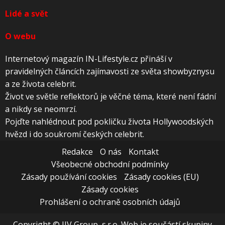
Lidé a svět
O webu
Internetový magazín IN-Lifestyle.cz přináší v
pravidelných článcích zajímavosti ze světa showbyznysu
a ze života celebrit.
Život ve světle reflektorů je věčné téma, které není fádní
a nikdy se neomrzí.
Pojďte nahlédnout pod pokličku života Hollywoodských
hvězd i do soukromí českých celebrit.
Redakce
O nás
Kontakt
Všeobecné obchodní podmínky
Zásady používání cookies
Zásady cookies (EU)
Zásady cookies
Prohlášení o ochraně osobních údajů
Copyright © JJV Group, s.r.o. Web je součástí skupiny