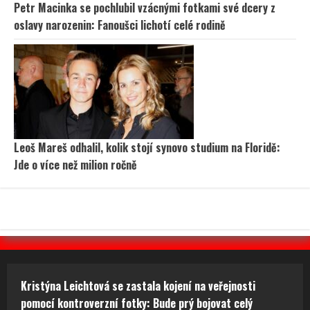
Petr Macinka se pochlubil vzácnými fotkami své dcery z
oslavy narozenin: Fanoušci lichotí celé rodině
Leoš Mareš odhalil, kolik stojí synovo studium na Floridě:
Jde o více než milion ročně
Kristýna Leichtová se zastala kojení na veřejnosti
pomocí kontroverzní fotky: Bude prý bojovat celý