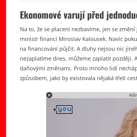
Ekonomové varují před jednod
Na to, že se placení nezbavíme, jen se změní
ministr financí Miroslav Kalousek. Navíc pok
na financování půjčit. A dluhy nejsou nic jin
nezaplatíme dnes, můžeme zaplatit později.
daňovými změnami. Proto mnoho lidí nechápe,
způsobem, jako by existovala nějaká třetí ces
Adv