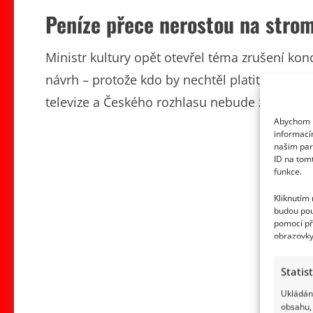
Peníze přece nerostou na stro
Ministr kultury opět otevřel téma zrušení kon
návrh – protože kdo by nechtěl platit méně?
televize a Českého rozhlasu nebude z poplatků
Abychom p
informací
našim par
ID na tom
funkce.
Kliknutím
budou pou
pomocí př
obrazovky
Statis
Ukládání
obsahu, 