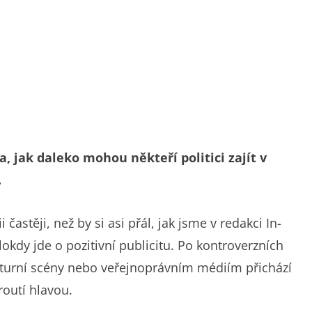
, jak daleko mohou někteří politici zajít v
.
astěji, než by si asi přál, jak jsme v redakci In-
okdy jde o pozitivní publicitu. Po kontroverzních
turní scény nebo veřejnoprávním médiím přichází
outí hlavou.