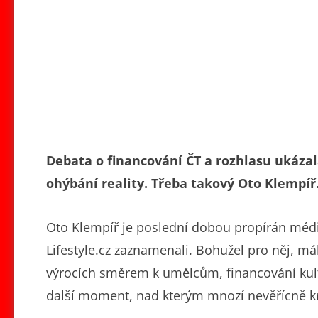
Debata o financování ČT a rozhlasu ukázala
ohýbání reality. Třeba takový Oto Klempíř
Oto Klempíř je poslední dobou propírán médii č
Lifestyle.cz zaznamenali. Bohužel pro něj, mál
výrocích směrem k umělcům, financování kul
další moment, nad kterým mnozí nevěřícně kr