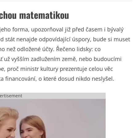
uchou matematikou
 jeho forma, upozorňoval již před časem i bývalý
ud stát nenajde odpovídající úspory, bude si muset
ého než odložené účty. Řečeno lidsky: co
 Ať už vyšším zadlužením země, nebo budoucími
 proč ministr kultury prezentuje celou věc
ta financování, o které dosud nikdo neslyšel.
ertisement