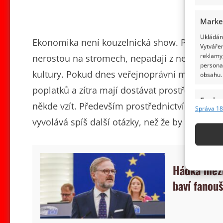
Marke
Ukládání
Ekonomika není kouzelnická show. Peníze pro 
Vytvářen
reklamy,
nerostou na stromech, nepadají z nebe a neo
persona
kultury. Pokud dnes veřejnoprávní média dos
obsahu.
poplatků a zítra mají dostávat prostředky ze st
Funkc
někde vzít. Především prostřednictvím daní, 
Správa 18
Přiřazov
vyvolává spíš další otázky, než že by uklidňov
Identifi
Použív
základ
Hádka mezi
baví fanou
Zajišt
odstra
obsahu