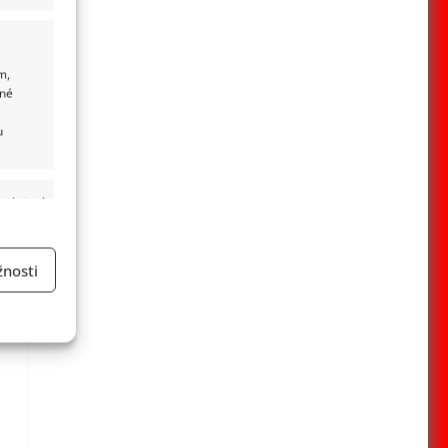
m,
ané
u
 aktivní
nosti
a
 aktivní