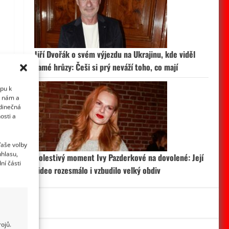
Jiří Dvořák o svém výjezdu na Ukrajinu, kde viděl
samé hrůzy: Češi si prý neváží toho, co mají
upu k
i nám a
edinečná
osti a
Vaše volby
uhlasu,
Bolestivý moment Ivy Pazderkové na dovolené: Její
ní části
video rozesmálo i vzbudilo velký obdiv
ojů.