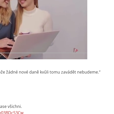
tože žádné nové daně kvůli tomu zavádět nebudeme.“
zase všichni.
m/v03BDc53Cw