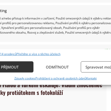
ting
 a/nebo přístup k informacím v zařízení, Použití omezených údajů k výběru rekla
stát nevznikají lusknutím prstu. A bohužel
í profilů pro personalizovanou reklamu, Používání profilů k výběru personalizov
 Vytváření profilů pro personalizovaný obsah, Používání profilů pro výběr
bjevují se záhadně pod polštářem ministerstva
lizovaného obsahu, Rozvoj a zlepšování služeb, Použití omezených údajů k výběr
távají peníze prostřednictvím koncesionářských
átního rozpočtu, logika říká jediné: stát je musí
e
Vždy
odvodů a dalších příjmů. Klempířovo vysvětlení tak
14 prodejců
Přečtěte si více o těchto účelech
ání a kombinování údajů z jiných zdrojů údajů, Propojení různých zařízení,
alo.
kace zařízení na základě automaticky přenášených informací.
PŘÍJMOUT
ODMÍTNOUT
Spravovat mož
ání přesných údajů o zeměpisné poloze, Identifikace zařízení n
Zásady cookies
Prohlášení o ochraně osobních údajů
Kontakt
ě aktivně vyžádaných informací.
 Fialou a Turkem eskaluje: Vládní zmocněnec
šky protiútokem s fotokoláží
ění bezpečnosti, předcházení a zjišťování podvodů a
ňování chyb, Poskytování a zobrazování reklamy a
Vždy
, Ukládání a sdělování voleb ochrany osobních údajů.