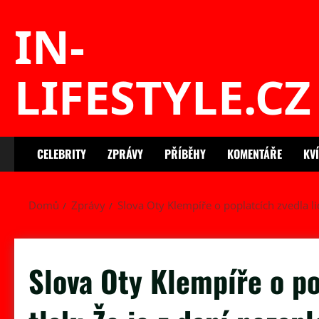
Skip
IN-
to
content
LIFESTYLE.CZ
CELEBRITY
ZPRÁVY
PŘÍBĚHY
KOMENTÁŘE
KV
Domů
Zprávy
Slova Oty Klempíře o poplatcích zvedla li
Slova Oty Klempíře o po