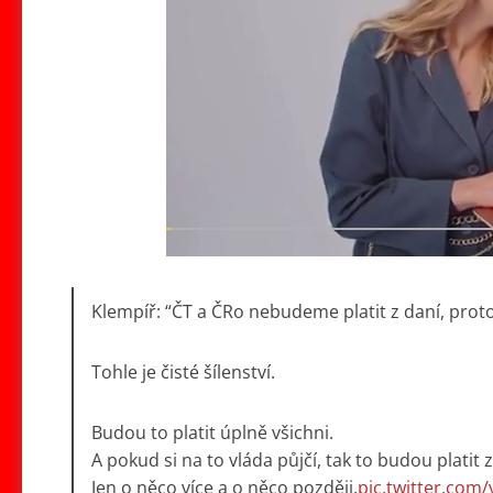
Klempíř: “ČT a ČRo nebudeme platit z daní, pro
Tohle je čisté šílenství.
Budou to platit úplně všichni.
A pokud si na to vláda půjčí, tak to budou platit 
Jen o něco více a o něco později.
pic.twitter.co