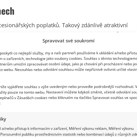
mech
cesionářských poplatků. Takový zdánlivě atraktivní
 Nicméně když zazní argument, že financování České
Spravovat své soukromí
, ale zároveň ani z daní, už je to trochu problém.
oskytli co nejlepší služby, my a naši partneři používáme k ukládání a/nebo příst
m o zařízeních, technologie jako soubory cookies. Souhlas s těmito technologiem
tnerům umožní zpracovávat osobní údaje, jako je chování při procházení nebo j
to webu. Nesouhlas nebo odvolání souhlasu může nepříznivě ovlivnit určité vlastn
 níže vyjádřete souhlas s výše uvedeným nebo proveďte podrobnější rozhodnutí. 
žity pouze na tomto webu. Nastavení můžete kdykoli změnit, včetně odvolání so
epínačů v Zásadách cookies nebo kliknutím na tlačítko Spravovat souhlas ve spod
.
tiky
 a/nebo přístup k informacím v zařízení, Měření výkonu reklam, Měření výkonu
Porozumění publiku prostřednictvím statistik nebo kombinací údajů z různých zdr