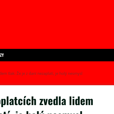
ÍZY
dem tlak: Že je z daní nezaplatí, je holý nesmysl
platcích zvedla lidem