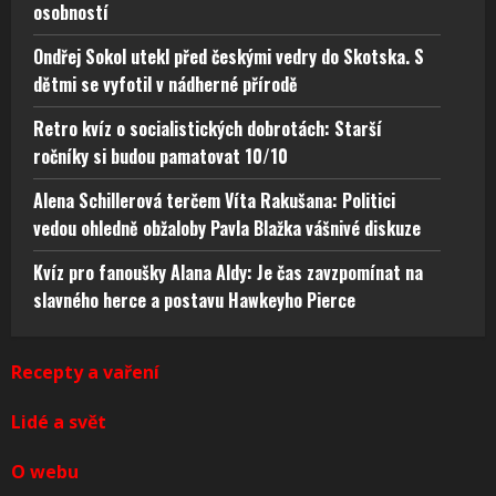
osobností
Ondřej Sokol utekl před českými vedry do Skotska. S
dětmi se vyfotil v nádherné přírodě
Retro kvíz o socialistických dobrotách: Starší
ročníky si budou pamatovat 10/10
Alena Schillerová terčem Víta Rakušana: Politici
vedou ohledně obžaloby Pavla Blažka vášnivé diskuze
Kvíz pro fanoušky Alana Aldy: Je čas zavzpomínat na
slavného herce a postavu Hawkeyho Pierce
Recepty a vaření
Lidé a svět
O webu