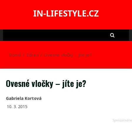
Skip
to
IN-LIFESTYLE.CZ
content
Domů
Zdraví
Ovesné vločky – jíte je?
Ovesné vločky – jíte je?
Gabriela Kortová
10. 3. 2015