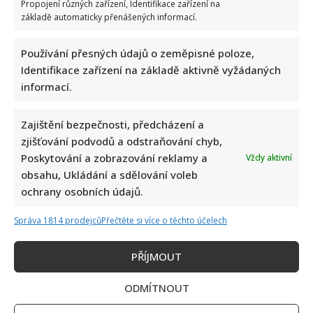
Propojení různých zařízení, Identifikace zařízení na
9. 8. 2026
základě automaticky přenášených informací.
Používání přesných údajů o zeměpisné poloze,
Identifikace zařízení na základě aktivně vyžádaných
informací.
Zajištění bezpečnosti, předcházení a
zjišťování podvodů a odstraňování chyb,
Poskytování a zobrazování reklamy a
Vždy aktivní
Celebrity
Zajímavosti
obsahu, Ukládání a sdělování voleb
ochrany osobních údajů.
Kvíz pro fanoušky Alana Aldy: Je čas zavzpomínat na
slavného herce a postavu Hawkeyho Pierce
Správa 1814 prodejců
Přečtěte si více o těchto účelech
9. 8. 2026
PŘÍJMOUT
ODMÍTNOUT