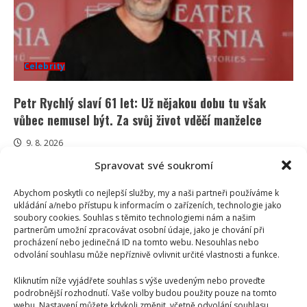
Celebrity
Petr Rychlý slaví 61 let: Už nějakou dobu tu však
vůbec nemusel být. Za svůj život vděčí manželce
9. 8. 2026
Spravovat své soukromí
Abychom poskytli co nejlepší služby, my a naši partneři používáme k
ukládání a/nebo přístupu k informacím o zařízeních, technologie jako
soubory cookies. Souhlas s těmito technologiemi nám a našim
partnerům umožní zpracovávat osobní údaje, jako je chování při
procházení nebo jedinečná ID na tomto webu. Nesouhlas nebo
odvolání souhlasu může nepříznivě ovlivnit určité vlastnosti a funkce.
Kliknutím níže vyjádřete souhlas s výše uvedeným nebo proveďte
podrobnější rozhodnutí. Vaše volby budou použity pouze na tomto
Celebrity
webu. Nastavení můžete kdykoli změnit, včetně odvolání souhlasu,