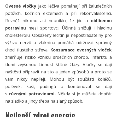
Ovesné vločky
jako léčiva pomáhají při žaludečních
potížích, kožních ekzémech a při rekonvalescenci.
Rovněž nikomu asi neuniklo, že jde o
oblíbenou
potravinu
mezi sportovci. Účinně snižují i hladinu
cholesterolu. Obsažený lecitin je nepostradatelný pro
výživu nervů a vláknina pomáhá udržovat správný
chod tlustého střeva.
Konzumace ovesných vloček
zmírňuje riziko vzniku srdečních chorob, infarktu a
tlumí zvýšenou činnost štítné žlázy. Vločky se dají
naštěstí připravit na sto a jeden způsobů a proto se
vám nikdy nepřejí. Mohou být součástí koláčů,
polévek, kaší, pudingů a kombinovat se dají
s
různými potravinami.
Někdy si je můžete dopřát
na sladko a jindy třeba na slaný způsob.
Nejlepší zdroj energie