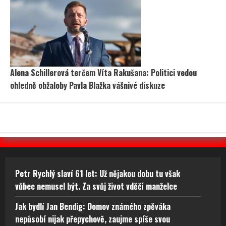
Alena Schillerová terčem Víta Rakušana: Politici vedou
ohledně obžaloby Pavla Blažka vášnivé diskuze
Petr Rychlý slaví 61 let: Už nějakou dobu tu však
vůbec nemusel být. Za svůj život vděčí manželce
Jak bydlí Jan Bendig: Domov známého zpěváka
nepůsobí nijak přepychově, zaujme spíše svou