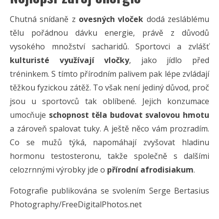
Chutná snídaně z
ovesných vloček
dodá zesláblému
tělu pořádnou dávku energie, právě z důvodů
vysokého množství sacharidů. Sportovci a zvlášť
kulturisté využívají vločky
, jako jídlo před
tréninkem. S tímto přírodním palivem pak lépe zvládají
těžkou fyzickou zátěž. To však není jediný důvod, proč
jsou u sportovců tak oblíbené. Jejich konzumace
umocňuje
schopnost těla budovat svalovou hmotu
a zároveň spalovat tuky. A ještě něco vám prozradím.
Co se mužů týká, napomáhají zvyšovat hladinu
hormonu testosteronu, takže společně s dalšími
celozrnnými výrobky jde o
přírodní afrodisiakum
.
Fotografie publikována se svolením Serge Bertasius
Photography/FreeDigitalPhotos.net