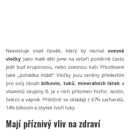
Neexistuje snad člověk, který by neznal
ovesné
vločky
. Jako malé děti jsme na večeři poměrně často
jedli buď krupicovou, nebo ovesnou kaši. Přezdívané
také „pohádka mládí“. Vločky jsou ceněny především
pro svůj obsah
bílkovin, tuků, minerálních látek
a
vitamínů skupiny B. Je v nich přítomen fosfor, lecitin,
železo a vápník. Přibližně se skládají z 67% sacharidů,
14% bílkovin a zbytek tvoří tuky.
Mají příznivý vliv na zdraví