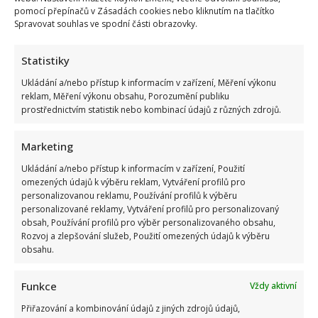
pomocí přepínačů v Zásadách cookies nebo kliknutím na tlačítko
Spravovat souhlas ve spodní části obrazovky.
Jak bydlí Jan Bendig: Domov známého zpěváka
nepůsobí nijak přepychově, zaujme spíše svou
Statistiky
osobností
Ukládání a/nebo přístup k informacím v zařízení, Měření výkonu
9. 8. 2026
reklam, Měření výkonu obsahu, Porozumění publiku
prostřednictvím statistik nebo kombinací údajů z různých zdrojů.
Marketing
Ukládání a/nebo přístup k informacím v zařízení, Použití
omezených údajů k výběru reklam, Vytváření profilů pro
personalizovanou reklamu, Používání profilů k výběru
personalizované reklamy, Vytváření profilů pro personalizovaný
obsah, Používání profilů pro výběr personalizovaného obsahu,
Rozvoj a zlepšování služeb, Použití omezených údajů k výběru
Celebrity
obsahu.
Ondřej Sokol utekl před českými vedry do Skotska. S
Funkce
Vždy aktivní
dětmi se vyfotil v nádherné přírodě
Přiřazování a kombinování údajů z jiných zdrojů údajů,