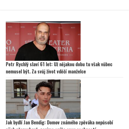
Petr Rychlý slaví 61 let: Už nějakou dobu tu však vůbec
nemusel být. Za svůj život vděčí manželce
Jak bydlí Jan Bendig: Domov známého zpěváka nepůsobí