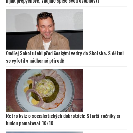
nijak přepychově, zaujme spíše svou osobností
Ondřej Sokol utekl před českými vedry do Skotska. S dětmi
se vyfotil v nádherné přírodě
Retro kvíz o socialistických dobrotách: Starší ročníky si
budou pamatovat 10/10