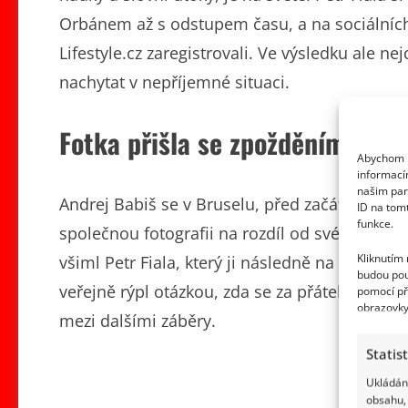
Orbánem až s odstupem času, a na sociálních s
Lifestyle.cz zaregistrovali. Ve výsledku ale n
nachytat v nepříjemné situaci.
Fotka přišla se zpožděním a Fia
Abychom p
informací
našim par
Andrej Babiš se v Bruselu, před začátkem su
ID na tom
funkce.
společnou fotografii na rozdíl od svého protě
Kliknutím
všiml Petr Fiala, který ji následně na svých
soc
budou pou
veřejně rýpl otázkou, zda se za přátelství s Or
pomocí př
obrazovky
mezi dalšími záběry.
Statis
Ukládání
obsahu, 