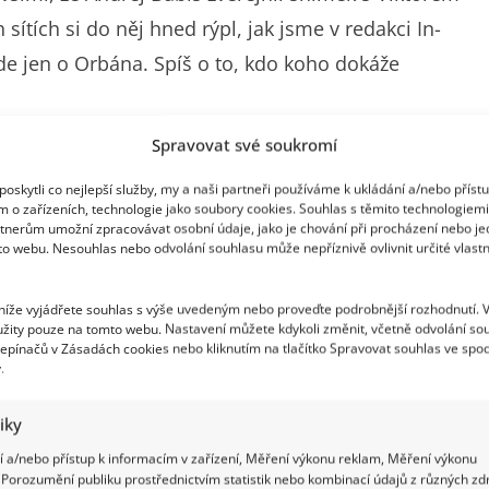
ítích si do něj hned rýpl, jak jsme v redakci In-
ejde jen o Orbána. Spíš o to, kdo koho dokáže
Spravovat své soukromí
la byl připravený
oskytli co nejlepší služby, my a naši partneři používáme k ukládání a/nebo příst
m o zařízeních, technologie jako soubory cookies. Souhlas s těmito technologiem
tnerům umožní zpracovávat osobní údaje, jako je chování při procházení nebo j
mmitu EU, setkal s Viktorem Orbánem, jenže
to webu. Nesouhlas nebo odvolání souhlasu může nepříznivě ovlivnit určité vlastn
jšku neukázal hned v tu dobu. Této prodlevy si
 níže vyjádřete souhlas s výše uvedeným nebo proveďte podrobnější rozhodnutí. 
iálních sítích
využil pro svůj útok. Do rivala si
žity pouze na tomto webu. Nastavení můžete kdykoli změnit, včetně odvolání so
bánem už stydí. Babiš fotografii doplnil až později,
epínačů v Zásadách cookies nebo kliknutím na tlačítko Spravovat souhlas ve spod
.
tiky
 a/nebo přístup k informacím v zařízení, Měření výkonu reklam, Měření výkonu
Porozumění publiku prostřednictvím statistik nebo kombinací údajů z různých zdr