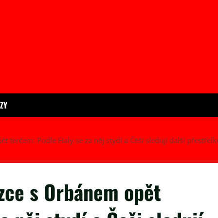
ÍZY
 terčem: Podle Fialy se za něj stydí a Češi sledují další přestřelk
ůzce s Orbánem opět