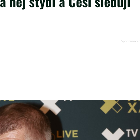
a něj stydí a Češi sledují