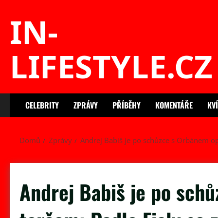
Skip
IN-
to
content
LIFESTYLE.CZ
CELEBRITY
ZPRÁVY
PŘÍBĚHY
KOMENTÁŘE
KV
Domů
Zprávy
Andrej Babiš je po schůzce s Orbánem opět
Andrej Babiš je po sch