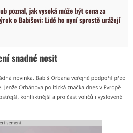
ub poznal, jak vysoká může být cena za
ýrok o Babišovi: Lidé ho nyní sprostě urážejí
ení snadné nosit
žádná novinka. Babiš Orbána veřejně podpořil před
. Jenže Orbánova politická značka dnes v Evropě
střejší, konfliktnější a pro část voličů i vysloveně
ertisement