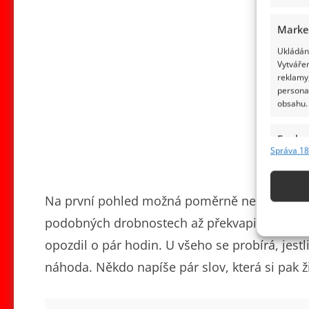
Marke
Ukládání
Vytvářen
reklamy,
persona
obsahu.
Funkc
Správa 18
Přiřazov
Identifi
Na první pohled možná poměrně neškodná slov
Použív
podobných drobnostech až překvapivě často. Kd
základ
opozdil o pár hodin. U všeho se probírá, jestl
Zajišt
náhoda. Někdo napíše pár slov, která si pak ži
odstra
obsahu