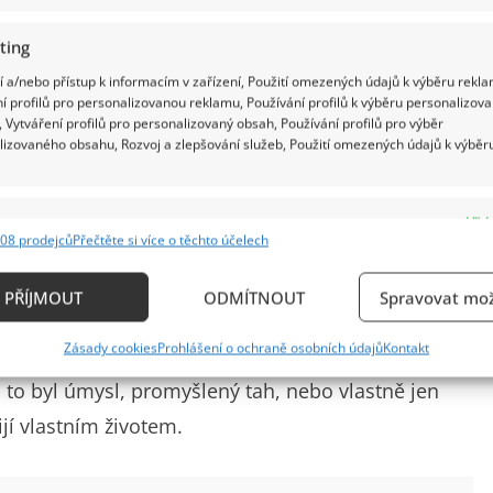
ting
 a/nebo přístup k informacím v zařízení, Použití omezených údajů k výběru rekla
í profilů pro personalizovanou reklamu, Používání profilů k výběru personalizov
 Vytváření profilů pro personalizovaný obsah, Používání profilů pro výběr
lizovaného obsahu, Rozvoj a zlepšování služeb, Použití omezených údajů k výběr
e
Vždy
08 prodejců
Přečtěte si více o těchto účelech
ání a kombinování údajů z jiných zdrojů údajů, Propojení různých zařízení,
kace zařízení na základě automaticky přenášených informací.
PŘÍJMOUT
ODMÍTNOUT
Spravovat mož
a. Jenže dnešní politika stojí právě na
ání přesných údajů o zeměpisné poloze, Identifikace zařízení n
Zásady cookies
Prohlášení o ochraně osobních údajů
Kontakt
o co zveřejnil dřív, kdo chvíli mlčel, kdo se
ě aktivně požadovaných informací.
i to byl úmysl, promyšlený tah, nebo vlastně jen
ění bezpečnosti, předcházení a zjišťování podvodů a
jí vlastním životem.
ňování chyb, Poskytování a zobrazování reklamy a
Vždy
, Ukládání a sdělování voleb ochrany osobních údajů.