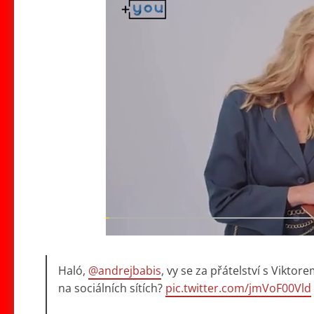
Haló,
@andrejbabis
, vy se za přátelství s Vikt
na sociálních sítích?
pic.twitter.com/jmVoF00Vld