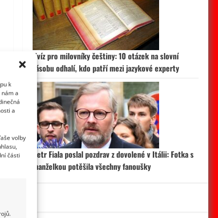
Kvíz pro milovníky češtiny: 10 otázek na slovní
zásobu odhalí, kdo patří mezi jazykové experty
upu k
i nám a
edinečná
osti a
Vaše volby
uhlasu,
Petr Fiala poslal pozdrav z dovolené v Itálii: Fotka s
ní části
manželkou potěšila všechny fanoušky
ojů.