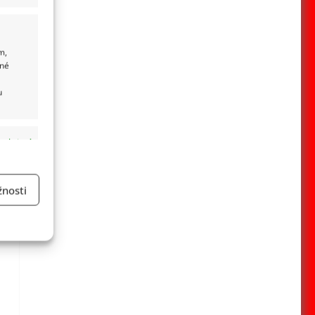
m,
ané
u
 aktivní
nosti
a
 aktivní