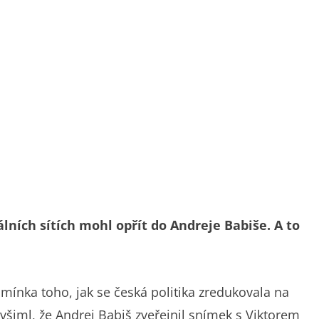
iálních sítích mohl opřít do Andreje Babiše. A to
pomínka toho, jak se česká politika zredukovala na
i všiml, že Andrej Babiš zveřejnil snímek s Viktorem