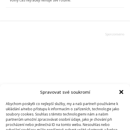
volný čas nejraději věnuje své rodině.
Spravovat své soukromí
Abychom poskytli co nejlepší služby, my a naši partneři používáme k
ukládání a/nebo přístupu k informacím o zařízeních, technologie jako
soubory cookies. Souhlas s těmito technologiemi nám a našim
partnerům umožní zpracovávat osobní údaje, jako je chování při
procházení nebo jedinečná ID na tomto webu. Nesouhlas nebo
odvolání souhlasu může nepříznivě ovlivnit určité vlastnosti a funkce.