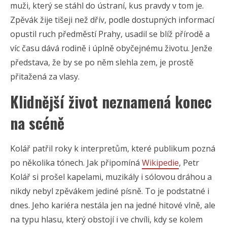
muži, který se stáhl do ústraní, kus pravdy v tom je.
Zpěvák žije tišeji než dřív, podle dostupných informací
opustil ruch předměstí Prahy, usadil se blíž přírodě a
víc času dává rodině i úplně obyčejnému životu. Jenže
představa, že by se po něm slehla zem, je prostě
přitažená za vlasy.
Klidnější život neznamená konec
na scéně
Kolář patřil roky k interpretům, které publikum pozná
po několika tónech. Jak připomíná
Wikipedie
, Petr
Kolář si prošel kapelami, muzikály i sólovou dráhou a
nikdy nebyl zpěvákem jediné písně. To je podstatné i
dnes. Jeho kariéra nestála jen na jedné hitové vlně, ale
na typu hlasu, který obstojí i ve chvíli, kdy se kolem