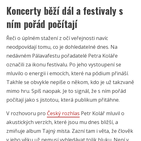
Koncerty běží dál a festivaly s
ním pořád počítají
Řeči o úplném stažení z očí veřejnosti navíc
neodpovídají tomu, co je dohledatelné dnes. Na
nedávném Pálavafestu pořadatelé Petra Koláře
označili za ikonu festivalu. Po jeho vystoupení se
mluvilo o energii i emocích, které na pódium přináší.
Takhle se obvykle nepíše o někom, kdo je už takzvaně
mimo hru. Spíš naopak. Je to signál, že s ním pořád
počítají jako s jistotou, která publikum přitáhne.
V rozhovoru pro
Český rozhlas
Petr Kolář mluvil o
akustických verzích, které jsou mu dnes bližší, a
zmiňuje album Tajný místa. Zazní tam i věta, že člověk
v jeho věku už nemusí vyhledávat tolik hluku. Není v