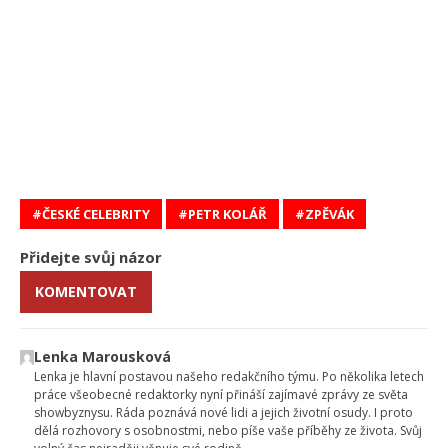
ČESKÉ CELEBRITY
PETR KOLÁŘ
ZPĚVÁK
Přidejte svůj názor
KOMENTOVAT
Lenka Marousková
Lenka je hlavní postavou našeho redakčního týmu. Po několika letech
práce všeobecné redaktorky nyní přináší zajímavé zprávy ze světa
showbyznysu. Ráda poznává nové lidi a jejich životní osudy. I proto
dělá rozhovory s osobnostmi, nebo píše vaše příběhy ze života. Svůj