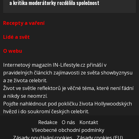
a kritika moderátorky rozdělila společnost
Recepty a vaření
Lidé a svět
O webu
Internetový magazín IN-Lifestyle.cz přináší v
pravidelných článcích zajímavosti ze světa showbyznysu
a ze života celebrit.
Život ve světle reflektorů je věčné téma, které není fádní
a nikdy se neomrzí.
Pojďte nahlédnout pod pokličku života Hollywoodských
hvězd i do soukromí českých celebrit.
Redakce
O nás
Kontakt
Všeobecné obchodní podmínky
Zásady používání cookies
Zásady cookies (EU)