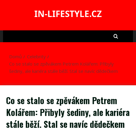
Skip
to
IN-LIFESTYLE.CZ
content
Domů
Celebrity
Co se stalo se zpěvákem Petrem Kolářem: Přibyly
šediny, ale kariéra stále běží. Stal se navíc dědečkem
Co se stalo se zpěvákem Petrem
Kolářem: Přibyly šediny, ale kariéra
stále běží. Stal se navíc dědečkem