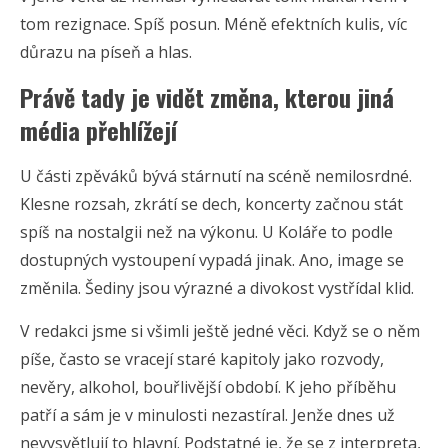
tom rezignace. Spíš posun. Méně efektních kulis, víc
důrazu na píseň a hlas.
Právě tady je vidět změna, kterou jiná
média přehlížejí
U části zpěváků bývá stárnutí na scéně nemilosrdné.
Klesne rozsah, zkrátí se dech, koncerty začnou stát
spíš na nostalgii než na výkonu. U Koláře to podle
dostupných vystoupení vypadá jinak. Ano, image se
změnila. Šediny jsou výrazné a divokost vystřídal klid.
V redakci jsme si všimli ještě jedné věci. Když se o něm
píše, často se vracejí staré kapitoly jako rozvody,
nevěry, alkohol, bouřlivější období. K jeho příběhu
patří a sám je v minulosti nezastíral. Jenže dnes už
nevysvětlují to hlavní. Podstatné je, že se z interpreta,