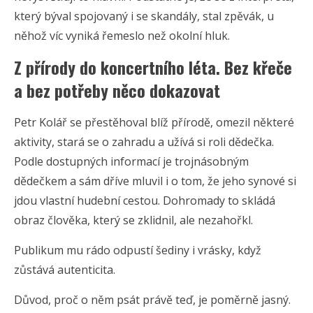
který býval spojovaný i se skandály, stal zpěvák, u
něhož víc vyniká řemeslo než okolní hluk.
Z přírody do koncertního léta. Bez křeče
a bez potřeby něco dokazovat
Petr Kolář se přestěhoval blíž přírodě, omezil některé
aktivity, stará se o zahradu a užívá si roli dědečka.
Podle dostupných informací je trojnásobným
dědečkem a sám dříve mluvil i o tom, že jeho synové si
jdou vlastní hudební cestou. Dohromady to skládá
obraz člověka, který se zklidnil, ale nezahořkl.
Publikum mu rádo odpustí šediny i vrásky, když
zůstává autenticita.
Důvod, proč o něm psát právě teď, je poměrně jasný.