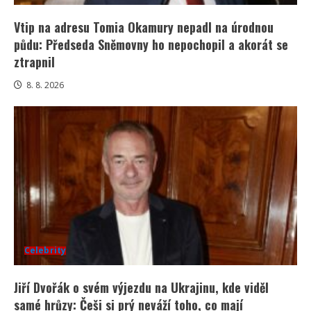
Vtip na adresu Tomia Okamury nepadl na úrodnou
půdu: Předseda Sněmovny ho nepochopil a akorát se
ztrapnil
8. 8. 2026
Celebrity
Jiří Dvořák o svém výjezdu na Ukrajinu, kde viděl
samé hrůzy: Češi si prý neváží toho, co mají